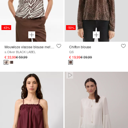
-43%
-50%
Mouwloze viscose blouse met V-halslijn
Chiffon blouse
s.Oliver BLACK LABEL
QS
€ 33,99
€ 59,99
€ 19,99
€ 39,99
Paused • Muted