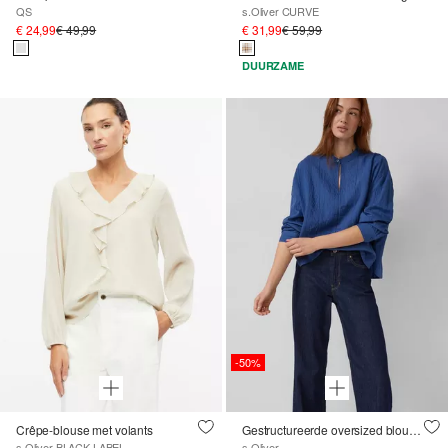
QS
s.Oliver CURVE
€ 24,99
€ 49,99
€ 31,99
€ 59,99
DUURZAME
-50%
Crêpe-blouse met volants
Gestructureerde oversized blouse van een viscose-mix
s.Oliver BLACK LABEL
s.Oliver