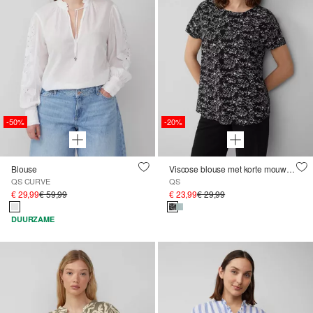
-50%
-20%
Blouse
Viscose blouse met korte mouwen
QS CURVE
QS
€ 29,99
€ 59,99
€ 23,99
€ 29,99
DUURZAME