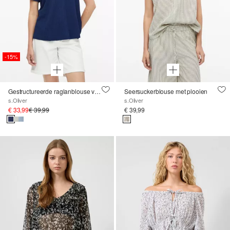
-15%
Gestructureerde raglanblouse van een viscosemix
Seersuckerblouse met plooien
s.Oliver
s.Oliver
€ 33,99
€ 39,99
€ 39,99