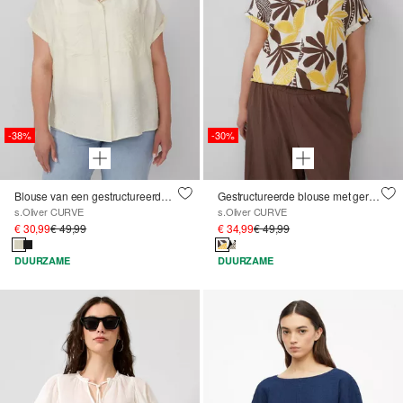
-38%
-30%
Blouse van een gestructureerde viscosemix met opgestikte zak
Gestructureerde blouse met gerimpelde details
s.Oliver CURVE
s.Oliver CURVE
€ 30,99
€ 49,99
€ 34,99
€ 49,99
DUURZAME
DUURZAME