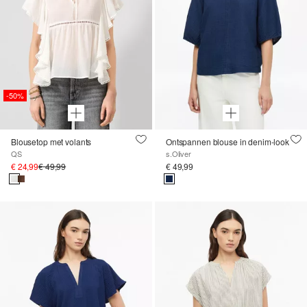
-50%
Blousetop met volants
Ontspannen blouse in denim-look
QS
s.Oliver
€ 24,99
€ 49,99
€ 49,99