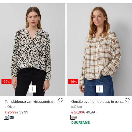
-35%
-46%
Tuniekblouse van viscosemix met all-over print
Geruite overhemdblouse in een ontspannen pasvorm met een volantkraag
s.Oliver
s.Oliver
€ 25,99
€ 39,99
€ 26,99
€ 49,99
DUURZAME