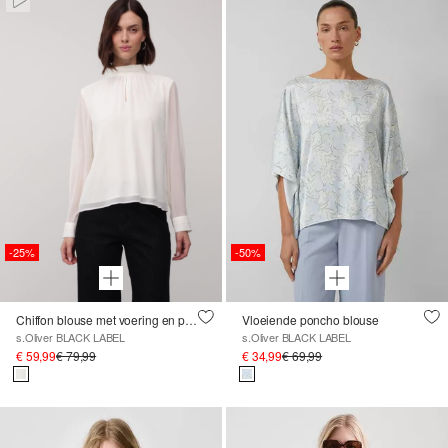
-25%
-50%
Chiffon blouse met voering en plooidetail op de kraag
Vloeiende poncho blouse
s.Oliver BLACK LABEL
s.Oliver BLACK LABEL
€ 59,99
€ 79,99
€ 34,99
€ 69,99