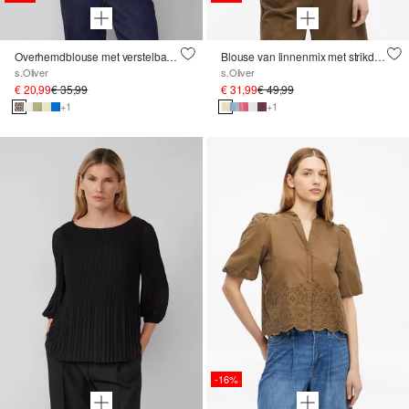
Overhemdblouse met verstelbare zoom
Blouse van linnenmix met strikdetail op de rug
s.Oliver
s.Oliver
€ 20,99
€ 35,99
€ 31,99
€ 49,99
+1
+1
-16%