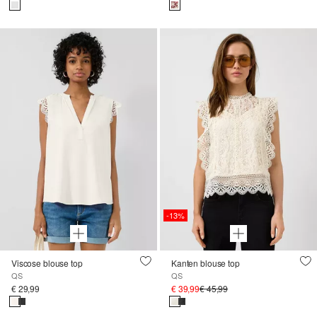
-13%
Viscose blouse top
Kanten blouse top
QS
QS
€ 29,99
€ 39,99
€ 45,99