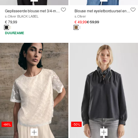
Geplisseerde blouse met 3/4-mouwen
Blouse met eyeletborduursel en ballonmouwen
s.Oliver BLACK LABEL
s.Oliver
€ 79,99
€ 49,99
€ 59,99
DUURZAME
-44%
-50%