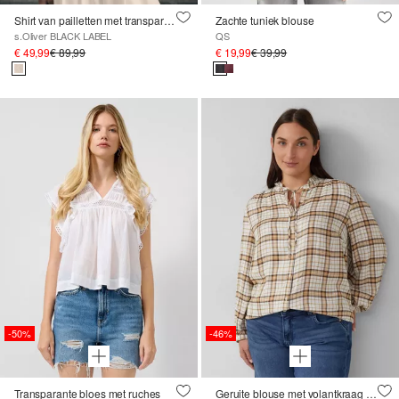
Shirt van pailletten met transparante mouwen en ronde halslijn
Zachte tuniek blouse
s.Oliver BLACK LABEL
QS
€ 49,99
€ 89,99
€ 19,99
€ 39,99
-50%
-46%
Transparante bloes met ruches
Geruite blouse met volantkraag en ontspannen pasvorm