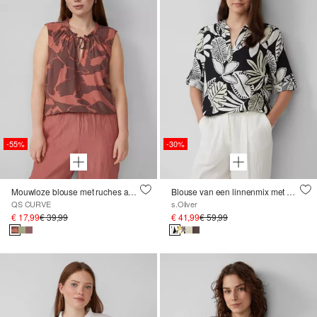
-55%
-30%
Mouwloze blouse met ruches aan de kraag
Blouse van een linnenmix met 3/4-mouwen
QS CURVE
s.Oliver
€ 17,99
€ 39,99
€ 41,99
€ 59,99