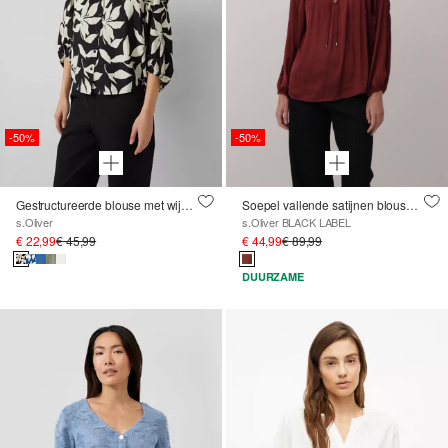
-50%
-50%
Gestructureerde blouse met wijde mouwen
Soepel vallende satijnen blouse met ruches
s.Oliver
s.Oliver BLACK LABEL
€ 22,99
€ 45,99
€ 44,99
€ 89,99
DUURZAME