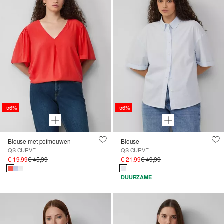
-56%
-56%
Blouse met pofmouwen
Blouse
QS CURVE
QS CURVE
€ 19,99
€ 45,99
€ 21,99
€ 49,99
DUURZAME