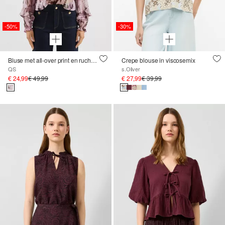
-50%
-30%
Bluse met all-over print en ruches in loose fit
Crepe blouse in viscosemix
QS
s.Oliver
€ 24,99
€ 49,99
€ 27,99
€ 39,99