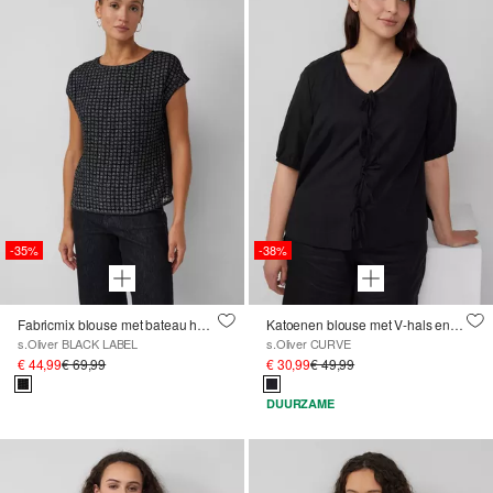
-35%
-38%
Fabricmix blouse met bateau halslijn en glittergaren
Katoenen blouse met V-hals en pofmouwen
s.Oliver BLACK LABEL
s.Oliver CURVE
€ 44,99
€ 69,99
€ 30,99
€ 49,99
DUURZAME