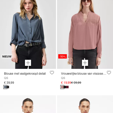
-50%
NIEUW
Blouse met vastgeknoopt detail
Vrouwelijke blouse van viscose met smokdetail
QS
QS
€ 39,99
€ 19,99
€ 39,99