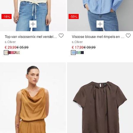
-16%
-55%
Top van viscosemix met verstelbare tailleband
Viscose blouse met rimpels en all-over print
s.Oliver
s.Oliver
€ 29,99
€ 35,99
€ 17,99
€ 39,99