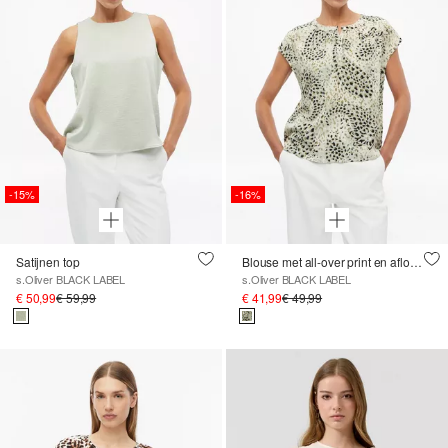
-15%
-16%
Satijnen top
Blouse met all-over print en aflopende schouders
s.Oliver BLACK LABEL
s.Oliver BLACK LABEL
€ 50,99
€ 59,99
€ 41,99
€ 49,99