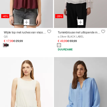
-40%
-28%
Wijde top met ruches van viscosemix
Tuniekblouse met uitlopende mouwen
QS
s.Oliver BLACK LABEL
€ 17,99
€ 29,99
€ 49,99
€ 69,99
DUURZAME