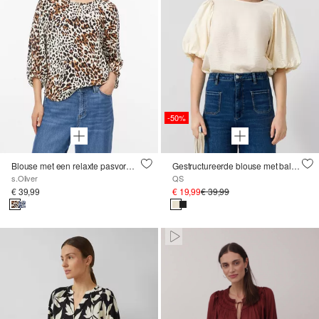
-50%
Blouse met een relaxte pasvorm en een all-over-print
Gestructureerde blouse met ballonmouwen
s.Oliver
QS
€ 39,99
€ 19,99
€ 39,99
Paused • Muted