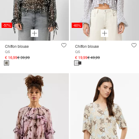
-57%
-60%
Chiffon blouse
Chiffon blouse
QS
QS
€ 16,99
€ 39,99
€ 19,99
€ 49,99