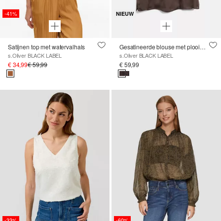
-41%
NIEUW
Satijnen top met watervalhals
Gesatineerde blouse met plooidetail en knoopsluiting
s.Oliver BLACK LABEL
s.Oliver BLACK LABEL
€ 34,99
€ 59,99
€ 59,99
-33%
-60%