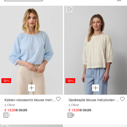
Paused • Muted
-50%
-50%
Katoen-viscosemix blouse met rimpels
Gestreepte blouse met plooien en een strik
s.Oliver
s.Oliver
€ 19,99
€ 39,99
€ 19,99
€ 39,99