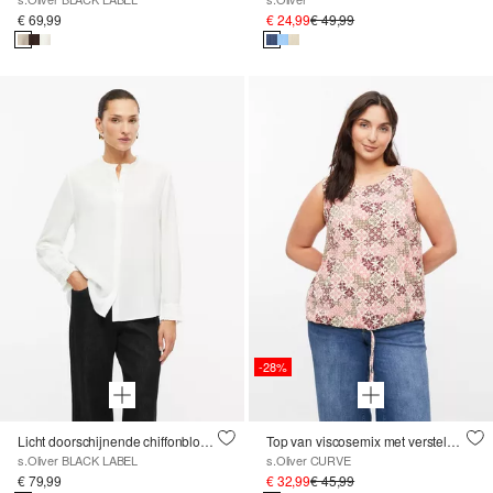
€ 69,99
€ 24,99
€ 49,99
-28%
Licht doorschijnende chiffonblouse met plissé-details
Top van viscosemix met verstelbare tailleband
s.Oliver BLACK LABEL
s.Oliver CURVE
€ 79,99
€ 32,99
€ 45,99