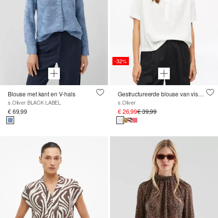
-32%
Blouse met kant en V-hals
Gestructureerde blouse van viscosemix met rimpels
s.Oliver BLACK LABEL
s.Oliver
€ 69,99
€ 26,99
€ 39,99