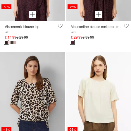
-50%
-25%
Viscosemix blouse top
Mousseline blouse met peplum en ballonmouwen
QS
QS
€ 14,99
€ 29,99
€ 29,99
€ 39,99
-41%
-36%