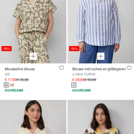
-50%
-50%
Mousseline blouse
Blouse met ruches en glittergaren
QS
s.Oliver CURVE
€ 17,99
€ 35,99
€ 29,99
€ 59,99
DUURZAME
DUURZAME