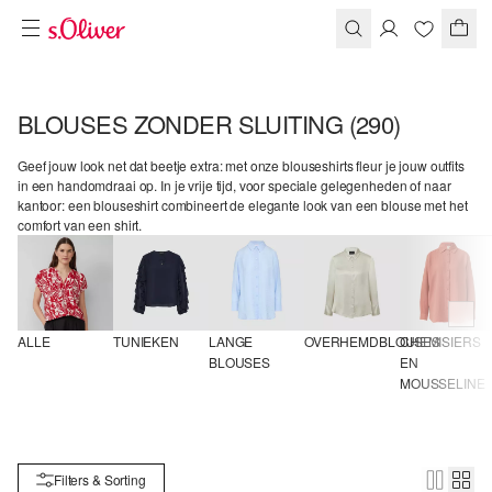
BLOUSES ZONDER SLUITING
(290)
Geef jouw look net dat beetje extra: met onze blouseshirts fleur je jouw outfits
in een handomdraai op. In je vrije tijd, voor speciale gelegenheden of naar
kantoor: een blouseshirt combineert de elegante look van een blouse met het
comfort van een shirt.
ALLE
TUNIEKEN
LANGE 
OVERHEMDBLOUSES
CHEMISIERS 
BLOUSES
EN 
MOUSSELINE
Filters & Sorting