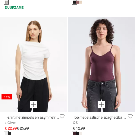
DUURZAME
-11%
T-shirt met rimpels en asymmetrische schouder
Top met elastische spaghettibandjes
s.Oliver
QS
€ 22,99
€ 25,99
€ 12,99