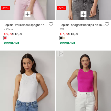
-23%
-50%
Top met verstelbare spaghettibandjes in een slim fit
Top met spaghettibandjes en kanten detail
s.Oliver
QS
€ 9,99
€ 12,99
€ 7,99
€ 15,99
DUURZAME
DUURZAME
Paused • Muted