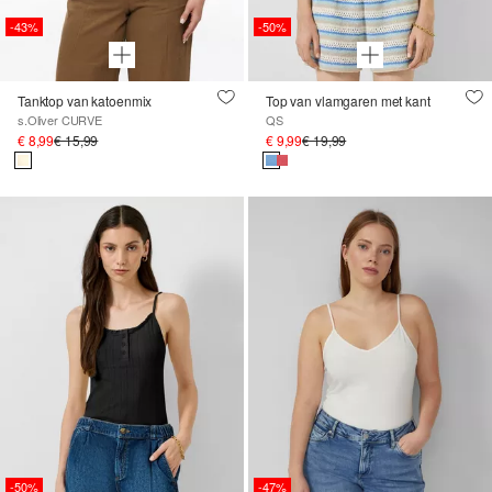
-43%
-50%
Tanktop van katoenmix
Top van vlamgaren met kant
s.Oliver CURVE
QS
€ 8,99
€ 15,99
€ 9,99
€ 19,99
-50%
-47%