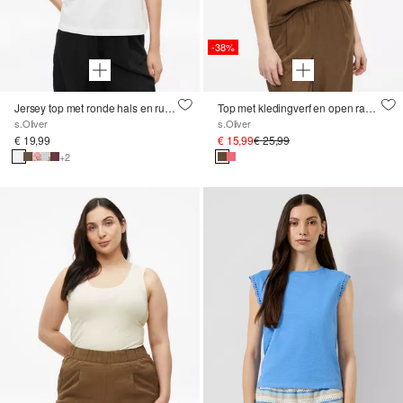
-38%
Jersey top met ronde hals en rugdetail
Top met kledingverf en open randen
s.Oliver
s.Oliver
€ 19,99
€ 15,99
€ 25,99
+2