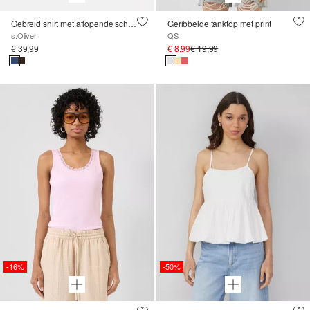
Gebreid shirt met aflopende schouders
Geribbelde tanktop met print
s.Oliver
QS
€ 39,99
€ 8,99
€ 19,99
-16%
-50%