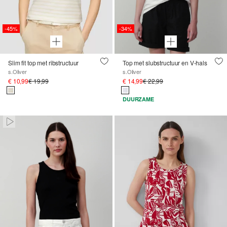
-45%
-34%
Slim fit top met ribstructuur
Top met slubstructuur en V-hals
s.Oliver
s.Oliver
€ 10,99
€ 19,99
€ 14,99
€ 22,99
DUURZAME
Paused • Muted