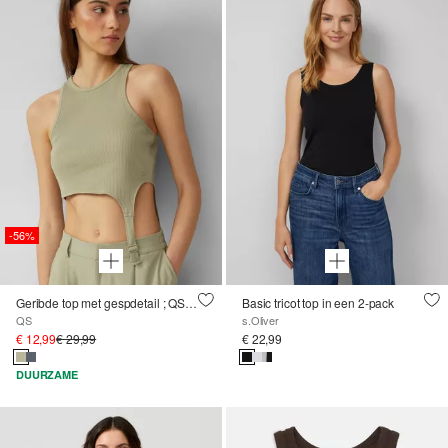
-56%
Geribde top met gespdetail ; QS x Vanessa Mai
Basic tricot top in een 2-pack
QS
s.Oliver
€ 12,99
€ 29,99
€ 22,99
DUURZAME