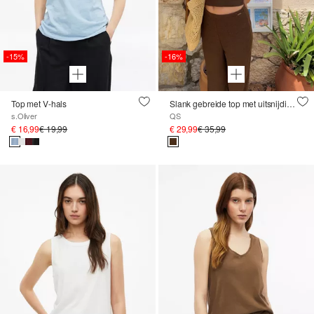
-15%
-16%
Top met V-hals
Slank gebreide top met uitsnijdingen
s.Oliver
QS
€ 16,99
€ 19,99
€ 29,99
€ 35,99