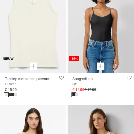
-16%
NIEUW
Tanktop met slanke pasvorm
Spaghettitop
s.Oliver
QS
€ 15,99
€ 14,99
€ 17,99