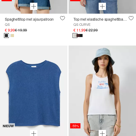
Spaghettitop met ajourpatroon
Top met elastische spaghettibandjes
QS
QS CURVE
€ 9,99
€ 19,99
€ 11,99
€ 22,99
-55%
NIEUW