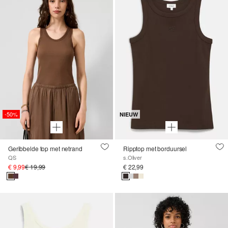
-50%
NIEUW
Geribbelde top met netrand
Ripptop met borduursel
QS
s.Oliver
€ 9,99
€ 19,99
€ 22,99