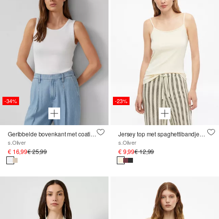
-34%
-23%
Geribbelde bovenkant met coating
Jersey top met spaghettibandjes in een slanke pasvorm
s.Oliver
s.Oliver
€ 16,99
€ 25,99
€ 9,99
€ 12,99