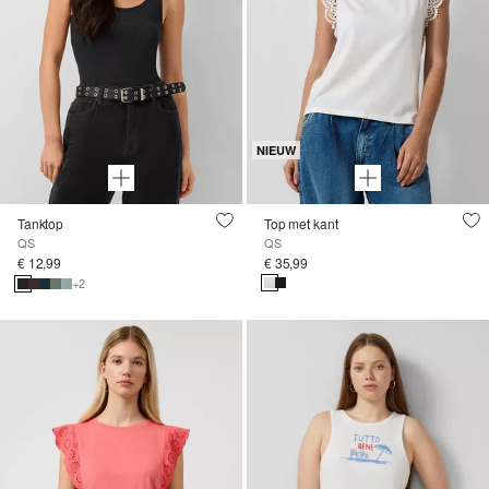
NIEUW
Tanktop
Top met kant
QS
QS
€ 12,99
€ 35,99
+2