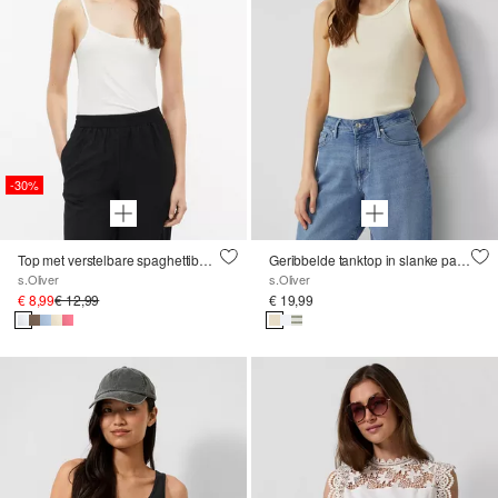
-30%
Top met verstelbare spaghettibandjes
Geribbelde tanktop in slanke pasvorm
s.Oliver
s.Oliver
€ 8,99
€ 12,99
€ 19,99