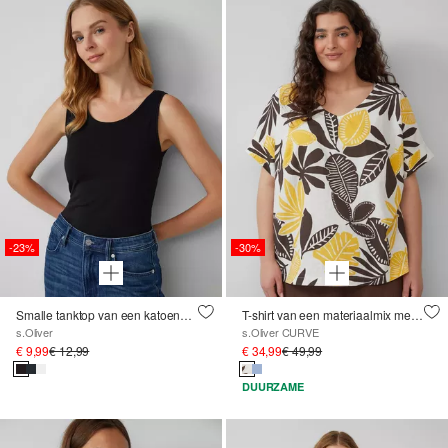
-23%
-30%
Smalle tanktop van een katoenmix
T-shirt van een materiaalmix met linnen
s.Oliver
s.Oliver CURVE
€ 9,99
€ 12,99
€ 34,99
€ 49,99
DUURZAME