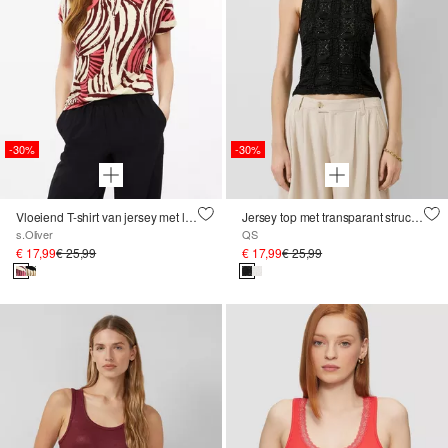
-30%
-30%
Vloeiend T-shirt van jersey met loshangende mouwen
Jersey top met transparant structuurpatroon
s.Oliver
QS
€ 17,99
€ 25,99
€ 17,99
€ 25,99