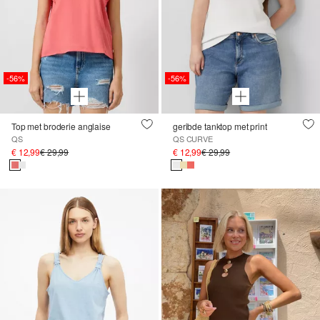
-56%
-56%
Top met broderie anglaise
geribde tanktop met print
QS
QS CURVE
€ 12,99
€ 29,99
€ 12,99
€ 29,99