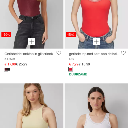
-30%
-50%
Geribbelde tanktop in glitterlook
geribde top met kant aan de halslijn
s.Oliver
QS
€ 17,99
€ 25,99
€ 7,99
€ 15,99
DUURZAME