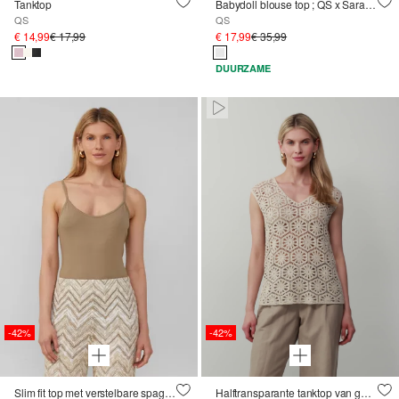
Tanktop
Babydoll blouse top ; QS x Sarah & Tini
QS
QS
€ 14,99
€ 17,99
€ 17,99
€ 35,99
DUURZAME
Paused • Muted
-42%
-42%
Slim fit top met verstelbare spaghettibandjes
Halftransparante tanktop van gehaakte kant