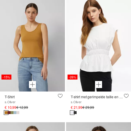
-15%
-26%
T-Shirt
T-shirt met gerimpelde taille en strikdetail
s.Oliver
s.Oliver
€ 10,99
€ 12,99
€ 21,99
€ 29,99