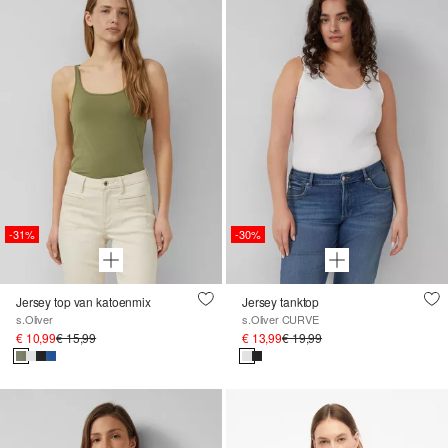
-31%
-30%
Jersey top van katoenmix
Jersey tanktop
s.Oliver
s.Oliver CURVE
€ 10,99
€ 15,99
€ 13,99
€ 19,99