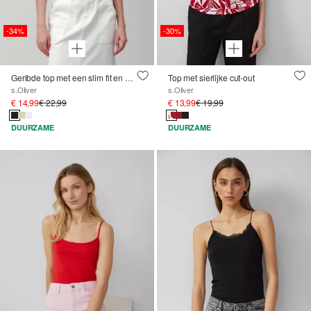
-34%
-30%
Geribde top met een slim fit en borduursel
Top met sierlijke cut-out
s.Oliver
s.Oliver
€ 14,99
€ 22,99
€ 13,99
€ 19,99
DUURZAME
DUURZAME