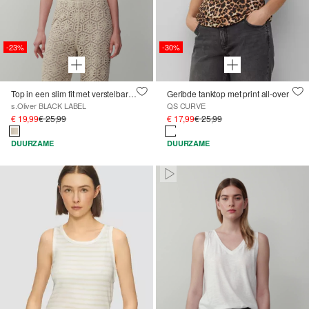
-23%
-30%
Top in een slim fit met verstelbare spaghettibandjes
Geribde tanktop met print all-over
s.Oliver BLACK LABEL
QS CURVE
€ 19,99
€ 25,99
€ 17,99
€ 25,99
DUURZAME
DUURZAME
Paused • Muted