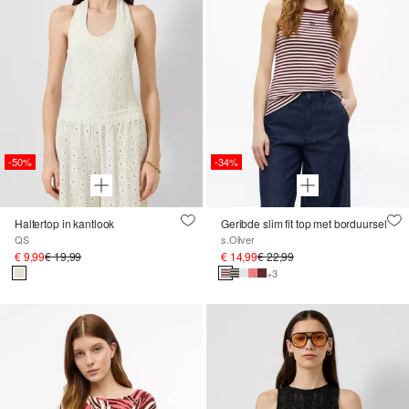
-50%
-34%
Haltertop in kantlook
Geribde slim fit top met borduursel
QS
s.Oliver
€ 9,99
€ 19,99
€ 14,99
€ 22,99
+3