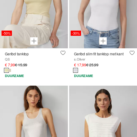
-50%
-30%
Geribd tanktop
Geribd slim fit tanktop met kant
QS
s.Oliver
€ 7,99
€ 15,99
€ 17,99
€ 25,99
DUURZAME
DUURZAME