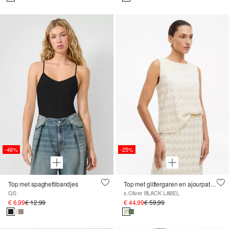
-46%
-25%
Top met spaghettibandjes
Top met glittergaren en ajourpatroon
QS
s.Oliver BLACK LABEL
€ 6,99
€ 12,99
€ 44,99
€ 59,99