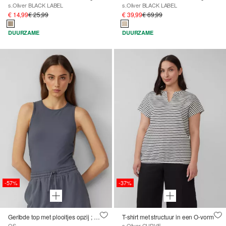
s.Oliver BLACK LABEL
s.Oliver BLACK LABEL
€ 14,99
€ 25,99
€ 39,99
€ 69,99
DUURZAME
DUURZAME
-57%
-37%
Geribde top met plooitjes opzij ; QS x Vanessa Mai
T-shirt met structuur in een O-vorm
QS
s.Oliver CURVE