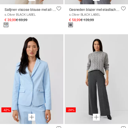
Satijnen viscose blouse met all-over print en manchetten
Gesneden blazer met elastische inzet
s.Oliver BLACK LABEL
s.Oliver BLACK LABEL
€ 39,99
€ 69,99
€ 58,99
€ 139,99
-42%
-24%