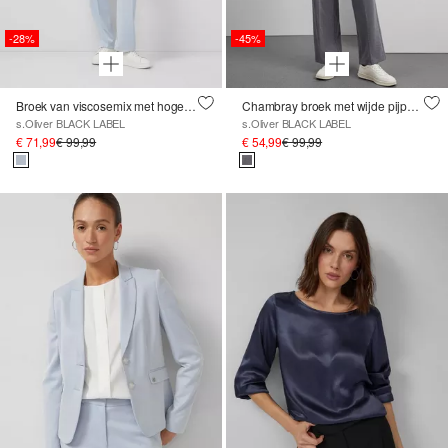
-28%
-45%
Broek van viscosemix met hoge taille en rechte pijpen
Chambray broek met wijde pijpen en elastische tailleband
s.Oliver BLACK LABEL
s.Oliver BLACK LABEL
€ 71,99
€ 99,99
€ 54,99
€ 99,99