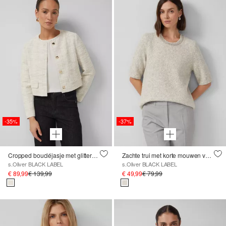
-35%
-37%
Cropped boucléjasje met glittergaren
Zachte trui met korte mouwen van wolmix met juwelendetails
s.Oliver BLACK LABEL
s.Oliver BLACK LABEL
€ 89,99
€ 139,99
€ 49,99
€ 79,99