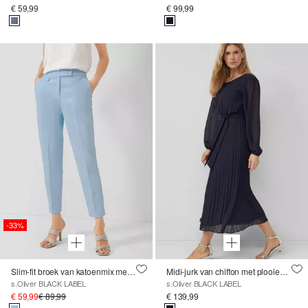
€ 59,99
€ 99,99
-33%
Slim-fit broek van katoenmix met elastische tailleband
Midi-jurk van chiffon met plooien en strikceintuur
s.Oliver BLACK LABEL
s.Oliver BLACK LABEL
€ 59,99
€ 89,99
€ 139,99