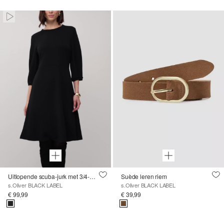
Paused • Muted
Uitlopende scuba-jurk met 3/4-mouwen
Suède leren riem
s.Oliver BLACK LABEL
s.Oliver BLACK LABEL
€ 99,99
€ 39,99