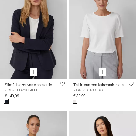
Slim fit blazer van viscosemix
T-shirt van een katoenmix met satijnen detail bij de hals
s.Oliver BLACK LABEL
s.Oliver BLACK LABEL
€ 149,99
€ 39,99