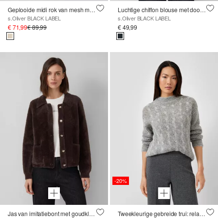
Geplooide midi rok van mesh met jersey voering
Luchtige chiffon blouse met doorgestikte rimpeling
s.Oliver BLACK LABEL
s.Oliver BLACK LABEL
€ 71,99
€ 89,99
€ 49,99
-20%
Jas van imitatiebont met goudkleurige knopen en opgestikte zakken
Tweekleurige gebreide trui: relaxed fit met pailletten &amp; kabelpatroon