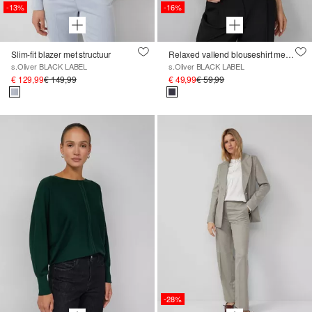
-13%
-16%
Slim-fit blazer met structuur
Relaxed vallend blouseshirt met boothals
s.Oliver BLACK LABEL
s.Oliver BLACK LABEL
€ 129,99
€ 149,99
€ 49,99
€ 59,99
-28%