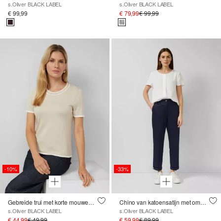
s.Oliver BLACK LABEL
s.Oliver BLACK LABEL
€ 99,99
€ 79,99
€ 99,99
-10%
-33%
Gebreide trui met korte mouwen en contrasterende details
Chino van katoensatijn met omslag
s.Oliver BLACK LABEL
s.Oliver BLACK LABEL
€ 44,99
€ 49,99
€ 59,99
€ 89,99