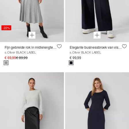
-22%
Fijn gebreide rok in midielengte met elastische tailleband en glittergaren
Elegante businessbroek van viscosemix
s.Oliver BLACK LABEL
s.Oliver BLACK LABEL
€ 69,99
€ 89,99
€ 99,99