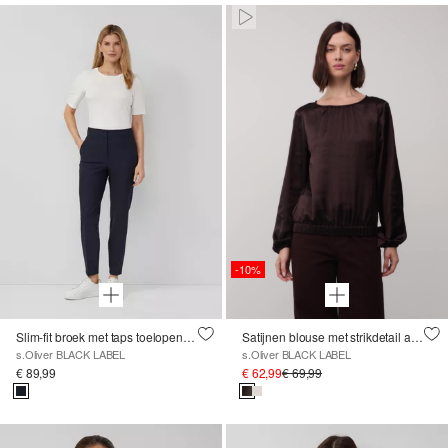
Paused • Muted
-10%
Slim-fit broek met taps toelopende pijpen en elastische tailleband
Satijnen blouse met strikdetail aan de zoom
s.Oliver BLACK LABEL
s.Oliver BLACK LABEL
€ 89,99
€ 62,99
€ 69,99