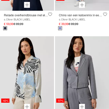
Relaxte overhemdblouse met elastische zoom
Chino van een katoenmix in een slim fit
s.Oliver BLACK LABEL
s.Oliver BLACK LABEL
€ 59,99
€ 89,99
€ 39,99
€ 89,99
-42%
-57%