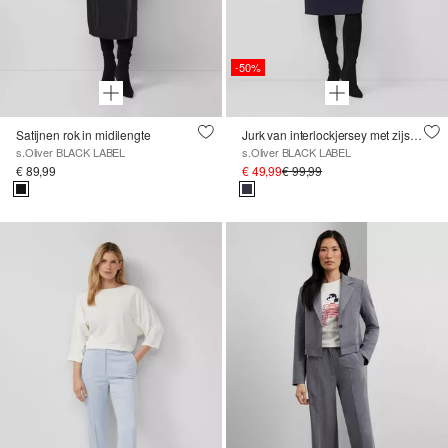
-50%
Satijnen rok in midilengte
Jurk van interlockjersey met zijsplitjes
s.Oliver BLACK LABEL
s.Oliver BLACK LABEL
€ 89,99
€ 49,99
€ 99,99