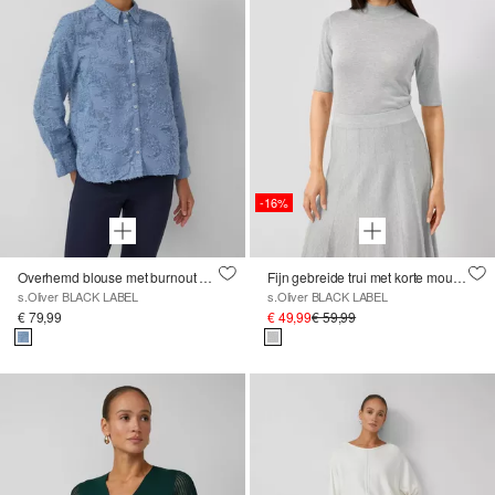
-16%
Overhemd blouse met burnout patroon
Fijn gebreide trui met korte mouwen en glittergaren van licht doorschijnende stof
s.Oliver BLACK LABEL
s.Oliver BLACK LABEL
€ 79,99
€ 49,99
€ 59,99