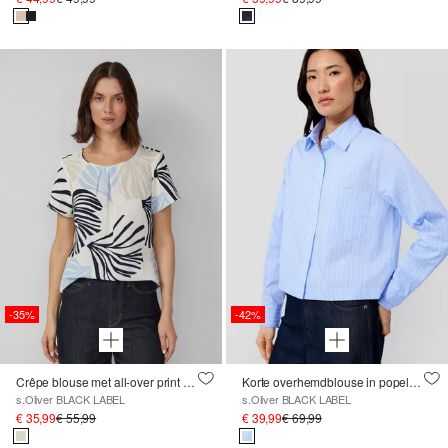
-35%
-42%
Crêpe blouse met all-over print en decoratieve randen
Korte overhemdblouse in popeline
s.Oliver BLACK LABEL
s.Oliver BLACK LABEL
€ 35,99
€ 55,99
€ 39,99
€ 69,99