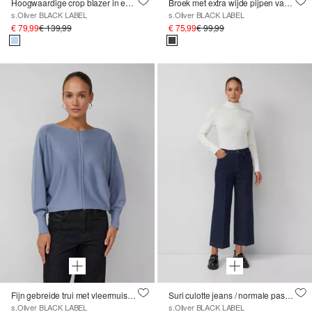
Hoogwaardige crop blazer in een slanke pasvorm
Broek met extra wijde pijpen van viscosemix - elastisch &amp; gevlekt
s.Oliver BLACK LABEL
s.Oliver BLACK LABEL
€ 79,99
€ 139,99
€ 75,99
€ 99,99
Fijn gebreide trui met vleermuismouwen en ajour details
Suri culotte jeans / normale pasvorm / hoge taille / wijde pijpen / biezen
s.Oliver BLACK LABEL
s.Oliver BLACK LABEL