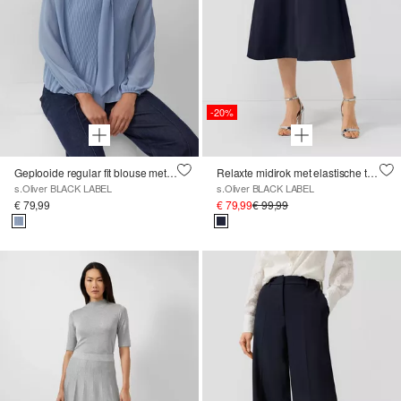
-20%
Geplooide regular fit blouse met opstaande kraag en striklint
Relaxte midirok met elastische tailleband
s.Oliver BLACK LABEL
s.Oliver BLACK LABEL
€ 79,99
€ 79,99
€ 99,99