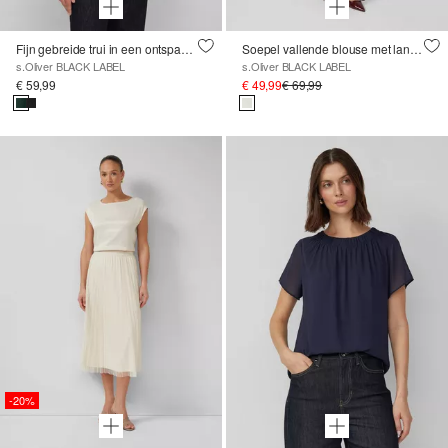
Fijn gebreide trui in een ontspannen pasvorm met ajour details
Soepel vallende blouse met lange mouwen, opstaande kraag en sierknoop
s.Oliver BLACK LABEL
s.Oliver BLACK LABEL
€ 59,99
€ 49,99
€ 69,99
-20%