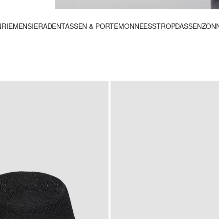
N
RIEMEN
SIERADEN
TASSEN & PORTEMONNEES
STROPDASSEN
ZONN