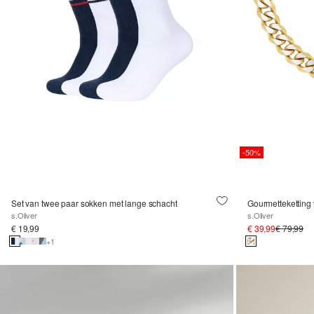
-50%
Set van twee paar sokken met lange schacht
Gourmetteketting 
s.Oliver
s.Oliver
€ 19,99
€ 39,99
€ 79,99
+1