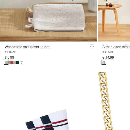
Washandje van zuiver katoen
Strandlaken met 
s.Oliver
s.Oliver
€ 5,99
€ 14,99
+7