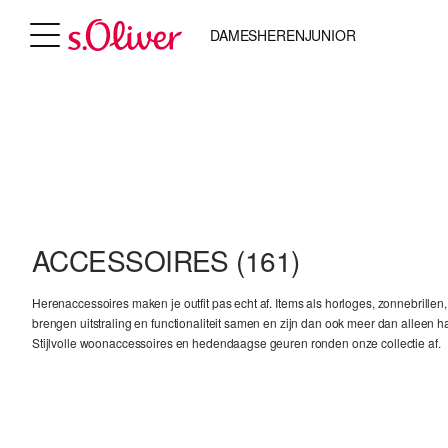
DAMES
HEREN
JUNIOR
ACCESSOIRES
(161)
Herenaccessoires maken je outfit pas echt af. Items als horloges, zonnebrillen
brengen uitstraling en functionaliteit samen en zijn dan ook meer dan alleen 
Stijlvolle woonaccessoires en hedendaagse geuren ronden onze collectie af.