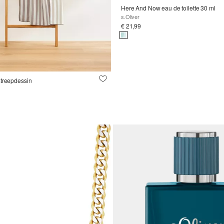
Here And Now eau de toilette 30 ml
s.Oliver
€ 21,99
streepdessin