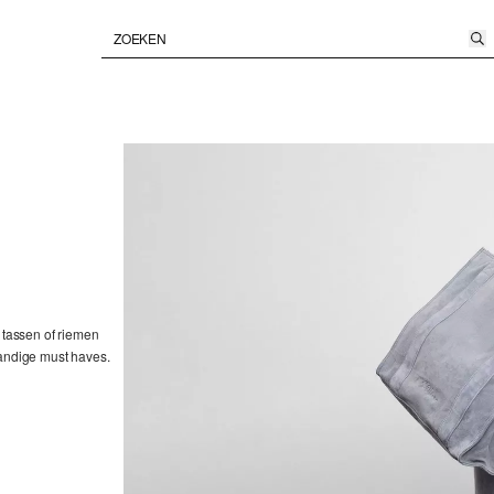
, tassen of riemen
handige must haves.