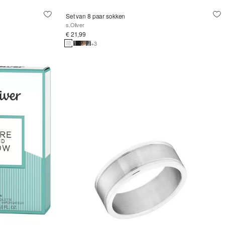
Set van 8 paar sokken
s.Oliver
€ 21,99
+3