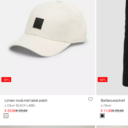
-30%
-60%
Linnen muts met label patch
Barbecueschort
s.Oliver BLACK LABEL
s.Oliver
€ 20,99
€ 29,99
€ 11,99
€ 29,99