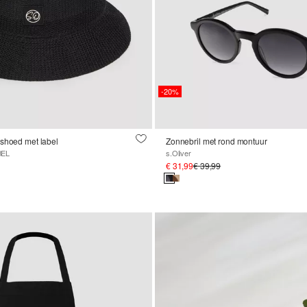
-20%
rshoed met label
Zonnebril met rond montuur
BEL
s.Oliver
€ 31,99
€ 39,99