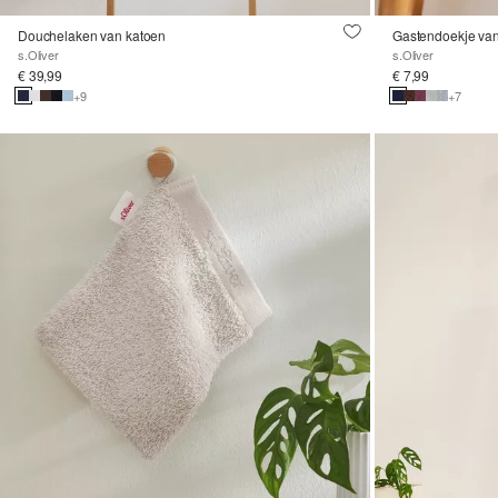
Douchelaken van katoen
Gastendoekje van
s.Oliver
s.Oliver
€ 39,99
€ 7,99
+9
+7