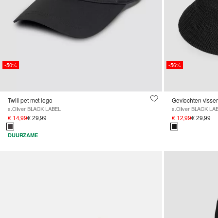
-50%
-56%
Twill pet met logo
Gevlochten visse
s.Oliver BLACK LABEL
s.Oliver BLACK LA
€ 14,99
€ 29,99
€ 12,99
€ 29,99
DUURZAME