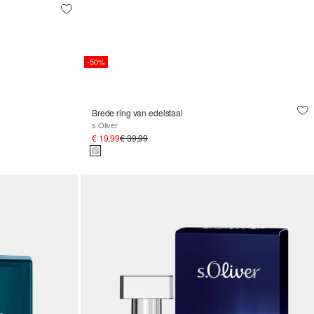
-50%
Brede ring van edelstaal
s.Oliver
€ 19,99
€ 39,99