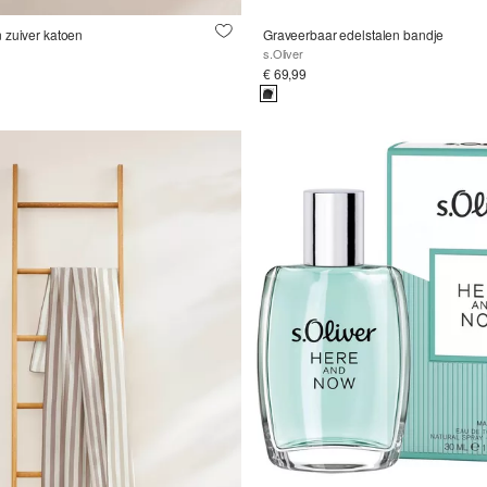
 zuiver katoen
Graveerbaar edelstalen bandje
s.Oliver
€ 69,99