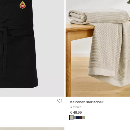
Katoenen saunadoek
s.Oliver
€ 49,99