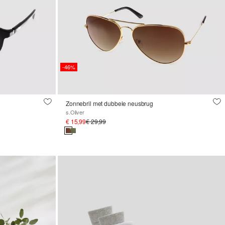
-46%
Zonnebril met dubbele neusbrug
s.Oliver
€ 15,99
€ 29,99