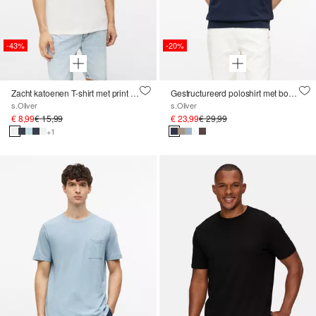
-43%
-20%
Zacht katoenen T-shirt met print op de voorkant
Gestructureerd poloshirt met boorden
s.Oliver
s.Oliver
€ 8,99
€ 15,99
€ 23,99
€ 29,99
+1