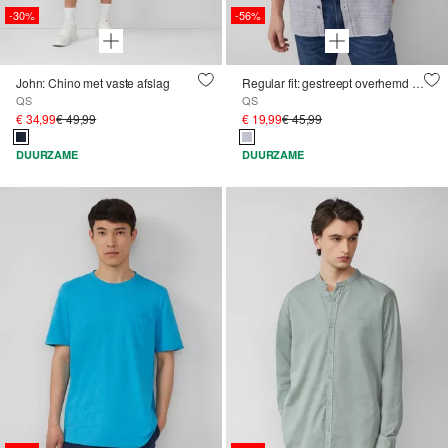
-30%
-56%
John: Chino met vaste afslag
Regular fit: gestreept overhemd met logoborduursel
QS
QS
€ 34,99
€ 49,99
€ 19,99
€ 45,99
DUURZAME
DUURZAME