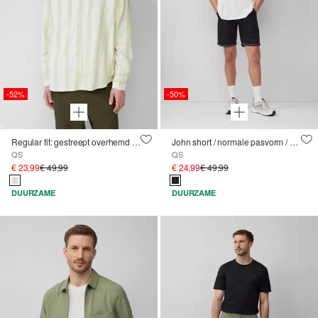
-52%
-50%
Regular fit: gestreept overhemd met gestructureerde look
John short / normale pasvorm / halfhoog / vaste omslag
QS
QS
€ 23,99
€ 49,99
€ 24,99
€ 49,99
DUURZAME
DUURZAME