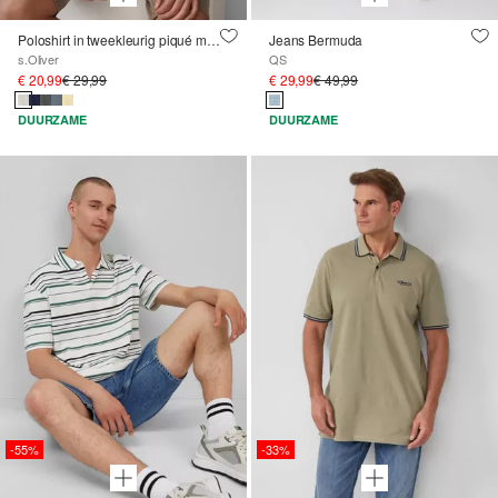
Poloshirt in tweekleurig piqué met borstzakje
Jeans Bermuda
s.Oliver
QS
€ 20,99
€ 29,99
€ 29,99
€ 49,99
DUURZAME
DUURZAME
-55%
-33%