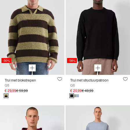
-50%
-58%
Trui met blokstrepen
Trui met structuurpatroon
QS
QS
€ 29,99
€ 59,99
€ 20,99
€ 49,99