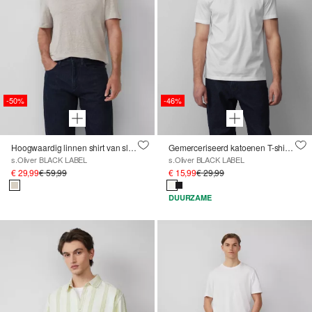
-50%
-46%
Hoogwaardig linnen shirt van slubgaren
Gemerceriseerd katoenen T-shirt met logodetail
s.Oliver BLACK LABEL
s.Oliver BLACK LABEL
€ 29,99
€ 59,99
€ 15,99
€ 29,99
DUURZAME