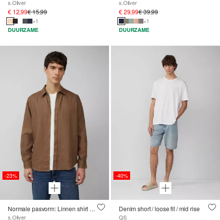
s.Oliver
s.Oliver
€ 12,99
€ 15,99
€ 29,99
€ 39,99
+1
+1
DUURZAME
DUURZAME
-23%
-40%
Normale pasvorm: Linnen shirt met lange mouwen
Denim short / loose fit / mid rise
s.Oliver
QS