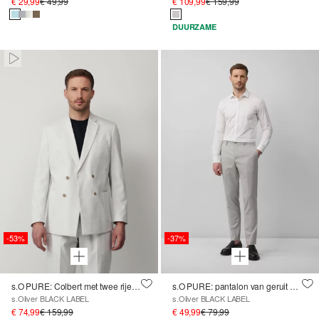
€ 29,99
€ 49,99
€ 109,99
€ 159,99
DUURZAME
Paused • Muted
-53%
-37%
s.O PURE: Colbert met twee rijen en een slim fit
s.O PURE: pantalon van geruit elastisch weefsel
s.Oliver BLACK LABEL
s.Oliver BLACK LABEL
€ 74,99
€ 159,99
€ 49,99
€ 79,99