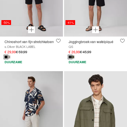
-50%
-41%
Chinoshort van fijn stretchkatoen
Joggingbroek van wafelpiqué
s.Oliver BLACK LABEL
QS
€ 29,99
€ 59,99
€ 26,99
€ 45,99
DUURZAME
DUURZAME