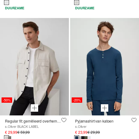
DUURZAME
DUURZAME
-50%
-20%
Regular fit: gemêleerd overhemd met korte mouwen van een linnenmix
Pyjamashirt van katoen
s.Oliver BLACK LABEL
s.Oliver
€ 29,99
€ 59,99
€ 23,99
€ 29,99