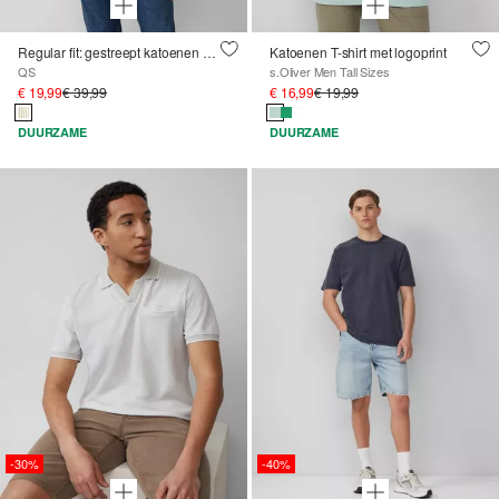
Regular fit: gestreept katoenen overhemd met opstaande kraag
Katoenen T-shirt met logoprint
QS
s.Oliver Men Tall Sizes
€ 19,99
€ 39,99
€ 16,99
€ 19,99
DUURZAME
DUURZAME
-30%
-40%