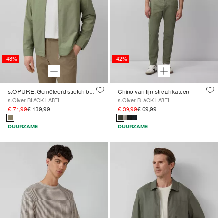
-48%
-42%
s.O PURE: Gemêleerd stretch bomberjack
Chino van fijn stretchkatoen
s.Oliver BLACK LABEL
s.Oliver BLACK LABEL
€ 71,99
€ 139,99
€ 39,99
€ 69,99
DUURZAME
DUURZAME