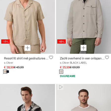
-15%
-48%
Resort fit: shirt met gestructureerde strepen
Zacht overhemd in een ontspannen pasvorm met steekzakken
s.Oliver
s.Oliver BLACK LABEL
€ 38,99
€ 45,99
€ 35,99
€ 69,99
DUURZAME
Paused • Muted