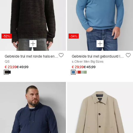
-52%
-34%
Gebreide trui met ronde hals en ribboord in regular fit
Gebreide trui met geborduurd logo
QS
s.Oliver Men Big Sizes
€ 23,99
€ 49,99
€ 29,99
€ 45,99