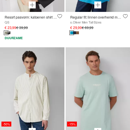
Resort pasvorm: katoenen shirt met all-over print
Regular fit: linnen overhemd met lange mouwen
QS
s.Oliver Men Tall Sizes
€ 23,99
€ 39,99
€ 29,99
€ 69,99
DUURZAME
-50%
-15%