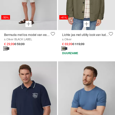
-50%
-41%
Bermuda met los model van een linnenmix
Lichte jas met utility look van katoen
s.Oliver BLACK LABEL
s.Oliver
€ 29,99
€ 59,99
€ 69,99
€ 119,99
DUURZAME