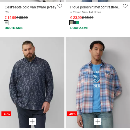
Gestreepte polo van zware jersey
Piqué poloshirt met contrasterende details en logo
QS
s.Oliver Men Tall Sizes
€ 15,99
€ 35,99
€ 23,99
€ 35,99
DUURZAME
DUURZAME
-42%
-48%