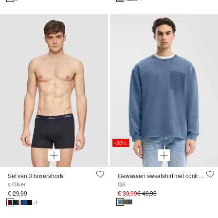
-20%
Set van 3 boxershorts
Gewassen sweatshirt met contrasterende details
s.Oliver
QS
€ 29,99
€ 39,99
€ 49,99
+1