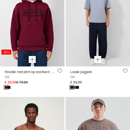
-50%
Hoodie met print op voorkant ; QS x Von Dutch
Losse joggers
QS
QS
€ 39,99
€ 79,99
€ 59,99