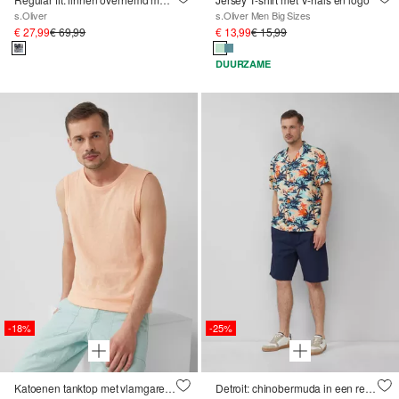
s.Oliver
s.Oliver Men Big Sizes
€ 27,99
€ 69,99
€ 13,99
€ 15,99
DUURZAME
-18%
-25%
Katoenen tanktop met vlamgarenstructuur
Detroit: chinobermuda in een relaxed fit met elastische band