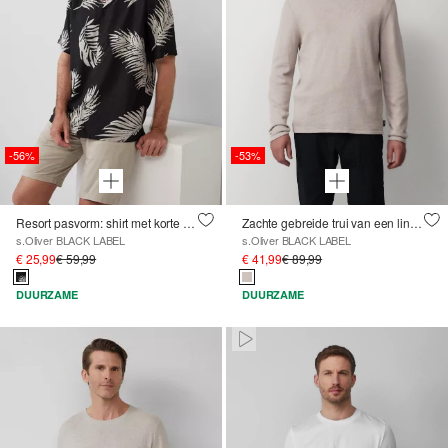
-56%
-53%
Resort pasvorm: shirt met korte mouwen van viscosemix
Zachte gebreide trui van een linnenmix met katoen
s.Oliver BLACK LABEL
s.Oliver BLACK LABEL
€ 25,99
€ 59,99
€ 41,99
€ 89,99
DUURZAME
DUURZAME
Paused • Muted