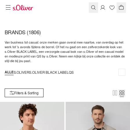
BRANDS
(1806)
Van business tot casual: onze merken gaan overal mee naartoe, van overdag op het
werk tot 's avonds tijdens de borrel. Of het nu gaat om een zelfverzekerde look van
s.Oliver BLACK LABEL, een verzorgde casual look van s.Oliver of een casual model
en modieuze print van QS by s.Oliver. Neem een kijkje bij onze collectie en ontdek de
stijl die bij jou past.
ALLE
S.OLIVER
S.OLIVER BLACK LABEL
QS
Filters & Sorting