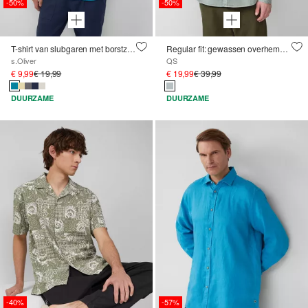
-50%
-50%
T-shirt van slubgaren met borstzak en onafgewerkte randen
Regular fit: gewassen overhemd met opstaande kraag en geborduurd logo
s.Oliver
QS
€ 9,99
€ 19,99
€ 19,99
€ 39,99
DUURZAME
DUURZAME
-40%
-57%