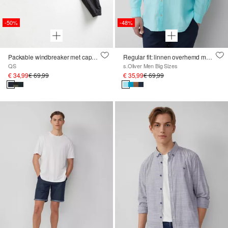
-50%
-48%
Packable windbreaker met capuchon
Regular fit: linnen overhemd met lange mouwen
QS
s.Oliver Men Big Sizes
€ 34,99
€ 69,99
€ 35,99
€ 69,99