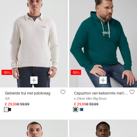
-50%
-50%
Gebreide trui met polokraag
Capuchon van katoenmix met logoprint
QS
s.Oliver Men Big Sizes
€ 29,99
€ 59,99
€ 29,99
€ 59,99