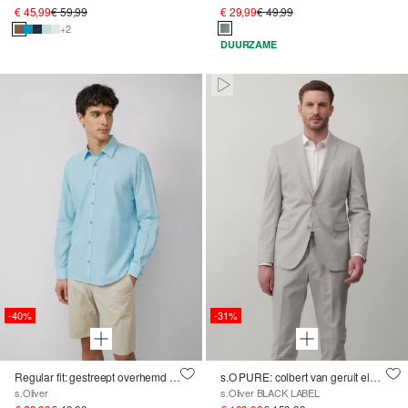
€ 45,99
€ 59,99
€ 29,99
€ 49,99
+2
DUURZAME
Paused • Muted
-40%
-31%
Regular fit: gestreept overhemd van katoen- en linnenmix
s.O PURE: colbert van geruit elastisch weefsel
s.Oliver
s.Oliver BLACK LABEL