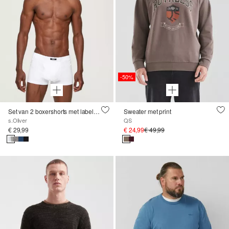
-50%
Set van 2 boxershorts met labelpatch
Sweater met print
s.Oliver
QS
€ 29,99
€ 24,99
€ 49,99