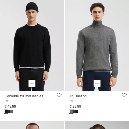
Gebreide trui met laagjes
Trui met col
QS
QS
€ 49,99
€ 29,99