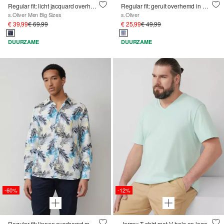
Regular fit: licht jacquard overhemd met buttondownkraag
Regular fit: geruit overhemd in western look
s.Oliver Men Big Sizes
s.Oliver
€ 39,99
€ 69,99
€ 25,99
€ 49,99
DUURZAME
DUURZAME
-60%
-12%
Regular fit: linnen overhemd met print all-over
Jersey T-shirt met V-hals en logo