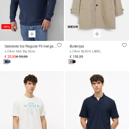
-40%
NIEUW
Gebreide trui Regular Fit met geribde boorden
Buitenjas
s.Oliver Men Big Sizes
s.Oliver BLACK LABEL
€ 35,99
€ 59,99
€ 159,99