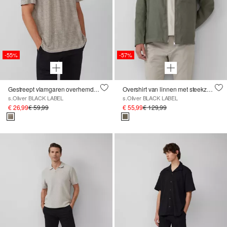
-55%
-57%
Gestreept vlamgaren overhemd van linnen
Overshirt van linnen met steekzakken
s.Oliver BLACK LABEL
s.Oliver BLACK LABEL
€ 26,99
€ 59,99
€ 55,99
€ 129,99