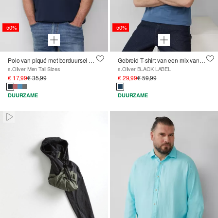
-50%
-50%
Polo van piqué met borduursel en Ford®-artwork
Gebreid T-shirt van een mix van katoen en zijde
s.Oliver Men Tall Sizes
s.Oliver BLACK LABEL
€ 17,99
€ 35,99
€ 29,99
€ 59,99
DUURZAME
DUURZAME
Paused • Muted