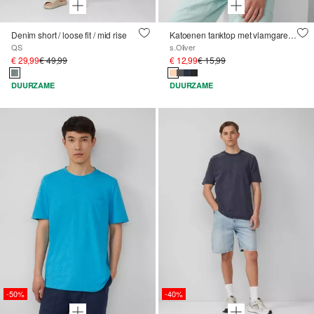
Denim short / loose fit / mid rise
Katoenen tanktop met vlamgarenstructuur
QS
s.Oliver
€ 29,99
€ 49,99
€ 12,99
€ 15,99
DUURZAME
DUURZAME
-50%
-40%