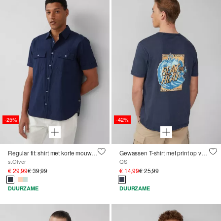
-25%
-42%
Regular fit: shirt met korte mouwen, gestructureerde strepen en Kent-kraag
Gewassen T-shirt met print op voor- en achterkant
s.Oliver
QS
€ 29,99
€ 39,99
€ 14,99
€ 25,99
DUURZAME
DUURZAME