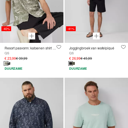
-40%
-41%
Resort pasvorm: katoenen shirt met all-over print
Joggingbroek van wafelpiqué
QS
QS
€ 23,99
€ 39,99
€ 26,99
€ 45,99
DUURZAME
DUURZAME