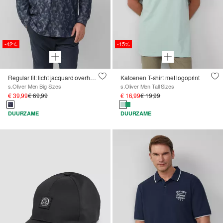
-42%
-15%
Regular fit: licht jacquard overhemd met buttondownkraag
Katoenen T-shirt met logoprint
s.Oliver Men Big Sizes
s.Oliver Men Tall Sizes
€ 39,99
€ 69,99
€ 16,99
€ 19,99
DUURZAME
DUURZAME