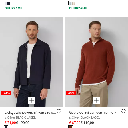
DUURZAME
DUURZAME
-44%
-43%
Lichtgewicht overshirt van stretchstof
Gebreide trui van een merino-kasjmier mix
s.Oliver BLACK LABEL
s.Oliver BLACK LABEL
€ 71,99
€ 129,99
€ 67,99
€ 119,99