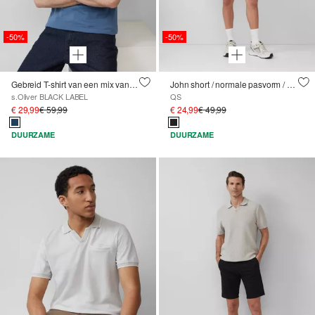
-50%
-50%
Gebreid T-shirt van een mix van katoen en zijde
John short / normale pasvorm / halfhoog / vaste omslag
s.Oliver BLACK LABEL
QS
€ 29,99
€ 59,99
€ 24,99
€ 49,99
DUURZAME
DUURZAME