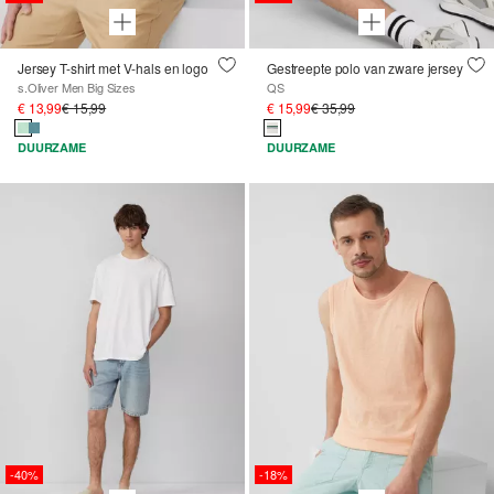
Jersey T-shirt met V-hals en logo
Gestreepte polo van zware jersey
s.Oliver Men Big Sizes
QS
€ 13,99
€ 15,99
€ 15,99
€ 35,99
DUURZAME
DUURZAME
-40%
-18%