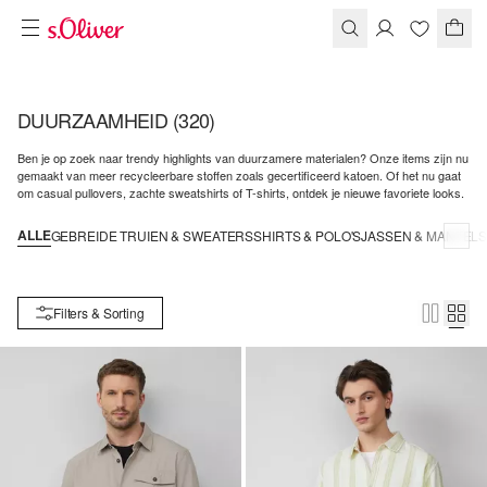
DUURZAAMHEID
(320)
Ben je op zoek naar trendy highlights van duurzamere materialen? Onze items zijn nu
gemaakt van meer recycleerbare stoffen zoals gecertificeerd katoen. Of het nu gaat
om casual pullovers, zachte sweatshirts of T-shirts, ontdek je nieuwe favoriete looks.
ALLE
GEBREIDE TRUIEN & SWEATERS
SHIRTS & POLO'S
JASSEN & MANTEL
Filters & Sorting