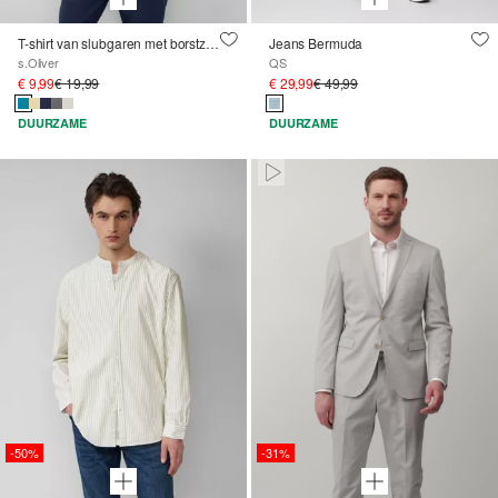
T-shirt van slubgaren met borstzak en onafgewerkte randen
Jeans Bermuda
s.Oliver
QS
€ 9,99
€ 19,99
€ 29,99
€ 49,99
DUURZAME
DUURZAME
Paused • Muted
-50%
-31%