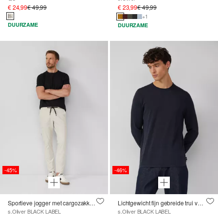
€ 24,99
€ 49,99
€ 23,99
€ 49,99
+1
DUURZAME
DUURZAME
-45%
-46%
Sportieve jogger met cargozakken van stretchjersey
Lichtgewicht fijn gebreide trui van puur katoen
s.Oliver BLACK LABEL
s.Oliver BLACK LABEL