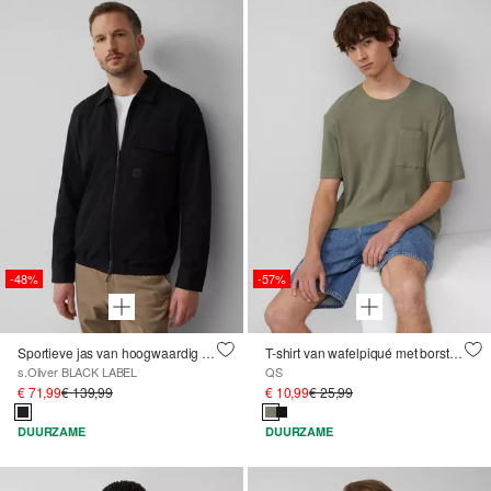
-48%
-57%
Sportieve jas van hoogwaardig stretchkatoen
T-shirt van wafelpiqué met borstzak
s.Oliver BLACK LABEL
QS
€ 71,99
€ 139,99
€ 10,99
€ 25,99
DUURZAME
DUURZAME