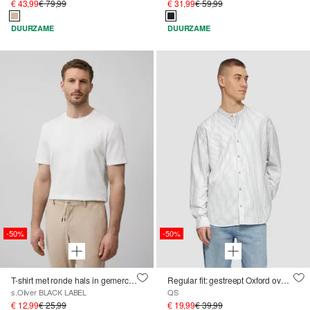
€ 43,99
€ 79,99
€ 31,99
€ 59,99
DUURZAME
DUURZAME
-50%
-50%
T-shirt met ronde hals in gemerceriseerd katoen jersey
Regular fit: gestreept Oxford overhemd met opstaande kraag
s.Oliver BLACK LABEL
QS
€ 12,99
€ 25,99
€ 19,99
€ 39,99