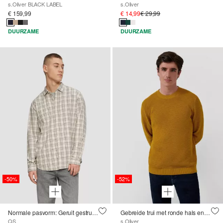
s.Oliver BLACK LABEL
s.Oliver
€ 159,99
€ 14,99
€ 29,99
DUURZAME
DUURZAME
-50%
-52%
Normale pasvorm: Geruit gestructureerd overhemd van katoen
Gebreide trui met ronde hals en structuurpatroon
QS
s.Oliver