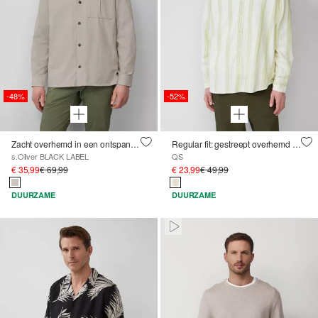
-48%
-52%
Zacht overhemd in een ontspannen pasvorm met steekzakken
Regular fit: gestreept overhemd met gestructureerde look
s.Oliver BLACK LABEL
QS
€ 35,99
€ 69,99
€ 23,99
€ 49,99
DUURZAME
DUURZAME
Paused • Muted