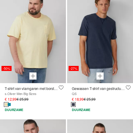
-50%
-27%
T-shirt van vlamgaren met borstzak en open randen
Gewassen T-shirt van gestructureerde jersey
s.Oliver Men Big Sizes
QS
€ 12,99
€ 25,99
€ 18,99
€ 25,99
DUURZAME
DUURZAME