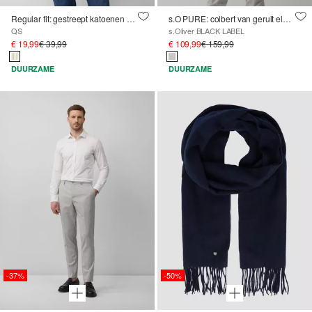
Regular fit: gestreept katoenen overhemd met opstaande kraag
s.O PURE: colbert van geruit elastisch weefsel
QS
s.Oliver BLACK LABEL
€ 19,99
€ 39,99
€ 109,99
€ 159,99
DUURZAME
DUURZAME
-37%
-50%