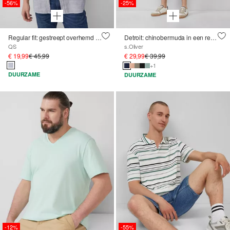
-56%
-25%
Regular fit: gestreept overhemd met logoborduursel
Detroit: chinobermuda in een relaxed fit met elastische band
QS
s.Oliver
€ 19,99
€ 45,99
€ 29,99
€ 39,99
+1
DUURZAME
DUURZAME
-12%
-55%