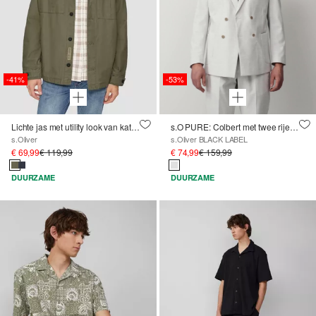
-41%
-53%
Lichte jas met utility look van katoen
s.O PURE: Colbert met twee rijen en een slim fit
s.Oliver
s.Oliver BLACK LABEL
€ 69,99
€ 119,99
€ 74,99
€ 159,99
DUURZAME
DUURZAME