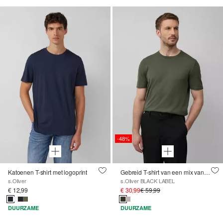
-48%
Katoenen T-shirt met logoprint
Gebreid T-shirt van een mix van katoen en zijde
s.Oliver
s.Oliver BLACK LABEL
€ 12,99
€ 30,99
€ 59,99
DUURZAME
DUURZAME