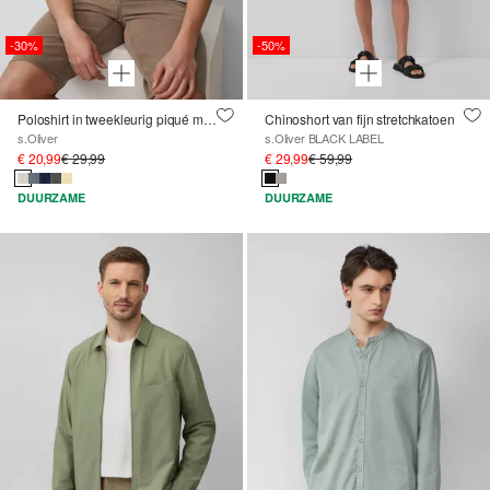
-30%
-50%
Poloshirt in tweekleurig piqué met borstzakje
Chinoshort van fijn stretchkatoen
s.Oliver
s.Oliver BLACK LABEL
€ 20,99
€ 29,99
€ 29,99
€ 59,99
DUURZAME
DUURZAME