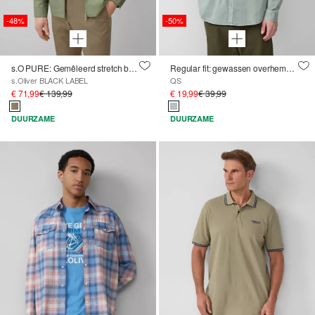
-48%
-50%
s.O PURE: Gemêleerd stretch bomberjack
Regular fit: gewassen overhemd met opstaande kraag en geborduurd logo
s.Oliver BLACK LABEL
QS
€ 71,99
€ 139,99
€ 19,99
€ 39,99
DUURZAME
DUURZAME