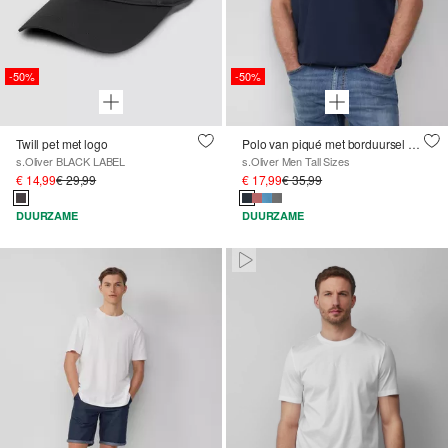
-50%
-50%
Twill pet met logo
Polo van piqué met borduursel en Ford®-artwork
s.Oliver BLACK LABEL
s.Oliver Men Tall Sizes
€ 14,99
€ 29,99
€ 17,99
€ 35,99
DUURZAME
DUURZAME
Paused • Muted