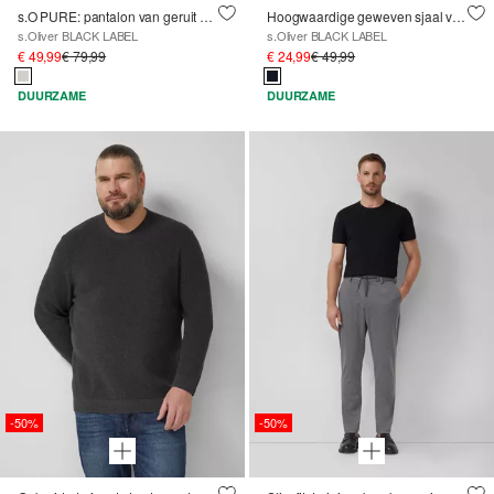
s.O PURE: pantalon van geruit elastisch weefsel
Hoogwaardige geweven sjaal van zuiver wol
s.Oliver BLACK LABEL
s.Oliver BLACK LABEL
€ 49,99
€ 79,99
€ 24,99
€ 49,99
DUURZAME
DUURZAME
-50%
-50%