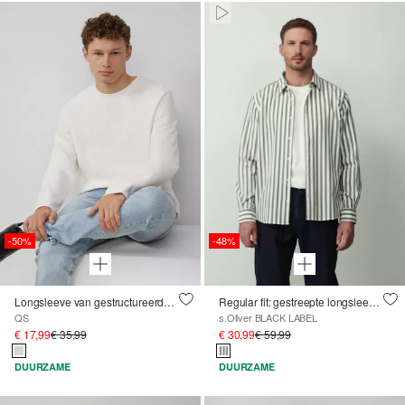
Paused • Muted
-50%
-48%
Longsleeve van gestructureerde stof
Regular fit: gestreepte longsleeve van stretchkatoen
QS
s.Oliver BLACK LABEL
€ 17,99
€ 35,99
€ 30,99
€ 59,99
DUURZAME
DUURZAME