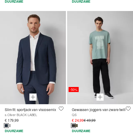
DUURZAME
DUURZAME
-50%
Slim fit: sportjack van viscosemix
Gewassen joggers van zware twill
s.Oliver BLACK LABEL
QS
€ 179,99
€ 24,99
€ 49,99
DUURZAME
DUURZAME