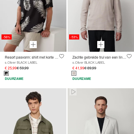
-56%
-53%
Resort pasvorm: shirt met korte mouwen van viscosemix
Zachte gebreide trui van een linnenmix met katoen
s.Oliver BLACK LABEL
s.Oliver BLACK LABEL
€ 25,99
€ 59,99
€ 41,99
€ 89,99
DUURZAME
DUURZAME
Paused • Muted