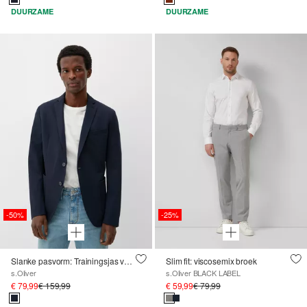
DUURZAME
DUURZAME
-50%
-25%
Slanke pasvorm: Trainingsjas van stretch jersey
Slim fit: viscosemix broek
s.Oliver
s.Oliver BLACK LABEL
€ 79,99
€ 159,99
€ 59,99
€ 79,99