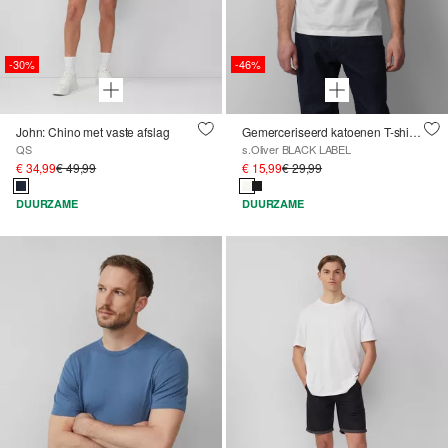
-30%
-46%
John: Chino met vaste afslag
Gemerceriseerd katoenen T-shirt met logodetail
QS
s.Oliver BLACK LABEL
€ 34,99
€ 49,99
€ 15,99
€ 29,99
DUURZAME
DUURZAME