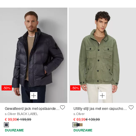
-50%
-50%
Gewatteerd jack met opstaande kraag en gerecycled dons
Utility-stijl jas met een capuchon in de kraag
s.Oliver BLACK LABEL
s.Oliver
€ 99,99
€ 199,99
€ 69,99
€ 139,99
DUURZAME
DUURZAME