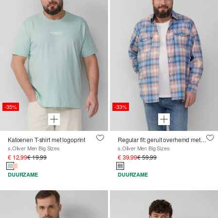
-35%
-33%
Katoenen T-shirt met logoprint
Regular fit: geruit overhemd met western look
s.Oliver Men Big Sizes
s.Oliver Men Big Sizes
€ 12,99
€ 19,99
€ 39,99
€ 59,99
DUURZAME
DUURZAME