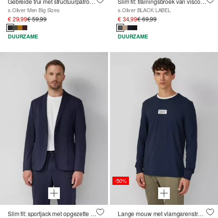
Gebreide trui met structuurpatroon en slubgaren
Slim fit: trainingsbroek van viscosemix
s.Oliver Men Big Sizes
s.Oliver BLACK LABEL
€ 29,99
€ 59,99
€ 34,99
€ 69,99
DUURZAME
DUURZAME
-50%
Slim fit: sportjack met opgezette zakken
Lange mouw met vlamgarenstructuur en frontprint