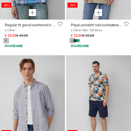
-48%
-33%
Regular fit: geruit overhemd in western look
Piqué poloshirt met contrasterende details en logo
s.Oliver
s.Oliver Men Tall Sizes
€ 25,99
€ 49,99
€ 23,99
€ 35,99
DUURZAME
DUURZAME