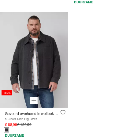
DUURZAME
-36%
Gevoerd overhemd in wollook met steekzakken
s.Oliver Men Big Sizes
€ 88,99
€ 139,99
DUURZAME