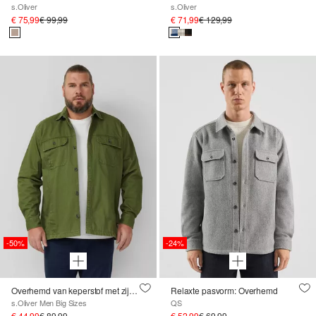
s.Oliver
s.Oliver
€ 75,99
€ 99,99
€ 71,99
€ 129,99
-50%
-24%
Overhemd van keperstof met zijzakken en wassing
Relaxte pasvorm: Overhemd
s.Oliver Men Big Sizes
QS
€ 44,99
€ 89,99
€ 52,99
€ 69,99