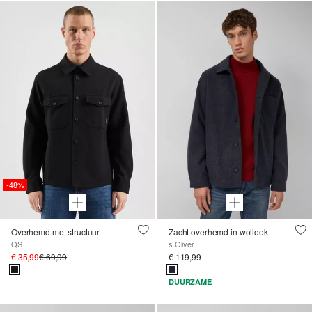
-48%
Overhemd met structuur
Zacht overhemd in wollook
QS
s.Oliver
€ 35,99
€ 69,99
€ 119,99
DUURZAME