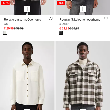
-50%
-46%
Relaxte pasvorm: Overhemd
Regular fit: katoenen overhemd in een wol gemêleerde look
QS
s.Oliver
€ 29,99
€ 59,99
€ 31,99
€ 59,99