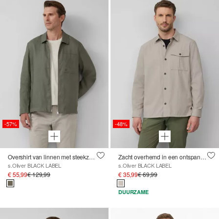
-57%
-48%
Overshirt van linnen met steekzakken
Zacht overhemd in een ontspannen pasvorm met steekzakken
s.Oliver BLACK LABEL
s.Oliver BLACK LABEL
€ 55,99
€ 129,99
€ 35,99
€ 69,99
DUURZAME