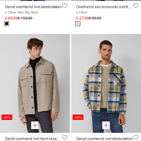
Geruit overhemd met steekzakken
Overhemd van linnenmix met Kent-kraag
s.Oliver Men Big Sizes
s.Oliver
€ 86,99
€ 159,99
€ 27,99
€ 69,99
-24%
-44%
Zacht overhemd met Kent-kraag en opgestikte borstzakken
Geruit overhemd met steekzakken