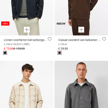
-45%
NIEUW
Linnen overhemd met verborgen knoopsluiting
Casual overshirt van katoenen mousseline
s.Oliver BLACK LABEL
s.Oliver
€ 75,99
€ 139,99
€ 59,99