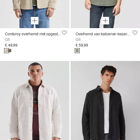
Corduroy overhemd met opgestikte zakken
Overhemd van katoenen keperstof
QS
QS
€ 49,99
€ 59,99