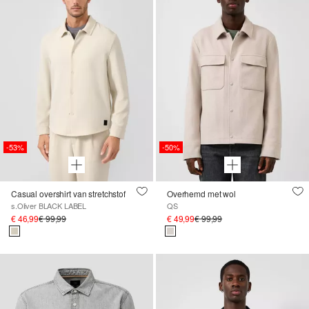
-53%
-50%
Casual overshirt van stretchstof
Overhemd met wol
s.Oliver BLACK LABEL
QS
€ 46,99
€ 99,99
€ 49,99
€ 99,99