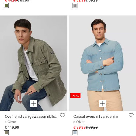
-50%
Overhemd van gewassen ribfluweel met borstzakken
Casual overshirt van denim
s.Oliver
s.Oliver
€ 119,99
€ 39,99
€ 79,99