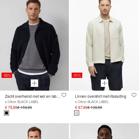
-52%
-51%
Zacht overhemd met wol en label patch
Linnen overshirt met ritssluiting
s.Oliver BLACK LABEL
s.Oliver BLACK LABEL
€ 75,99
€ 159,99
€ 67,99
€ 139,99