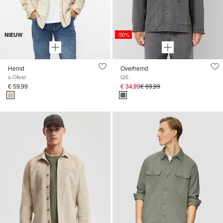
-50%
NIEUW
Hemd
Overhemd
s.Oliver
QS
€ 59,99
€ 34,99
€ 69,99