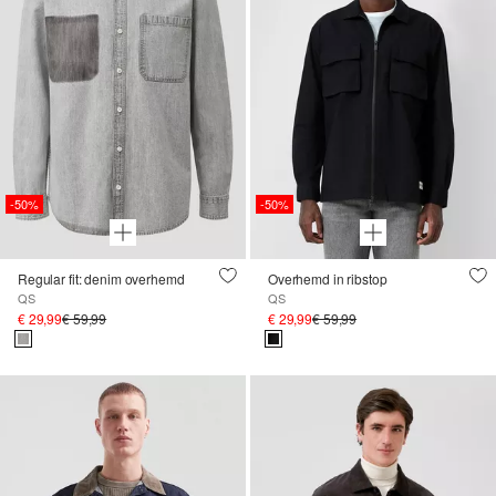
-50%
-50%
Regular fit: denim overhemd
Overhemd in ribstop
QS
QS
€ 29,99
€ 59,99
€ 29,99
€ 59,99