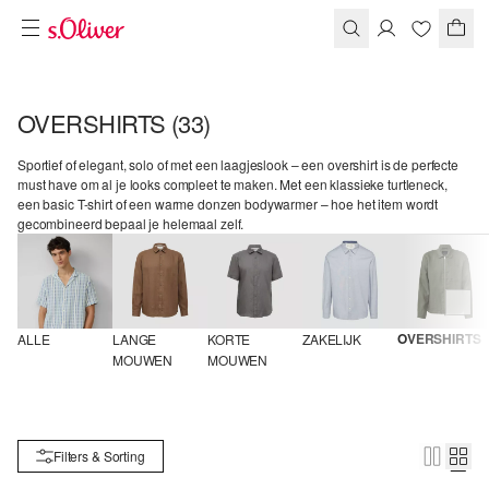
OVERSHIRTS
(33)
Sportief of elegant, solo of met een laagjeslook – een overshirt is de perfecte
must have om al je looks compleet te maken. Met een klassieke turtleneck,
een basic T-shirt of een warme donzen bodywarmer – hoe het item wordt
gecombineerd bepaal je helemaal zelf.
OVERSHIRTS
ALLE
LANGE 
KORTE 
ZAKELIJK
MOUWEN
MOUWEN
Filters & Sorting