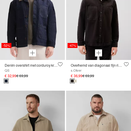
-52%
-47%
Denim overshirt met corduroy kraag
Overhemd van diagonaal fijn ribfluweel
QS
s.Oliver
€ 32,99
€ 69,99
€ 36,99
€ 69,99