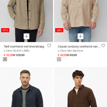
-57%
-28%
Twill overhemd met reverskraag
Casual corduroy overhemd van stretch katoen
s.Oliver BLACK LABEL
s.Oliver Men Big Sizes
€ 55,99
€ 129,99
€ 49,99
€ 69,99