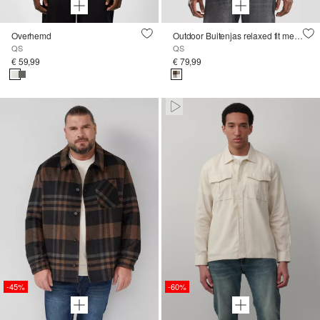
Overhemd
Outdoor Buitenjas relaxed fit met teddy voering en ruitpatroon
QS
QS
€ 59,99
€ 79,99
Paused • Muted
-45%
-60%