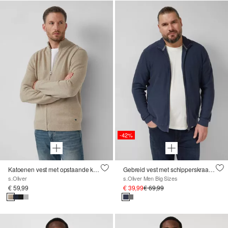
-42%
Katoenen vest met opstaande kraag en logopatch
Gebreid vest met schipperskraag en motiefmix
s.Oliver
s.Oliver Men Big Sizes
€ 59,99
€ 39,99
€ 69,99