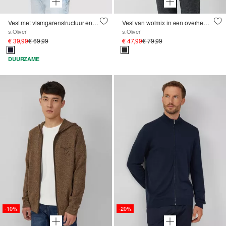
Vest met vlamgarenstructuur en opstaande kraag
Vest van wolmix in een overhemdstijl
s.Oliver
s.Oliver
€ 39,99
€ 69,99
€ 47,99
€ 79,99
DUURZAME
-10%
-20%