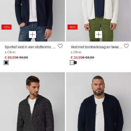
-10%
-50%
Sportief vest in een stoffenmix met contrasterende details
Vest met bomberkraag en tweewegritssluiting
s.Oliver
s.Oliver
€ 89,99
€ 99,99
€ 34,99
€ 69,99