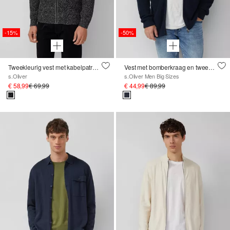
-15%
-50%
Tweekleurig vest met kabelpatroon en opstaande kraag
Vest met bomberkraag en tweewegritssluiting
s.Oliver
s.Oliver Men Big Sizes
€ 58,99
€ 69,99
€ 44,99
€ 89,99