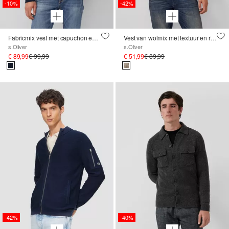
-10%
-42%
Fabricmix vest met capuchon en sportieve details
Vest van wolmix met textuur en ribfluwelen details
s.Oliver
s.Oliver
€ 89,99
€ 99,99
€ 51,99
€ 89,99
-42%
-40%