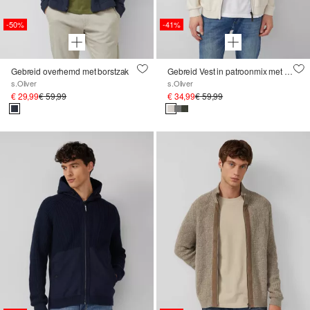
-50%
-41%
Gebreid overhemd met borstzak
Gebreid Vest in patroonmix met troyer kraag
s.Oliver
s.Oliver
€ 29,99
€ 59,99
€ 34,99
€ 59,99