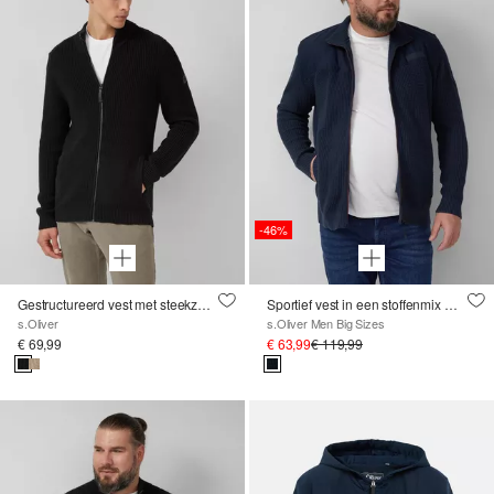
-46%
Gestructureerd vest met steekzakken en ritssluiting
Sportief vest in een stoffenmix met contrasterende details
s.Oliver
s.Oliver Men Big Sizes
€ 69,99
€ 63,99
€ 119,99