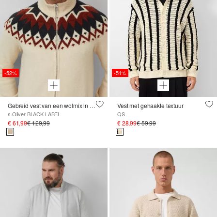
-52%
-51%
Gebreid vest van een wolmix in Noorse stijl
Vest met gehaakte textuur
s.Oliver BLACK LABEL
QS
€ 61,99
€ 129,99
€ 28,99
€ 59,99