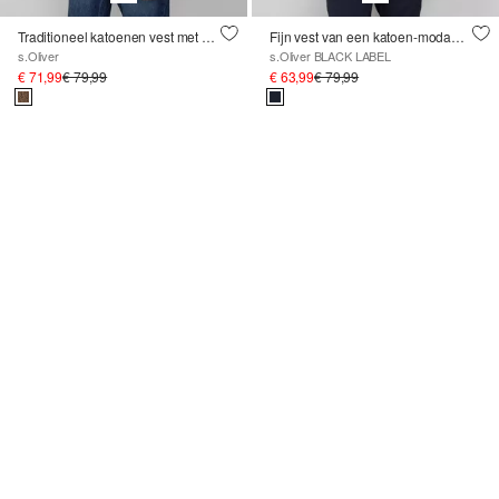
Traditioneel katoenen vest met borduursel ; volksfeest
Fijn vest van een katoen-modaalmix
s.Oliver
s.Oliver BLACK LABEL
€ 71,99
€ 79,99
€ 63,99
€ 79,99