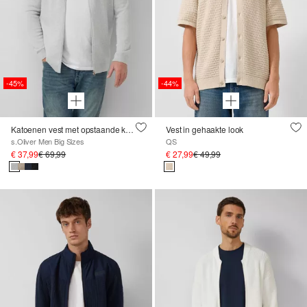
-45%
-44%
Katoenen vest met opstaande kraag en logopatch
Vest in gehaakte look
s.Oliver Men Big Sizes
QS
€ 37,99
€ 69,99
€ 27,99
€ 49,99