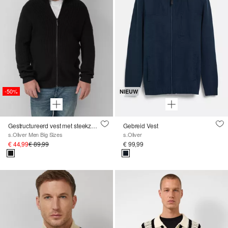
-50%
NIEUW
Gestructureerd vest met steekzakken en ritssluiting
Gebreid Vest
s.Oliver Men Big Sizes
s.Oliver
€ 44,99
€ 89,99
€ 99,99