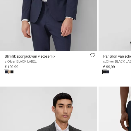
Slim fit: sportjack van viscosemix
Pantalon van sch
s.Oliver BLACK LABEL
s.Oliver BLACK LA
€ 139,99
€ 99,99