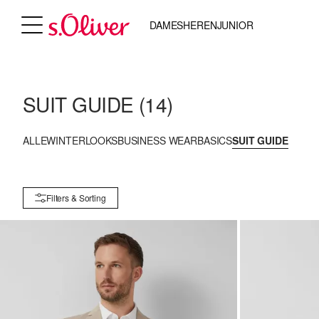
DAMES
HEREN
JUNIOR
SUIT GUIDE
(14)
ALLE
WINTERLOOKS
BUSINESS WEAR
BASICS
SUIT GUIDE
Filters & Sorting