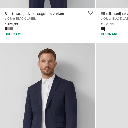
Slim fit: sportjack met opgezette zakken
Slim fit: sportjac
s.Oliver BLACK LABEL
s.Oliver BLACK LA
€ 159,99
€ 179,99
DUURZAME
DUURZAME