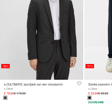
-56%
-51%
s.OULTIMATE: sportjack van een viscosemix
s.Oliver
s.Oliver
€ 78,99
€ 179,99
€ 33,99
€ 69,99
DUURZAME