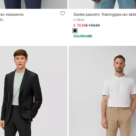
k van viscosemix
Slanke pasvorm: Trainingsjas van stret
BEL
s.Oliver
€ 79,99
€ 159,99
DUURZAME