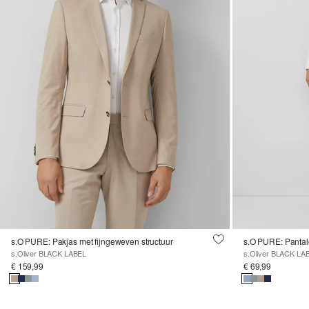
s.O PURE: Pakjas met fijngeweven structuur
s.O PURE: Pantalo
s.Oliver BLACK LABEL
s.Oliver BLACK LA
€ 159,99
€ 69,99