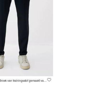
Slanke pasvorm: Broek van trainingsstof gemaakt van stretch jersey