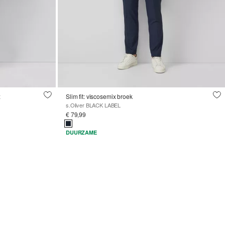
x
Slim fit: viscosemix broek
s.Oliver BLACK LABEL
€ 79,99
DUURZAME