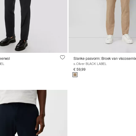
eerwol
Slanke pasvorm: Broek van viscosemi
BEL
s.Oliver BLACK LABEL
€ 59,99