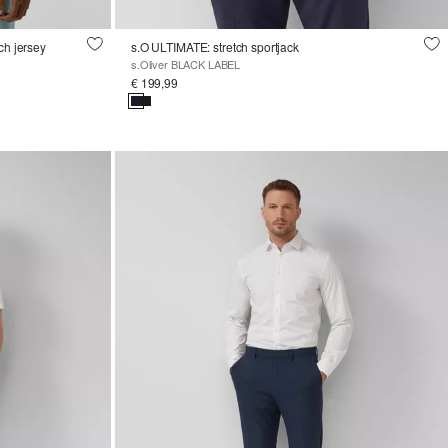
ch jersey
s.O ULTIMATE: stretch sportjack
s.Oliver BLACK LABEL
€ 199,99