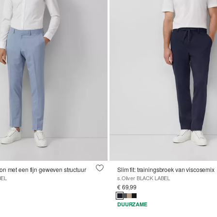
n met een fijn geweven structuur
Slim fit: trainingsbroek van viscosemix
BEL
s.Oliver BLACK LABEL
€ 69,99
DUURZAME