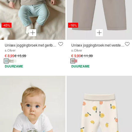
-43%
-16%
Unisex joggingbroek met geribde tailleband in een losse pasvorm
Unisex joggingbroek met verstelbare elastische tailleband
s.Oliver
s.Oliver
€ 8,99
€ 15,99
€ 9,99
€ 11,99
DUURZAME
DUURZAME