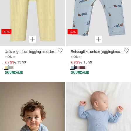
-42%
-37%
Unisex geribde legging met sierknopen
Behaaglijke unisex joggingbroek met omgeslagen tailleband
s.Oliver
s.Oliver
€ 7,99
€ 13,99
€ 9,99
€ 15,99
DUURZAME
DUURZAME