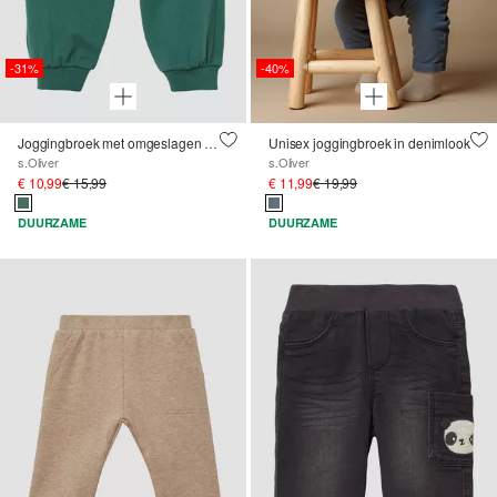
-31%
-40%
Joggingbroek met omgeslagen tailleband en zakken
Unisex joggingbroek in denimlook
s.Oliver
s.Oliver
€ 10,99
€ 15,99
€ 11,99
€ 19,99
DUURZAME
DUURZAME