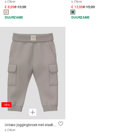
s.Oliver
s.Oliver
€ 8,99
€ 13,99
€ 13,99
€ 15,99
DUURZAME
DUURZAME
-16%
Unisex joggingbroek met elastische tailleband en cargozakken
s.Oliver