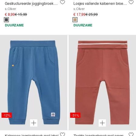
Gestructureerde joggingbroek met geribde tailleband
Losjes vallende katoenen broek met linnen look
s.Oliver
s.Oliver
€ 8,99
€ 15,99
€ 17,99
€ 25,99
DUURZAME
DUURZAME
-12%
-31%
Katoenen joggingbroek met label
Zachte joggingbroek met omgeslagen band