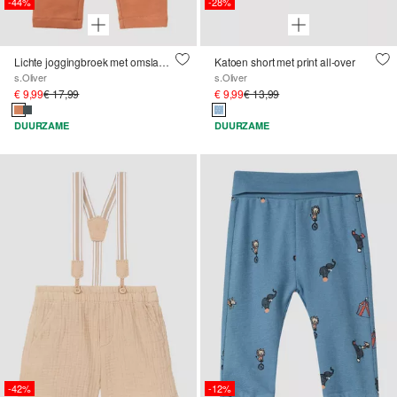
-44%
-28%
Lichte joggingbroek met omslag en cargozakken
Katoen short met print all-over
s.Oliver
s.Oliver
€ 9,99
€ 17,99
€ 9,99
€ 13,99
DUURZAME
DUURZAME
-42%
-12%