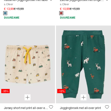
s.Oliver
s.Oliver
€ 13,99
€ 15,99
€ 10,99
€ 15,99
DUURZAME
DUURZAME
-35%
-12%
Jersey short met print all-over en koord
Joggingbroek met all-over print