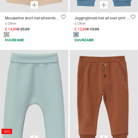
Mousseline short met afneembare bretels
Joggingbroek met all-over print in structuurjersey
s.Oliver
s.Oliver
€ 14,99
€ 25,99
€ 13,99
€ 15,99
DUURZAME
DUURZAME
-43%