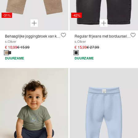
-31%
-42%
Behaaglijke joggingbroek van katoenen sweatstof
Regular fit jeans met borduursel / zachte &amp; warme binnenkant
s.Oliver
s.Oliver
€ 10,99
€ 15,99
€ 15,99
€ 27,99
DUURZAME
DUURZAME