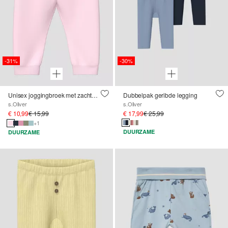
-31%
-30%
Unisex joggingbroek met zachte tailleband
Dubbelpak geribde legging
s.Oliver
s.Oliver
€ 10,99
€ 15,99
€ 17,99
€ 25,99
+1
DUURZAME
DUURZAME