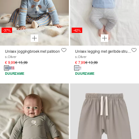
-37%
-42%
Unisex joggingbroek met patroon
Unisex legging met geribde structuur
s.Oliver
s.Oliver
€ 9,99
€ 15,99
€ 7,99
€ 13,99
DUURZAME
DUURZAME