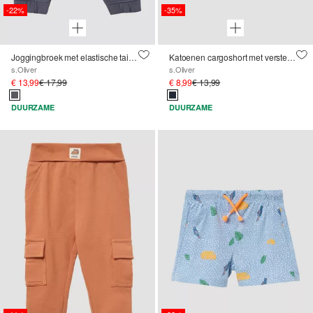
-22%
-35%
Joggingbroek met elastische tailleband in structuurjersey
Katoenen cargoshort met verstelbare elastische band
s.Oliver
s.Oliver
€ 13,99
€ 17,99
€ 8,99
€ 13,99
DUURZAME
DUURZAME