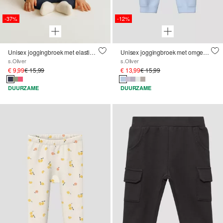
-37%
-12%
Unisex joggingbroek met elastische tailleband
Unisex joggingbroek met omgeslagen tailleband
s.Oliver
s.Oliver
€ 9,99
€ 15,99
€ 13,99
€ 15,99
DUURZAME
DUURZAME