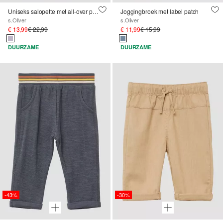
Uniseks salopette met all-over print in lichtgewicht sweatstof
Joggingbroek met label patch
s.Oliver
s.Oliver
€ 13,99
€ 22,99
€ 11,99
€ 15,99
DUURZAME
DUURZAME
-43%
-30%