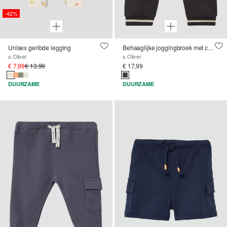
-42%
Unisex geribde legging
Behaaglijke joggingbroek met cargozakken
s.Oliver
s.Oliver
€ 7,99
€ 13,99
€ 17,99
DUURZAME
DUURZAME