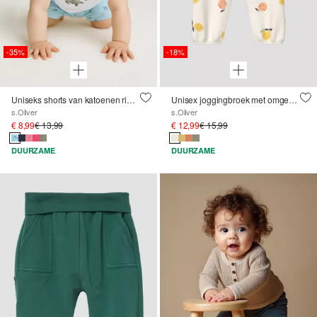
-35%
-18%
Uniseks shorts van katoenen ribstof
Unisex joggingbroek met omgeslagen tailleband
s.Oliver
s.Oliver
€ 8,99
€ 13,99
€ 12,99
€ 15,99
DUURZAME
DUURZAME