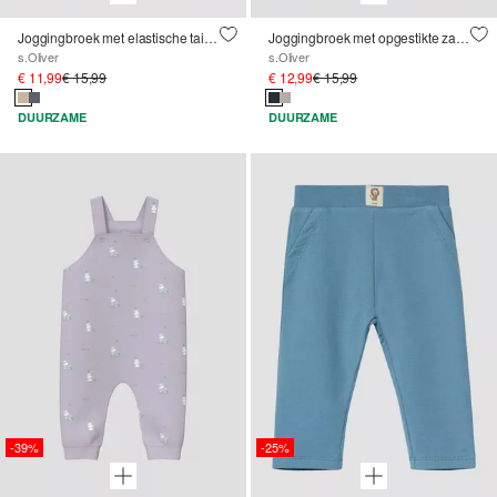
Joggingbroek met elastische tailleband
Joggingbroek met opgestikte zakken
s.Oliver
s.Oliver
€ 11,99
€ 15,99
€ 12,99
€ 15,99
DUURZAME
DUURZAME
-39%
-25%