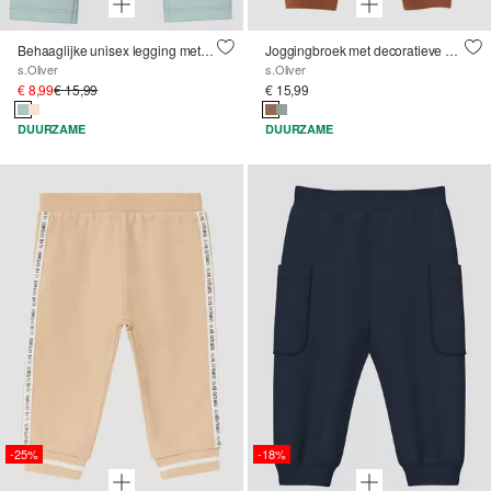
Behaaglijke unisex legging met omgeslagen tailleband
Joggingbroek met decoratieve knoopsluiting
s.Oliver
s.Oliver
€ 8,99
€ 15,99
€ 15,99
DUURZAME
DUURZAME
-25%
-18%