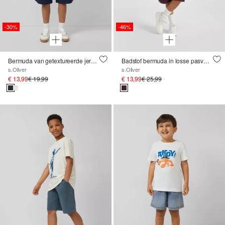
-30%
-46%
Bermuda van getextureerde jersey
Badstof bermuda in losse pasvorm
s.Oliver
s.Oliver
€ 13,99
€ 19,99
€ 13,99
€ 25,99