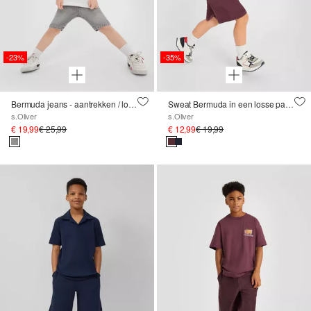
-23%
-35%
Bermuda jeans - aantrekken / loose fit / halfhoog / wijde pijpen
Sweat Bermuda in een losse pasvorm met een geribde tailleband
s.Oliver
s.Oliver
€ 19,99
€ 25,99
€ 12,99
€ 19,99