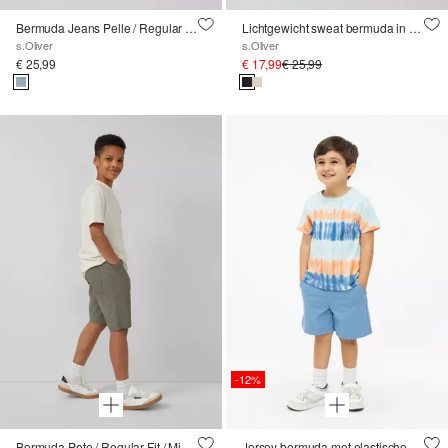
Bermuda Jeans Pelle / Regular Fit / Mid Rise / Rechte Pijp
Lichtgewicht sweat bermuda in een losse pasvorm met deelnaden
s.Oliver
s.Oliver
€ 25,99
€ 17,99
€ 25,99
-12%
Bermuda Pete / Regular Fit / Mid Rise / Rechte Pijp
Jersey bermuda met elastische tailleband