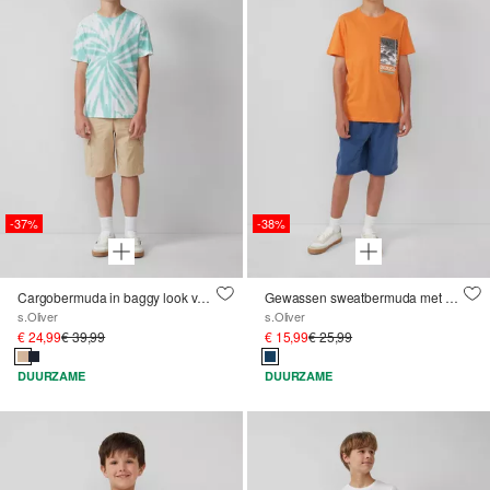
-37%
-38%
Cargobermuda in baggy look van stretchkatoen
Gewassen sweatbermuda met een loose fit
s.Oliver
s.Oliver
€ 24,99
€ 39,99
€ 15,99
€ 25,99
DUURZAME
DUURZAME