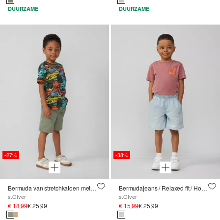
DUURZAME
DUURZAME
-27%
-38%
Bermuda van stretchkatoen met geribde band
Bermudajeans / Relaxed fit / Hoge taille / Wijde pijpen / Elastische tailleband
s.Oliver
s.Oliver
€ 18,99
€ 25,99
€ 15,99
€ 25,99