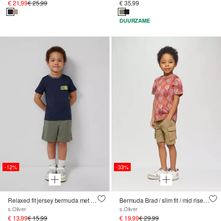
€ 21,99
€ 25,99
€ 35,99
DUURZAME
-12%
-33%
Relaxed fit jersey bermuda met printdetail
Bermuda Brad / slim fit / mid rise / slim leg / cargozakken
s.Oliver
s.Oliver
€ 13,99
€ 15,99
€ 19,99
€ 29,99