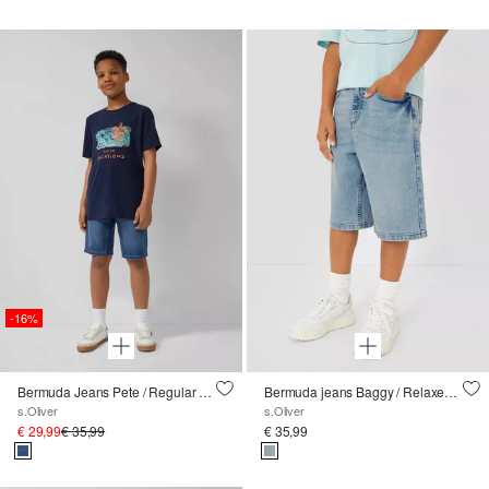
-16%
Bermuda Jeans Pete / Regular Fit / Mid Rise / Rechte Pijp
Bermuda jeans Baggy / Relaxed Fit / Halfhoog / Wijde pijpen
s.Oliver
s.Oliver
€ 29,99
€ 35,99
€ 35,99