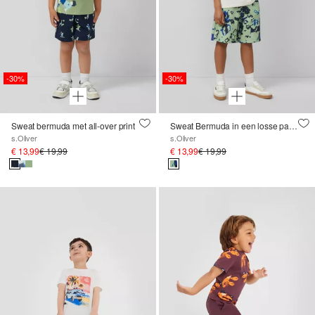
-30%
-30%
Sweat bermuda met all-over print
Sweat Bermuda in een losse pasvorm met een all-over print
s.Oliver
s.Oliver
€ 13,99
€ 19,99
€ 13,99
€ 19,99