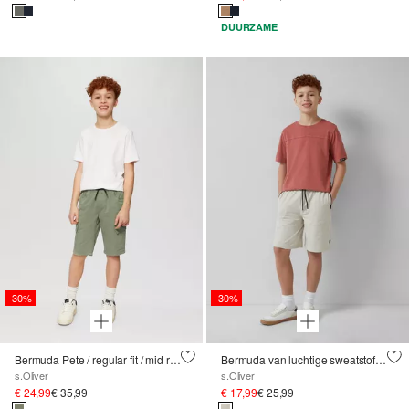
DUURZAME
-30%
-30%
Bermuda Pete / regular fit / mid rise / straight leg / cargozakken
Bermuda van luchtige sweatstof met een loose fit
s.Oliver
s.Oliver
€ 24,99
€ 35,99
€ 17,99
€ 25,99