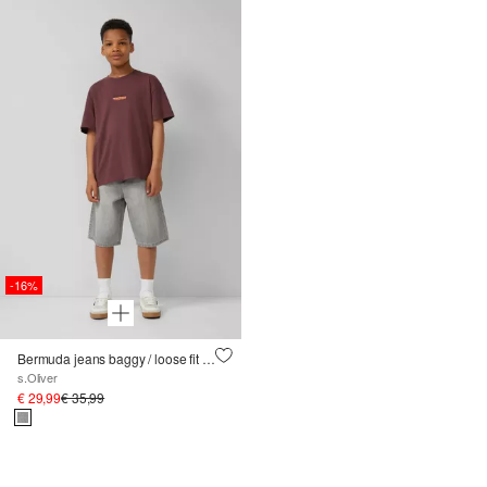
-16%
Bermuda jeans baggy / loose fit / mid rise / wijde pijpen
s.Oliver
€ 29,99
€ 35,99