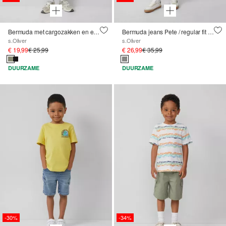
Bermuda met cargozakken en een loose fit
Bermuda jeans Pete / regular fit / mid rise / straight leg / in wijdte verstelbaar aan de binnenkant
s.Oliver
s.Oliver
€ 19,99
€ 25,99
€ 26,99
€ 35,99
DUURZAME
DUURZAME
-30%
-34%