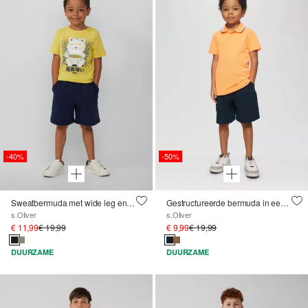
-40%
-50%
Sweatbermuda met wide leg en contrastdetails
Gestructureerde bermuda in een loose fit
s.Oliver
s.Oliver
€ 11,99
€ 19,99
€ 9,99
€ 19,99
DUURZAME
DUURZAME