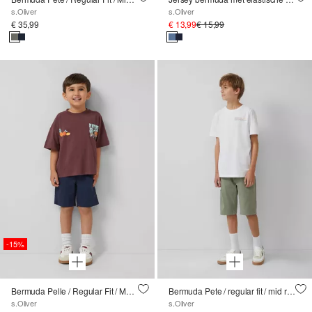
s.Oliver
s.Oliver
€ 35,99
€ 13,99
€ 15,99
-15%
Bermuda Pelle / Regular Fit / Met Rise / Elastische Tailleband
Bermuda Pete / regular fit / mid rise / straight leg
s.Oliver
s.Oliver