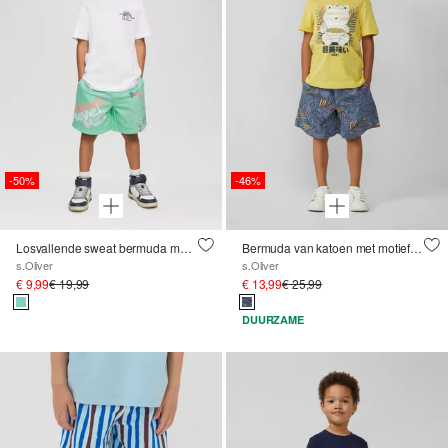
-50%
-46%
Losvallende sweat bermuda met all-over print
Bermuda van katoen met motief en linnen look
s.Oliver
s.Oliver
€ 9,99
€ 19,99
€ 13,99
€ 25,99
DUURZAME