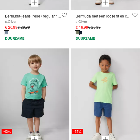
Bermuda-jeans Pelle / regular fit / mid rise / straight leg / cargozakken
Bermuda met een loose fit en cargozakken
s.Oliver
s.Oliver
€ 20,99
€ 29,99
€ 16,99
€ 25,99
DUURZAME
DUURZAME
-43%
-37%