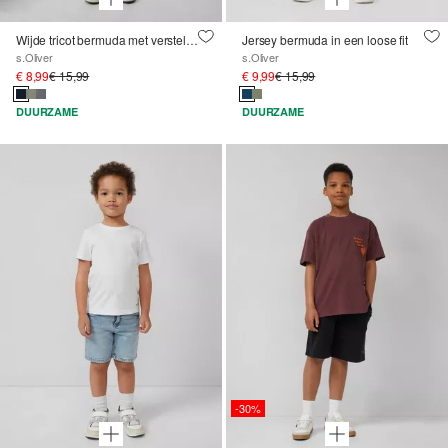
Wijde tricot bermuda met verstelbare tailleband
Jersey bermuda in een loose fit
s.Oliver
s.Oliver
€ 8,99
€ 15,99
€ 9,99
€ 15,99
DUURZAME
DUURZAME
-30%