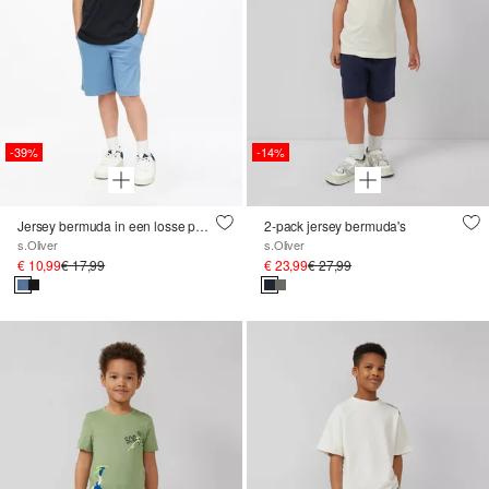
-39%
-14%
Jersey bermuda in een losse pasvorm
2-pack jersey bermuda's
s.Oliver
s.Oliver
€ 10,99
€ 17,99
€ 23,99
€ 27,99