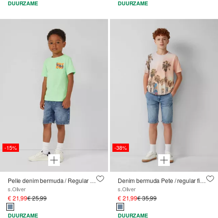
DUURZAME
DUURZAME
-15%
-38%
Pelle denim bermuda / Regular fit / Mid rise / Elastische tailleband
Denim bermuda Pete / regular fit / mid rise / straight leg
s.Oliver
s.Oliver
€ 21,99
€ 25,99
€ 21,99
€ 35,99
DUURZAME
DUURZAME