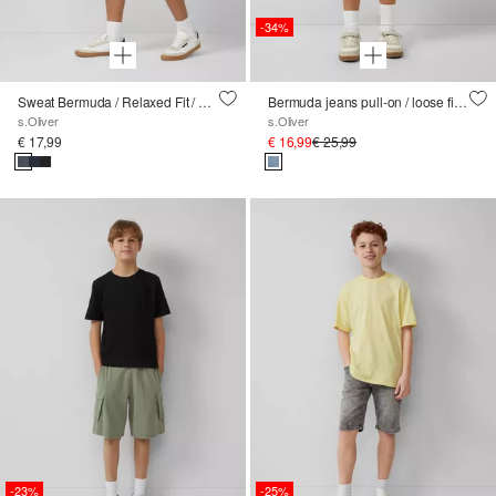
-34%
Sweat Bermuda / Relaxed Fit / Mid Rise / Wijde Pijp
Bermuda jeans pull-on / loose fit / high rise / wijde pijpen
s.Oliver
s.Oliver
€ 17,99
€ 16,99
€ 25,99
-23%
-25%