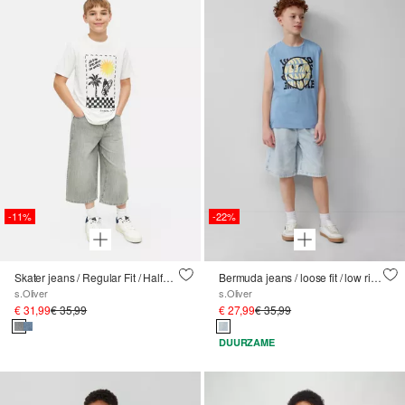
-11%
-22%
Skater jeans / Regular Fit / Halfhoog / Wijde pijpen
Bermuda jeans / loose fit / low rise / wide leg
s.Oliver
s.Oliver
€ 31,99
€ 35,99
€ 27,99
€ 35,99
DUURZAME