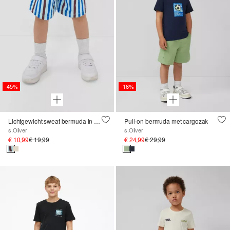
-45%
-16%
Lichtgewicht sweat bermuda in een losse pasvorm
Pull-on bermuda met cargozak
s.Oliver
s.Oliver
€ 10,99
€ 19,99
€ 24,99
€ 29,99