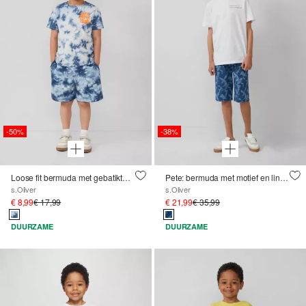
-50%
-38%
Loose fit bermuda met gebatikte look
Pete: bermuda met motief en linnen look
s.Oliver
s.Oliver
€ 8,99
€ 17,99
€ 21,99
€ 35,99
DUURZAME
DUURZAME