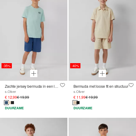
-35%
-40%
Zachte jersey bermuda in een loose fit
Bermuda met loose fit en structuur
s.Oliver
s.Oliver
€ 12,99
€ 19,99
€ 11,99
€ 19,99
DUURZAME
DUURZAME