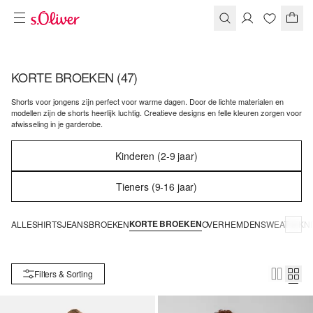
KORTE BROEKEN
(47)
Shorts voor jongens zijn perfect voor warme dagen. Door de lichte materialen en
modellen zijn de shorts heerlijk luchtig. Creatieve designs en felle kleuren zorgen voor
afwisseling in je garderobe.
Kinderen (2-9 jaar)
Tieners (9-16 jaar)
KORTE BROEKEN
ALLE
SHIRTS
JEANS
BROEKEN
OVERHEMDEN
SWEAT & KN
Filters & Sorting