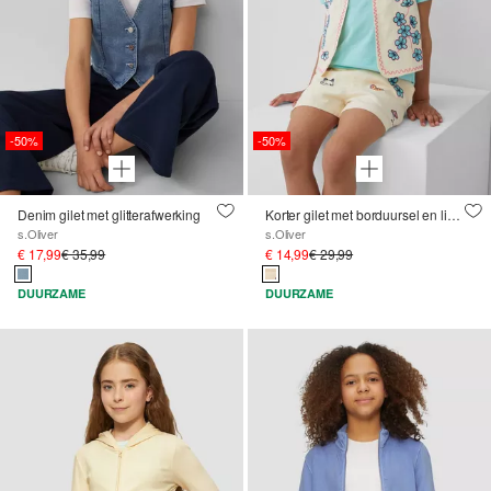
-50%
-50%
Denim gilet met glitterafwerking
Korter gilet met borduursel en linnen look
s.Oliver
s.Oliver
€ 17,99
€ 35,99
€ 14,99
€ 29,99
DUURZAME
DUURZAME