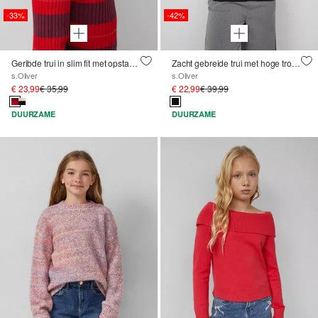
-33%
-42%
Geribde trui in slim fit met opstaande kraag
Zacht gebreide trui met hoge troyer kraag
s.Oliver
s.Oliver
€ 23,99
€ 35,99
€ 22,99
€ 39,99
DUURZAME
DUURZAME