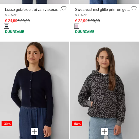
Losse gebreide trui van viscosemix
Sweatvest met glitterprint en gesmokte details
s.Oliver
s.Oliver
€ 24,99
€ 29,99
€ 22,99
€ 29,99
DUURZAME
DUURZAME
-30%
-50%