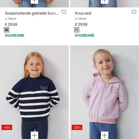
Soepelvallende gebreide trui van viscosemix
Knus vest
s.Oliver
s.Oliver
€ 29,99
€ 29,99
DUURZAME
DUURZAME
-16%
-23%