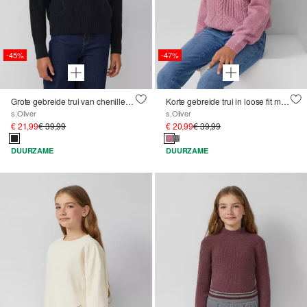
-45%
-47%
Grote gebreide trui van chenillegaren
Korte gebreide trui in loose fit met kabelpatroon
s.Oliver
s.Oliver
€ 21,99
€ 39,99
€ 20,99
€ 39,99
DUURZAME
DUURZAME