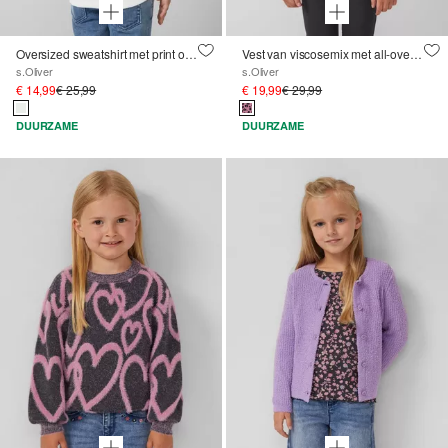
Oversized sweatshirt met print op de achterkant
Vest van viscosemix met all-over print
s.Oliver
s.Oliver
€ 14,99
€ 25,99
€ 19,99
€ 29,99
DUURZAME
DUURZAME