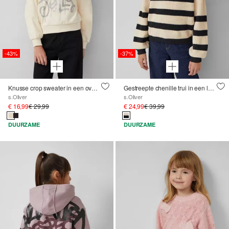
-43%
-37%
Knusse crop sweater in een oversized vorm met een glinsterende print
Gestreepte chenille trui in een losse pasvorm
s.Oliver
s.Oliver
€ 16,99
€ 29,99
€ 24,99
€ 39,99
DUURZAME
DUURZAME