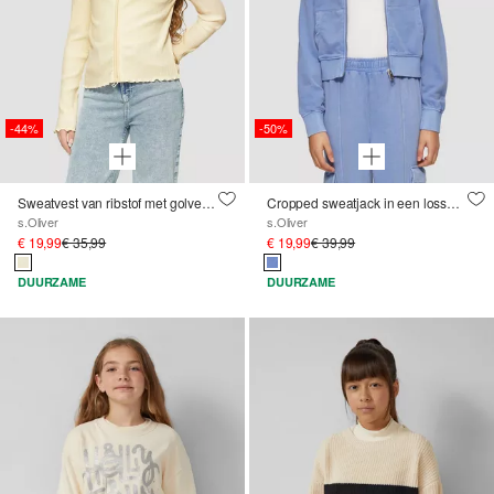
-44%
-50%
Sweatvest van ribstof met golvende zoom en two-way rits
Cropped sweatjack in een losse pasvorm met kledingstukverf
s.Oliver
s.Oliver
€ 19,99
€ 35,99
€ 19,99
€ 39,99
DUURZAME
DUURZAME