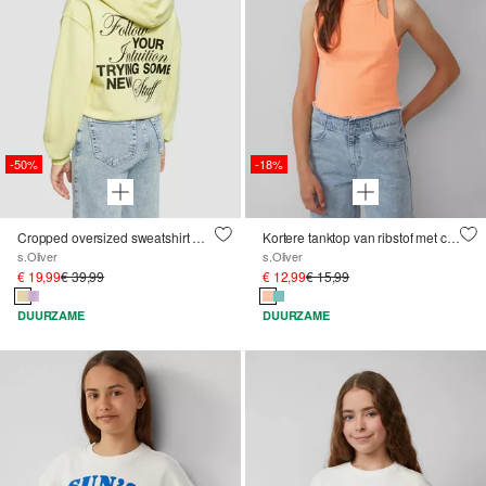
-50%
-18%
Cropped oversized sweatshirt met print op de achterkant en garment wash
Kortere tanktop van ribstof met cut-outs
s.Oliver
s.Oliver
€ 19,99
€ 39,99
€ 12,99
€ 15,99
DUURZAME
DUURZAME