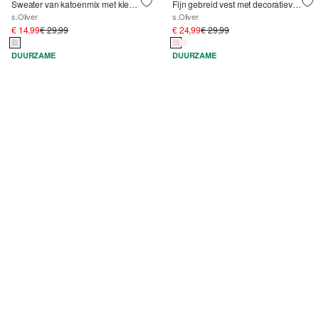
Sweater van katoenmix met kleurovergang en print op de voorkant
Fijn gebreid vest met decoratieve randen en applicaties
s.Oliver
s.Oliver
€ 14,99
€ 29,99
€ 24,99
€ 29,99
DUURZAME
DUURZAME