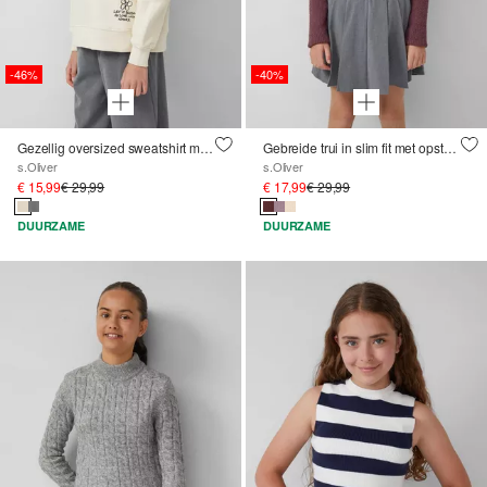
-46%
-40%
Gezellig oversized sweatshirt met subtiele print
Gebreide trui in slim fit met opstaande kraag
s.Oliver
s.Oliver
€ 15,99
€ 29,99
€ 17,99
€ 29,99
DUURZAME
DUURZAME