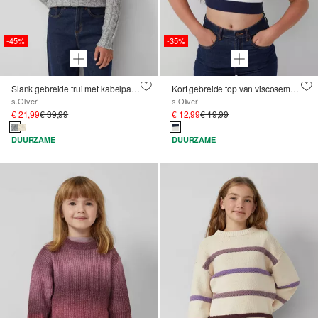
-45%
-35%
Slank gebreide trui met kabelpatroon en opstaande kraag
Kort gebreide top van viscosemix in een slanke pasvorm
s.Oliver
s.Oliver
€ 21,99
€ 39,99
€ 12,99
€ 19,99
DUURZAME
DUURZAME