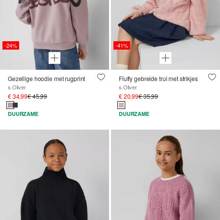
-24%
-41%
Gezellige hoodie met rugprint
Fluffy gebreide trui met strikjes
s.Oliver
s.Oliver
€ 34,99
€ 45,99
€ 20,99
€ 35,99
DUURZAME
DUURZAME