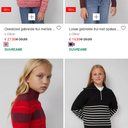
-30%
-50%
Oversized gebreide trui met kleurverloop
Losse gebreide trui met opstaande kraag van chenillegaren
s.Oliver
s.Oliver
€ 27,99
€ 39,99
€ 19,99
€ 39,99
DUURZAME
DUURZAME