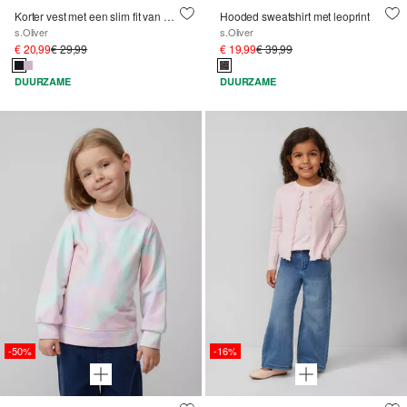
Korter vest met een slim fit van gebreide jersey
Hooded sweatshirt met leoprint
s.Oliver
s.Oliver
€ 20,99
€ 29,99
€ 19,99
€ 39,99
DUURZAME
DUURZAME
-50%
-16%