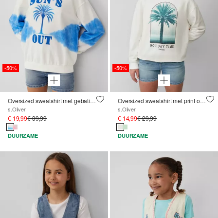
-50%
-50%
Oversized sweatshirt met gebatikt effect
Oversized sweatshirt met print op de voorkant
s.Oliver
s.Oliver
€ 19,99
€ 39,99
€ 14,99
€ 29,99
DUURZAME
DUURZAME