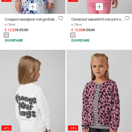
Cropped sweatjack met geribde textuur
Oversized sweatshirt met print en kleurverloop
s.Oliver
s.Oliver
€ 12,99
€ 25,99
€ 15,99
€ 29,99
DUURZAME
DUURZAME
-42%
-33%