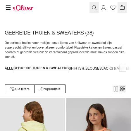
GEBREIDE TRUIEN & SWEATERS
(38)
De perfecte basics voor meisjes: onze items van knitwear en sweatstof zijn
superzacht, stijlvol en bovenal zeer comfortabel. Klassieke katoenen truien, casual
hoodies of gebreide vesten: de verantwoord geproduceerde must haves ronden elke
look af.
GEBREIDE TRUIEN & SWEATERS
ALLE
SHIRTS & BLOUSES
JACKS & VESTEN
Alle filters
Populairste