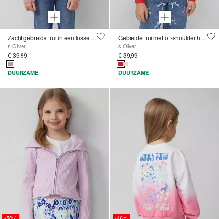
Zacht gebreide trui in een losse pasvorm
Gebreide trui met off-shoulder halslijn
s.Oliver
s.Oliver
€ 39,99
€ 39,99
DUURZAME
DUURZAME
-50%
-46%