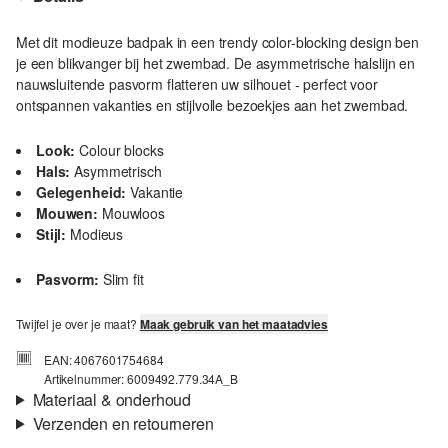
Met dit modieuze badpak in een trendy color-blocking design ben
je een blikvanger bij het zwembad. De asymmetrische halslijn en
nauwsluitende pasvorm flatteren uw silhouet - perfect voor
ontspannen vakanties en stijlvolle bezoekjes aan het zwembad.
Look:
Colour blocks
Hals:
Asymmetrisch
Gelegenheid:
Vakantie
Mouwen:
Mouwloos
Stijl:
Modieus
Pasvorm:
Slim fit
Twijfel je over je maat?
Maak gebruik van het maatadvies
EAN: 4067601754684
Artikelnummer: 6009492.779.34A_B
Materiaal & onderhoud
Verzenden en retourneren
Eigenschap:
Elastisch