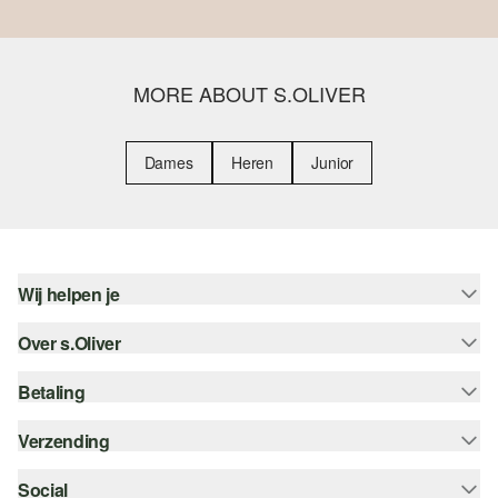
MORE ABOUT S.OLIVER
Dames
Heren
Junior
Wij helpen je
Over s.Oliver
Help - FAQ
Maattabel
Betaling
Nieuwsbrief
Retourneren
s.Oliver Card
Verzending
Koop op rekening
Top categorieën
s.Oliver Group
Creditcard
Social
bpost