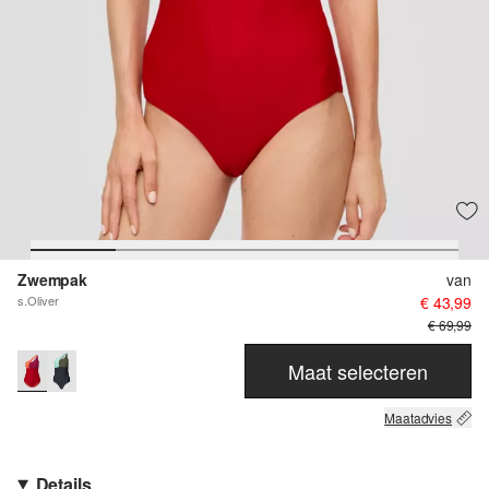
Zwempak
van
s.Oliver
€ 43,99
€ 69,99
Maat selecteren
Maatadvies
Details