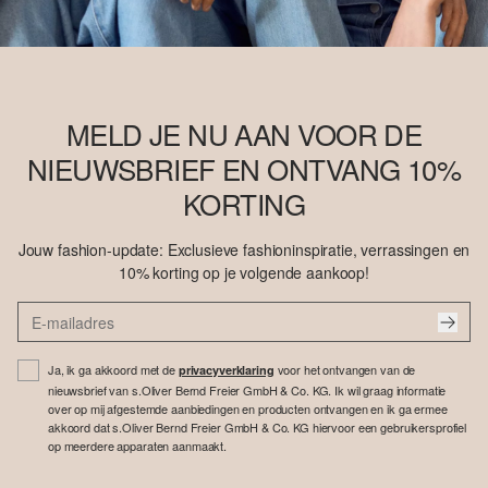
MELD JE NU AAN VOOR DE
NIEUWSBRIEF EN ONTVANG 10%
KORTING
Jouw fashion-update: Exclusieve fashioninspiratie, verrassingen en
10% korting op je volgende aankoop!
Ja, ik ga akkoord met de
voor het ontvangen van de
privacyverklaring
nieuwsbrief van s.Oliver Bernd Freier GmbH & Co. KG. Ik wil graag informatie
over op mij afgestemde aanbiedingen en producten ontvangen en ik ga ermee
akkoord dat s.Oliver Bernd Freier GmbH & Co. KG hiervoor een gebruikersprofiel
op meerdere apparaten aanmaakt.