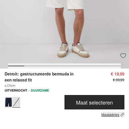
Detroit: gestructureerde bermuda in
€ 19,99
een relaxed fit
€ 39,99
s.Oliver
·
UITVERKOCHT
DUURZAME
Maat selecteren
Maatadvies