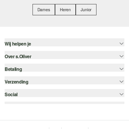
Dames
Heren
Junior
Wij helpen je
Over s.Oliver
Help - FAQ
Maattabel
Betaling
Nieuwsbrief
Retourneren
s.Oliver Card
Verzending
Koop op rekening
Top categorieën
s.Oliver Group
Creditcard
Social
bpost
Career
PayPal
instagram
Verlanglijstje
Klarna
facebook
Duurzaamheid
Bancontact
pinterest