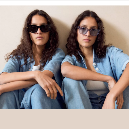
De keuze voor katoenen producten ondersteunt onze investering
in de missie van Better Cotton. Deze organisatie wil
gemeenschappen helpen om te overleven en te gedijen, waarbij
het milieu wordt beschermd en hersteld. Better Cotton ondersteunt
boerengemeenschappen op sociaal, economisch en milieuvlak
door boeren te trainen in duurzame landbouwmethoden. Dit
product komt voort uit een systeem van massabalans en kan
daardoor mogelijk geen Better Cotton bevatten.
Meer informatie is beschikbaar op onze pagina’s over het
onderwerp Verantwoordelijkheid.