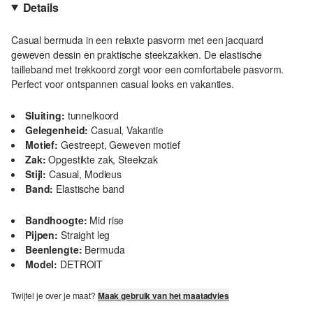
Details
Casual bermuda in een relaxte pasvorm met een jacquard
geweven dessin en praktische steekzakken. De elastische
tailleband met trekkoord zorgt voor een comfortabele pasvorm.
Perfect voor ontspannen casual looks en vakanties.
Sluiting:
tunnelkoord
Gelegenheid:
Casual, Vakantie
Motief:
Gestreept, Geweven motief
Zak:
Opgestikte zak, Steekzak
Stijl:
Casual, Modieus
Band:
Elastische band
Bandhoogte:
Mid rise
Pijpen:
Straight leg
Beenlengte:
Bermuda
Model:
DETROIT
Twijfel je over je maat?
Maak gebruik van het maatadvies