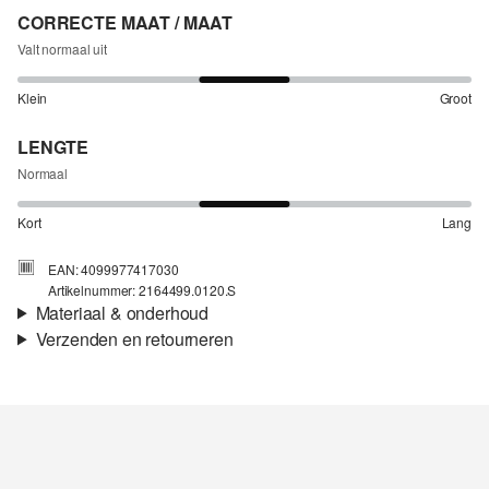
CORRECTE MAAT / MAAT
Valt normaal uit
Klein
Groot
LENGTE
Normaal
Kort
Lang
EAN: 4099977417030
Artikelnummer: 2164499.0120.S
Materiaal & onderhoud
Verzenden en retourneren
Stof:
jacquard
Verzendinformatie
Eigenschap:
Elastisch
Voering:
Jersey voering
Je bestelling wordt binnen 3-5 werkdagen verzonden door bpost.
De verzendkosten voor een standaardlevering zijn €4,95