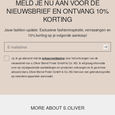
MELD JE NU AAN VOOR DE
NIEUWSBRIEF EN ONTVANG 10%
KORTING
Jouw fashion-update: Exclusieve fashioninspiratie, verrassingen en
10% korting op je volgende aankoop!
Ja, ik ga akkoord met de
voor het ontvangen van de
privacyverklaring
nieuwsbrief van s.Oliver Bernd Freier GmbH & Co. KG. Ik wil graag informatie
over op mij afgestemde aanbiedingen en producten ontvangen en ik ga ermee
akkoord dat s.Oliver Bernd Freier GmbH & Co. KG hiervoor een gebruikersprofiel
op meerdere apparaten aanmaakt.
MORE ABOUT S.OLIVER