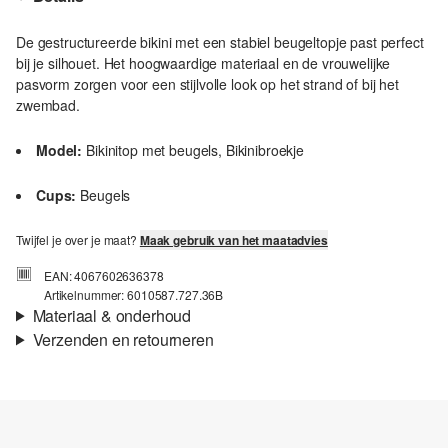
De gestructureerde bikini met een stabiel beugeltopje past perfect
bij je silhouet. Het hoogwaardige materiaal en de vrouwelijke
pasvorm zorgen voor een stijlvolle look op het strand of bij het
zwembad.
Model:
Bikinitop met beugels, Bikinibroekje
Cups:
Beugels
Twijfel je over je maat?
Maak gebruik van het maatadvies
EAN: 4067602636378
Artikelnummer: 6010587.727.36B
Materiaal & onderhoud
Verzenden en retourneren
Eigenschap:
Gestructureerd
Verzendinformatie
Materiaal:
Polyester
Je bestelling wordt binnen 3-5 werkdagen verzonden door bpost.
De verzendkosten voor een standaardlevering zijn €4,95