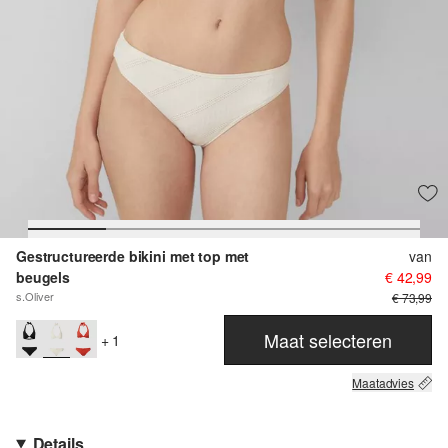
Gestructureerde bikini met top met
van
beugels
€ 42,99
s.Oliver
€ 73,99
Maat selecteren
+ 1
Maatadvies
Details