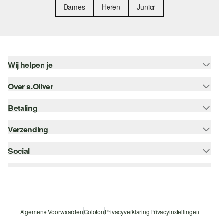
Dames
Heren
Junior
Wij helpen je
Over s.Oliver
Help - FAQ
Maattabel
Betaling
Nieuwsbrief
Retourneren
s.Oliver Card
Verzending
Koop op rekening
Top categorieën
s.Oliver Group
Creditcard
Social
bpost
Career
PayPal
instagram
Verlanglijstje
Klarna
facebook
Duurzaamheid
Bancontact
pinterest
Storefinder
Algemene Voorwaarden
Colofon
Privacyverklaring
Privacyinstellingen
Beveiligde SSL-Verbinding