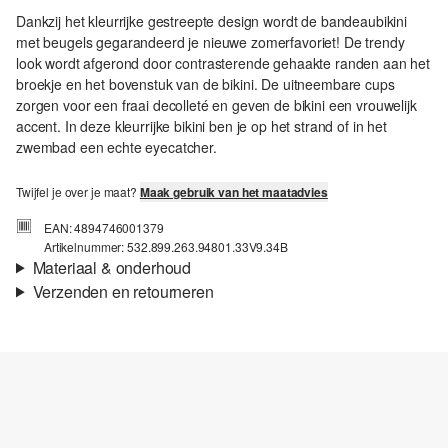
Dankzij het kleurrijke gestreepte design wordt de bandeaubikini
met beugels gegarandeerd je nieuwe zomerfavoriet! De trendy
look wordt afgerond door contrasterende gehaakte randen aan het
broekje en het bovenstuk van de bikini. De uitneembare cups
zorgen voor een fraai decolleté en geven de bikini een vrouwelijk
accent. In deze kleurrijke bikini ben je op het strand of in het
zwembad een echte eyecatcher.
Twijfel je over je maat?
Maak gebruik van het maatadvies
EAN: 4894746001379
Artikelnummer: 532.899.263.94801.33V9.34B
Materiaal & onderhoud
Verzenden en retourneren
Verzendinformatie
Je bestelling wordt binnen 3-5 werkdagen verzonden door bpost.
De verzendkosten voor een standaardlevering zijn €4,95
Retourneren