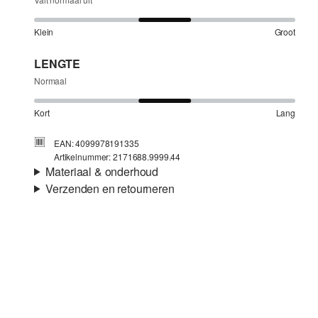
Klein
Groot
LENGTE
Normaal
Kort
Lang
EAN: 4099978191335
Artikelnummer: 2171688.9999.44
Materiaal & onderhoud
Verzenden en retourneren
Stof:
Double face, Interlock-jersey
Verzendinformatie
Eigenschap:
Superstretch
Voering:
Deels gevoerd
Je bestelling wordt binnen 3-5 werkdagen verzonden door
Materiaal:
Viscosemix, Polyestermix
bpost. De verzendkosten voor een standaardlevering zijn
€4,95
Retourneren