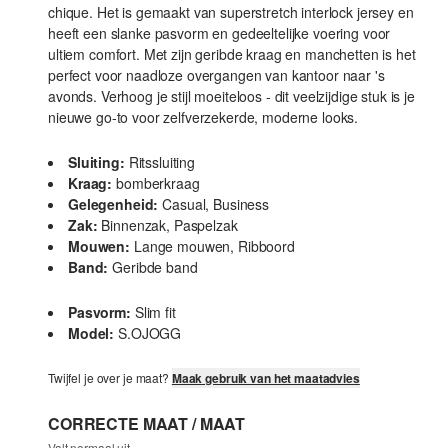
chique. Het is gemaakt van superstretch interlock jersey en
heeft een slanke pasvorm en gedeeltelijke voering voor
ultiem comfort. Met zijn geribde kraag en manchetten is het
perfect voor naadloze overgangen van kantoor naar 's
avonds. Verhoog je stijl moeiteloos - dit veelzijdige stuk is je
nieuwe go-to voor zelfverzekerde, moderne looks.
Sluiting:
Ritssluiting
Kraag:
bomberkraag
Gelegenheid:
Casual, Business
Zak:
Binnenzak, Paspelzak
Mouwen:
Lange mouwen, Ribboord
Band:
Geribde band
Pasvorm:
Slim fit
Model:
S.OJOGG
Twijfel je over je maat?
Maak gebruik van het maatadvies
CORRECTE MAAT / MAAT
Valt normaal uit