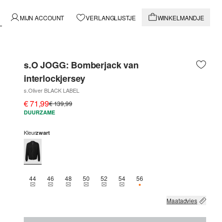
MIJN ACCOUNT
VERLANGLIJSTJE
WINKELMANDJE
s.O JOGG: Bomberjack van
interlockjersey
s.Oliver BLACK LABEL
€ 71,99
€ 139,99
DUURZAME
Kleur
zwart
44
46
48
50
52
54
56
THIS SIZE IS CURRENTLY OUT OF STOCK
THIS SIZE IS CURRENTLY OUT OF STOCK
THIS SIZE IS CURRENTLY OUT OF STOCK
THIS SIZE IS CURRENTLY OUT OF STOCK
THIS SIZE IS CURRENTLY OUT OF STOCK
THIS SIZE IS CURRENTLY OUT OF 
NOG 1 BESCHIKBAAR
Maatadvies