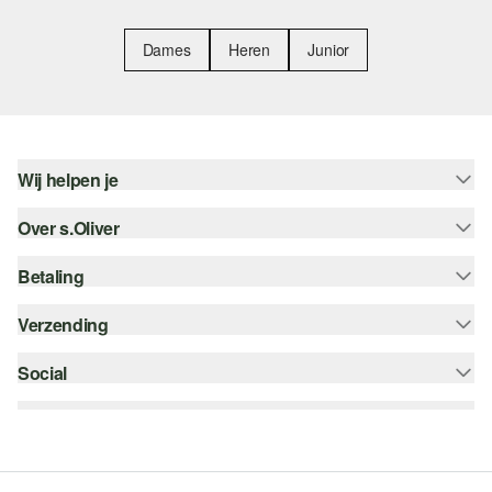
Dames
Heren
Junior
Wij helpen je
Over s.Oliver
Help - FAQ
Maattabel
Betaling
Nieuwsbrief
Retourneren
s.Oliver Card
Verzending
Koop op rekening
Top categorieën
s.Oliver Group
Creditcard
Social
bpost
Career
PayPal
instagram
Verlanglijstje
Klarna
facebook
Duurzaamheid
Bancontact