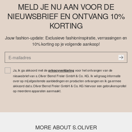
MELD JE NU AAN VOOR DE
NIEUWSBRIEF EN ONTVANG 10%
KORTING
Jouw fashion-update: Exclusieve fashioninspiratie, verrassingen en
10% korting op je volgende aankoop!
Ja, ik ga akkoord met de
voor het ontvangen van de
privacyverklaring
nieuwsbrief van s.Oliver Bernd Freier GmbH & Co. KG. Ik wil graag informatie
over op mij afgestemde aanbiedingen en producten ontvangen en ik ga ermee
akkoord dat s.Oliver Bernd Freier GmbH & Co. KG hiervoor een gebruikersprofiel
op meerdere apparaten aanmaakt.
MORE ABOUT S.OLIVER