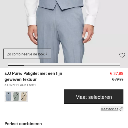
Zo combineer je de look
s.O Pure: Pakgilet met een fijn
€ 37,99
geweven textuur
€ 79,99
s.Oliver BLACK LABEL
Maat selecteren
Maatadvies
Perfect combineren