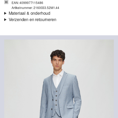
EAN: 4099977115486
Artikelnummer: 2160033.52M1.44
Materiaal & onderhoud
Verzenden en retourneren
Stof:
Weefsel
Verzendinformatie
Eigenschap:
Elastisch
Voering:
Licht gevoerd, volledig gevoerd
Je bestelling wordt binnen 3-5 werkdagen verzonden door bpost.
Materiaal:
Viscosemix, Polyestermix
De verzendkosten voor een standaardlevering zijn €4,95
Retourneren
Je kunt je artikelen binnen 14 dagen gratis aan ons retourneren.
Als je onze s.Oliver Card hebt, kun je artikelen zelfs binnen 30
dagen gratis retourneren.
Niet bleken met chloor
Niet geschikt voor de droger
Niet heet strijken
Chemische reiniging met perchloorethyleen
Niet wassen