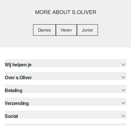
MORE ABOUT S.OLIVER
Dames
Heren
Junior
Wij helpen je
Over s.Oliver
Help - FAQ
Maattabel
Betaling
Nieuwsbrief
Retourneren
s.Oliver Card
Verzending
Koop op rekening
Top categorieën
s.Oliver Group
Creditcard
Social
bpost
Career
PayPal
instagram
Verlanglijstje