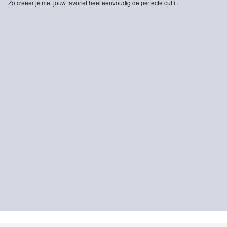
Zo creëer je met jouw favoriet heel eenvoudig de perfecte outfit.
-43%
-43%
s.O PURE: Slim fit broek in gevlekte stretch keperstof
s.O PURE: Jas van gevlekte stretch keperstof
€ 44,99
€ 79,99
€ 89,99
€ 159,99
DUURZAME
DUURZAME