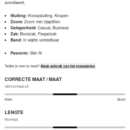
avondwerk.
Sluiting:
Knoopsluiting, Knopen
Zoom:
Zoom met zijsplitten
Gelegenheid:
Casual, Business
Zak:
Borstzak, Paspelzak
Band:
In wijdte verstelbaar
Pasvorm:
Slim fit
Twijfel je over je maat?
Maak gebruik van het maatadvies
CORRECTE MAAT / MAAT
Valt normaal uit
Klein
Groot
LENGTE
Normaal