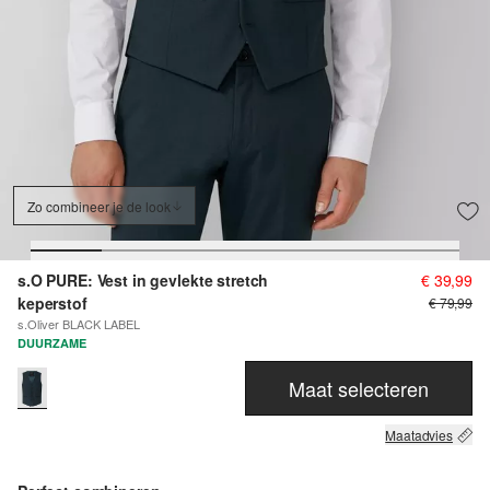
Zo combineer je de look
s.O PURE: Vest in gevlekte stretch
€ 39,99
keperstof
€ 79,99
s.Oliver BLACK LABEL
DUURZAME
Maat selecteren
Maatadvies