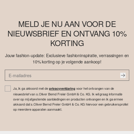
MELD JE NU AAN VOOR DE
NIEUWSBRIEF EN ONTVANG 10%
KORTING
Jouw fashion-update: Exclusieve fashioninspiratie, verrassingen en
10% korting op je volgende aankoop!
Ja, ik ga akkoord met de
voor het ontvangen van de
privacyverklaring
nieuwsbrief van s.Oliver Bernd Freier GmbH & Co. KG. Ik wil graag informatie
over op mij afgestemde aanbiedingen en producten ontvangen en ik ga ermee
akkoord dat s.Oliver Bernd Freier GmbH & Co. KG hiervoor een gebruikersprofiel
op meerdere apparaten aanmaakt.