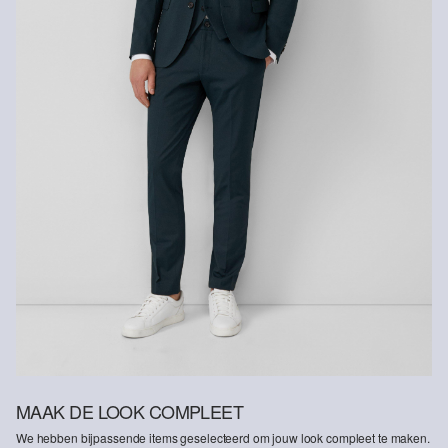
Niet wassen
Gerecyclede vezels
Om bij te dragen aan het kringloopgebruik in de textielproductie,
gebruiken we steeds meer gerecyclede vezels in onze producten.
Bevat gerecycled polyester: Dit product bevat gerecycled polyester
dat gemaakt is van gerecycled plastic zoals petflessen of
gerecyclede vezels die afkomstig zijn van gebruikte kleding.
MAAK DE LOOK COMPLEET
We hebben bijpassende items geselecteerd om jouw look compleet te maken.