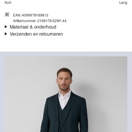
Kort
Lang
EAN: 4099978189813
Artikelnummer: 2168178.62W1.44
Materiaal & onderhoud
Verzenden en retourneren
Stof:
Weefsel
Verzendinformatie
Eigenschap:
Licht elastisch
Voering:
volledig gevoerd
Je bestelling wordt binnen 3-5 werkdagen verzonden door bpost.
Materiaal:
Viscosemix, Polyestermix
De verzendkosten voor een standaardlevering zijn €4,95
Retourneren
Je kunt je artikelen binnen 14 dagen gratis aan ons retourneren.
Als je onze s.Oliver Card hebt, kun je artikelen zelfs binnen 30
dagen gratis retourneren.
Niet bleken met chloor
Niet geschikt voor de droger
Niet heet strijken
Chemische reiniging met perchloorethyleen