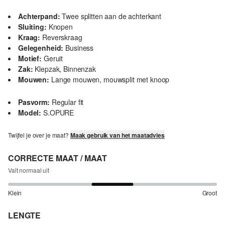
Achterpand:
Twee splitten aan de achterkant
Sluiting:
Knopen
Kraag:
Reverskraag
Gelegenheid:
Business
Motief:
Geruit
Zak:
Klepzak, Binnenzak
Mouwen:
Lange mouwen, mouwsplit met knoop
Pasvorm:
Regular fit
Model:
S.OPURE
Twijfel je over je maat?
Maak gebruik van het maatadvies
CORRECTE MAAT / MAAT
Valt normaal uit
Klein
Groot
LENGTE