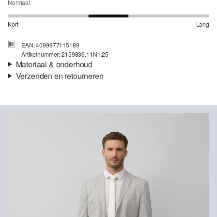
Normaal
Kort
Lang
EAN: 4099977115189
Artikelnummer: 2159836.11N1.25
Materiaal & onderhoud
Verzenden en retourneren
Stof:
Weefsel
Verzendinformatie
Eigenschap:
Elastisch
Voering:
volledig gevoerd
Je bestelling wordt binnen 3-5 werkdagen verzonden door bpost.
Materiaal:
Viscosemix, Polyestermix
De verzendkosten voor een standaardlevering zijn €4,95
Retourneren
Je kunt je artikelen binnen 14 dagen gratis aan ons retourneren.
Als je onze s.Oliver Card hebt, kun je artikelen zelfs binnen 30
dagen gratis retourneren.
Niet bleken met chloor
Niet geschikt voor de droger