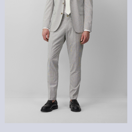
Niet heet strijken
Chemische reiniging met perchloorethyleen
Niet wassen
Gerecyclede vezels
Om bij te dragen aan het kringloopgebruik in de textielproductie,
gebruiken we steeds meer gerecyclede vezels in onze producten.
Bevat gerecycled polyester: Dit product bevat gerecycled polyester
dat gemaakt is van gerecycled plastic zoals petflessen of
gerecyclede vezels die afkomstig zijn van gebruikte kleding.