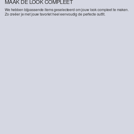
MAAK DE LOOK COMPLEET
We hebben bijpassende items geselecteerd om jouw look compleet te maken.
Zo creëer je met jouw favoriet heel eenvoudig de perfecte outfit.
-37%
s.O PURE: pantalon van geruit elastisch weefsel
€ 49,99
€ 79,99
DUURZAME