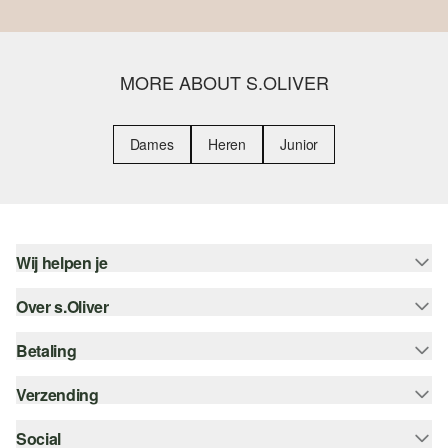
MORE ABOUT S.OLIVER
Dames
Heren
Junior
Wij helpen je
Over s.Oliver
Help - FAQ
Maattabel
Betaling
Nieuwsbrief
Retourneren
s.Oliver Card
Verzending
Koop op rekening
Top categorieën
s.Oliver Group
Creditcard
Social
bpost