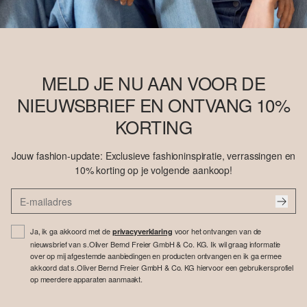
MELD JE NU AAN VOOR DE
NIEUWSBRIEF EN ONTVANG 10%
KORTING
Jouw fashion-update: Exclusieve fashioninspiratie, verrassingen en
10% korting op je volgende aankoop!
Ja, ik ga akkoord met de
voor het ontvangen van de
privacyverklaring
nieuwsbrief van s.Oliver Bernd Freier GmbH & Co. KG. Ik wil graag informatie
over op mij afgestemde aanbiedingen en producten ontvangen en ik ga ermee
akkoord dat s.Oliver Bernd Freier GmbH & Co. KG hiervoor een gebruikersprofiel
op meerdere apparaten aanmaakt.