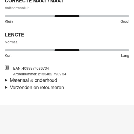
CORRECTE MAAT / MAAT
Valt normaal uit
Klein
Groot
LENGTE
Normaal
Kort
Lang
EAN: 4099974086734
Artikelnummer: 2133482.7909.34
Materiaal & onderhoud
Verzenden en retourneren
Stof:
Twill, Interlock-jersey
Verzendinformatie
Eigenschap:
Elastisch, Hoogwaardig
Voering:
Ongevoerd
Je bestelling wordt binnen 3-5 werkdagen verzonden door bpost.
De verzendkosten voor een standaardlevering zijn €4,95
Retourneren