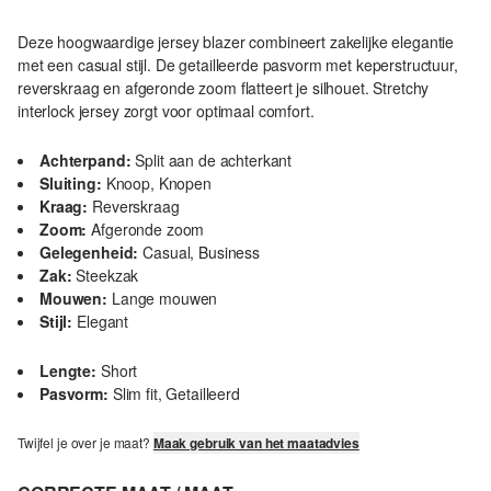
Deze hoogwaardige jersey blazer combineert zakelijke elegantie
met een casual stijl. De getailleerde pasvorm met keperstructuur,
reverskraag en afgeronde zoom flatteert je silhouet. Stretchy
interlock jersey zorgt voor optimaal comfort.
Achterpand:
Split aan de achterkant
Sluiting:
Knoop, Knopen
Kraag:
Reverskraag
Zoom:
Afgeronde zoom
Gelegenheid:
Casual, Business
Zak:
Steekzak
Mouwen:
Lange mouwen
Stijl:
Elegant
Lengte:
Short
Pasvorm:
Slim fit, Getailleerd
Twijfel je over je maat?
Maak gebruik van het maatadvies