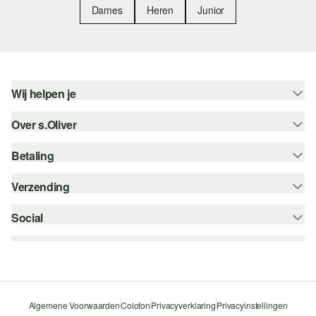
Dames
Heren
Junior
Wij helpen je
Over s.Oliver
Help - FAQ
Maattabel
Betaling
Nieuwsbrief
Retourneren
s.Oliver Card
Verzending
Koop op rekening
Top categorieën
s.Oliver Group
Creditcard
Social
bpost
Career
PayPal
instagram
Verlanglijstje
Klarna
facebook
Duurzaamheid
Bancontact
pinterest
Storefinder
Algemene Voorwaarden
Colofon
Privacyverklaring
Privacyinstellingen
Beveiligde SSL-Verbinding