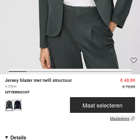
Jersey blazer met twill structuur
€ 48,99
s.Oliver
€ 79,99
UITVERKOCHT
Maat selecteren
Maatadvies
Details