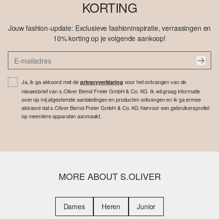
KORTING
Jouw fashion-update: Exclusieve fashioninspiratie, verrassingen en
10% korting op je volgende aankoop!
Ja, ik ga akkoord met de
voor het ontvangen van de
privacyverklaring
nieuwsbrief van s.Oliver Bernd Freier GmbH & Co. KG. Ik wil graag informatie
over op mij afgestemde aanbiedingen en producten ontvangen en ik ga ermee
akkoord dat s.Oliver Bernd Freier GmbH & Co. KG hiervoor een gebruikersprofiel
op meerdere apparaten aanmaakt.
MORE ABOUT S.OLIVER
Dames
Heren
Junior