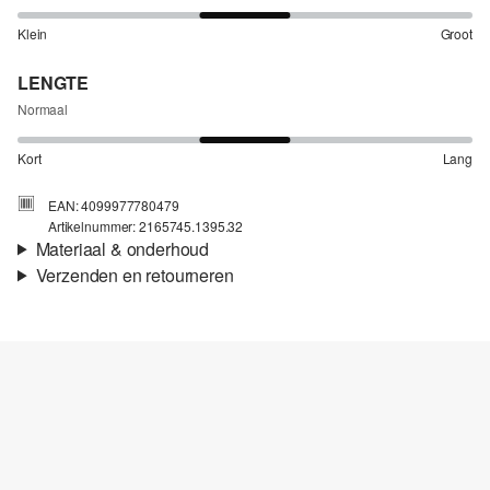
Klein
Groot
LENGTE
Normaal
Kort
Lang
EAN: 4099977780479
Artikelnummer: 2165745.1395.32
Materiaal & onderhoud
Verzenden en retourneren
Stof:
Weefsel
Verzendinformatie
Eigenschap:
Soepel, Luchtig
Materiaal:
Linnen
Je bestelling wordt binnen 3-5 werkdagen verzonden door bpost.
De verzendkosten voor een standaardlevering zijn €4,95
Retourneren
Je kunt je artikelen binnen 14 dagen gratis aan ons retourneren.