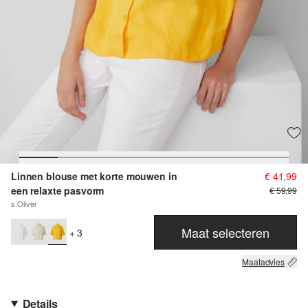
Linnen blouse met korte mouwen in
€ 41,99
een relaxte pasvorm
€ 59,99
s.Oliver
Maat selecteren
+ 3
Maatadvies
Details