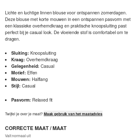
Lichte en luchtige linnen blouse voor ontspannen zomerdagen.
Deze blouse met korte mouwen in een ontspannen pasvorm met
een klassieke overhemdkraag en praktische knoopsluiting past
perfect bij je casual look. De vloeiende stof is comfortabel om te
dragen.
Sluiting:
Knoopsluiting
Kraag:
Overhemdkraag
Gelegenheid:
Casual
Motief:
Effen
Mouwen:
Halflang
Stijl:
Casual
Pasvorm:
Relaxed fit
Twijfel je over je maat?
Maak gebruik van het maatadvies
CORRECTE MAAT / MAAT
Valt normaal uit