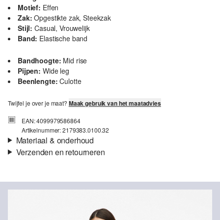
Motief:
Effen
Zak:
Opgestikte zak, Steekzak
Stijl:
Casual, Vrouwelijk
Band:
Elastische band
Bandhoogte:
Mid rise
Pijpen:
Wide leg
Beenlengte:
Culotte
Twijfel je over je maat?
Maak gebruik van het maatadvies
EAN: 4099979586864
Artikelnummer: 2179383.0100.32
Materiaal & onderhoud
Verzenden en retourneren
Stof:
Popeline
Verzendinformatie
Eigenschap:
Luchtig
Materiaal:
Katoenmix
Je bestelling wordt binnen 3-5 werkdagen verzonden door bpost.
De verzendkosten voor een standaardlevering zijn €4,95