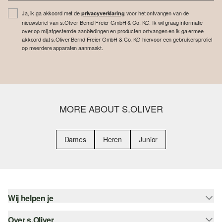
Ja, ik ga akkoord met de
voor het ontvangen van de
privacyverklaring
nieuwsbrief van s.Oliver Bernd Freier GmbH & Co. KG. Ik wil graag informatie
over op mij afgestemde aanbiedingen en producten ontvangen en ik ga ermee
akkoord dat s.Oliver Bernd Freier GmbH & Co. KG hiervoor een gebruikersprofiel
op meerdere apparaten aanmaakt.
MORE ABOUT S.OLIVER
Dames
Heren
Junior
Wij helpen je
Over s.Oliver
Help - FAQ