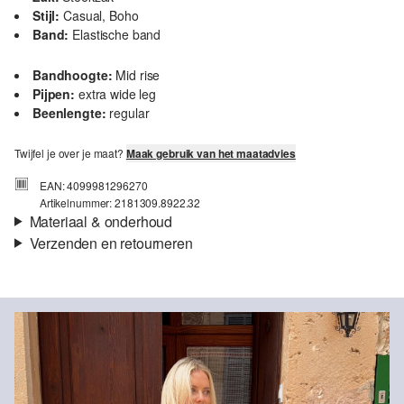
Stijl:
Casual, Boho
Band:
Elastische band
Bandhoogte:
Mid rise
Pijpen:
extra wide leg
Beenlengte:
regular
Twijfel je over je maat?
Maak gebruik van het maatadvies
EAN: 4099981296270
Artikelnummer: 2181309.8922.32
Materiaal & onderhoud
Verzenden en retourneren
Stof:
Weefsel
Verzendinformatie
Eigenschap:
Luchtig, Luchtig
Voering:
Katoenen voering
Je bestelling wordt binnen 3-5 werkdagen verzonden door bpost.
Materiaal:
Katoen
De verzendkosten voor een standaardlevering zijn €4,95
Retourneren