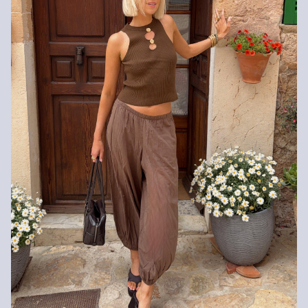
Je kunt je artikelen binnen 14 dagen gratis aan ons retourneren.
Als je onze s.Oliver Card hebt, kun je artikelen zelfs binnen 30
Niet bleken met chloor
dagen gratis retourneren.
Niet geschikt voor de droger
Fijnwasprogramma 30 °C
Niet heet strijken
Geen chemische reiniging mogelijk