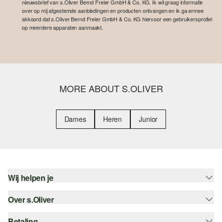
nieuwsbrief van s.Oliver Bernd Freier GmbH & Co. KG. Ik wil graag informatie
over op mij afgestemde aanbiedingen en producten ontvangen en ik ga ermee
akkoord dat s.Oliver Bernd Freier GmbH & Co. KG hiervoor een gebruikersprofiel
op meerdere apparaten aanmaakt.
MORE ABOUT S.OLIVER
Dames
Heren
Junior
Wij helpen je
Over s.Oliver
Help - FAQ
Maattabel
Betaling
Nieuwsbrief