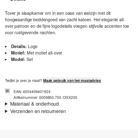
Tover je slaapkamer om in een oase van welzijn met dit
hoogwaardige beddengoed van zacht katoen. Het elegante all-
over patroon en de fijne logodetails voegen stijlvolle accenten toe
voor rustgevende nachten.
Details:
Logo
Motief:
Met motief all-over
Model:
Set
Twijfel je over je maat?
Maak gebruik van het maatadvies
EAN: 4004406401924
Artikelnummer: 6009850.700.135X200
Materiaal & onderhoud
Verzenden en retourneren
Eigenschap:
Zacht, Hoogwaardig
Verzendinformatie
Materiaal:
Katoen
Je bestelling wordt binnen 3-5 werkdagen verzonden door bpost.