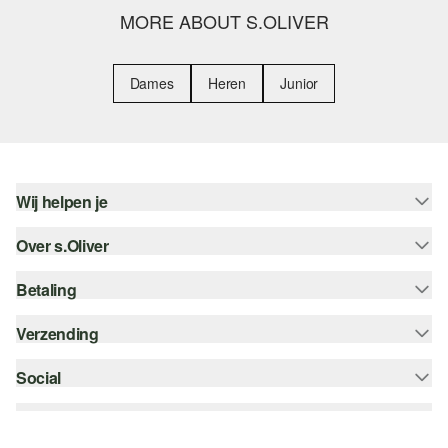
MORE ABOUT S.OLIVER
Dames
Heren
Junior
Wij helpen je
Over s.Oliver
Help - FAQ
Maattabel
Betaling
Nieuwsbrief
Retourneren
s.Oliver Card
Verzending
Koop op rekening
Top categorieën
s.Oliver Group
Creditcard
Social
bpost
Career
PayPal
instagram
Verlanglijstje
Klarna