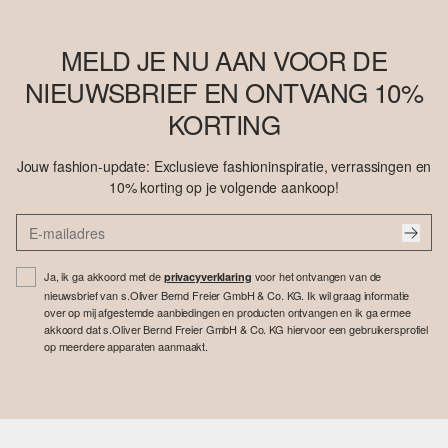
MELD JE NU AAN VOOR DE
NIEUWSBRIEF EN ONTVANG 10%
KORTING
Jouw fashion-update: Exclusieve fashioninspiratie, verrassingen en
10% korting op je volgende aankoop!
Ja, ik ga akkoord met de
voor het ontvangen van de
privacyverklaring
nieuwsbrief van s.Oliver Bernd Freier GmbH & Co. KG. Ik wil graag informatie
over op mij afgestemde aanbiedingen en producten ontvangen en ik ga ermee
akkoord dat s.Oliver Bernd Freier GmbH & Co. KG hiervoor een gebruikersprofiel
op meerdere apparaten aanmaakt.