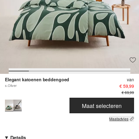
Elegant katoenen beddengoed
van
s.Oliver
€ 59,99
€ 69,99
Maat selecteren
Maatadvies
Details