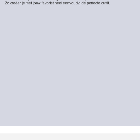
Zo creëer je met jouw favoriet heel eenvoudig de perfecte outfit.
-20%
College jas met contrasterende details
Katoenen T-shirt met kleine opdruk
€ 55,99
€ 69,99
€ 8,99