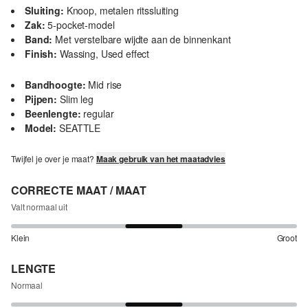
Sluiting:
Knoop, metalen ritssluiting
Zak:
5-pocket-model
Band:
Met verstelbare wijdte aan de binnenkant
Finish:
Wassing, Used effect
Bandhoogte:
Mid rise
Pijpen:
Slim leg
Beenlengte:
regular
Model:
SEATTLE
Twijfel je over je maat?
Maak gebruik van het maatadvies
CORRECTE MAAT / MAAT
Valt normaal uit
Klein
Groot
LENGTE
Normaal