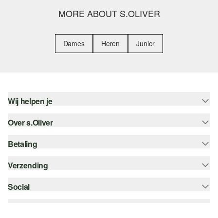
MORE ABOUT S.OLIVER
Dames
Heren
Junior
Wij helpen je
Over s.Oliver
Help - FAQ
Maattabel
Betaling
Nieuwsbrief
Retourneren
s.Oliver Card
Verzending
Koop op rekening
Top categorieën
s.Oliver Group
Creditcard
Social
bpost
Career
PayPal
instagram
Verlanglijstje
Klarna