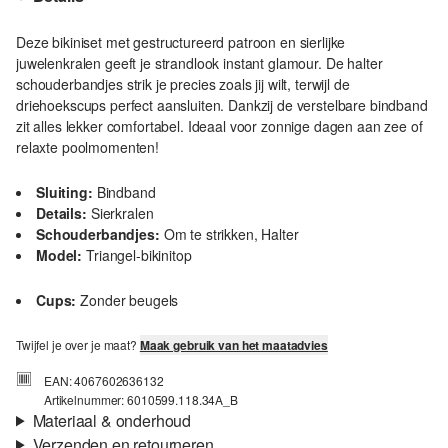
Deze bikiniset met gestructureerd patroon en sierlijke
juwelenkralen geeft je strandlook instant glamour. De halter
schouderbandjes strik je precies zoals jij wilt, terwijl de
driehoekscups perfect aansluiten. Dankzij de verstelbare bindband
zit alles lekker comfortabel. Ideaal voor zonnige dagen aan zee of
relaxte poolmomenten!
Sluiting:
Bindband
Details:
Sierkralen
Schouderbandjes:
Om te strikken, Halter
Model:
Triangel-bikinitop
Cups:
Zonder beugels
Twijfel je over je maat?
Maak gebruik van het maatadvies
EAN: 4067602636132
Artikelnummer: 6010599.118.34A_B
Materiaal & onderhoud
Verzenden en retourneren