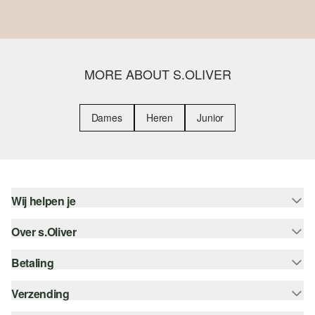
MORE ABOUT S.OLIVER
Dames
Heren
Junior
Wij helpen je
Over s.Oliver
Help - FAQ
Maattabel
Betaling
Nieuwsbrief
Retourneren
s.Oliver Card
Verzending
Koop op rekening
Top categorieën
s.Oliver Group