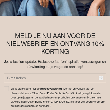
MELD JE NU AAN VOOR DE
NIEUWSBRIEF EN ONTVANG 10%
KORTING
Jouw fashion-update: Exclusieve fashioninspiratie, verrassingen en
10% korting op je volgende aankoop!
Ja, ik ga akkoord met de
voor het ontvangen van de
privacyverklaring
nieuwsbrief van s.Oliver Bernd Freier GmbH & Co. KG. Ik wil graag informatie
over op mij afgestemde aanbiedingen en producten ontvangen en ik ga ermee
akkoord dat s.Oliver Bernd Freier GmbH & Co. KG hiervoor een gebruikersprofiel
op meerdere apparaten aanmaakt.