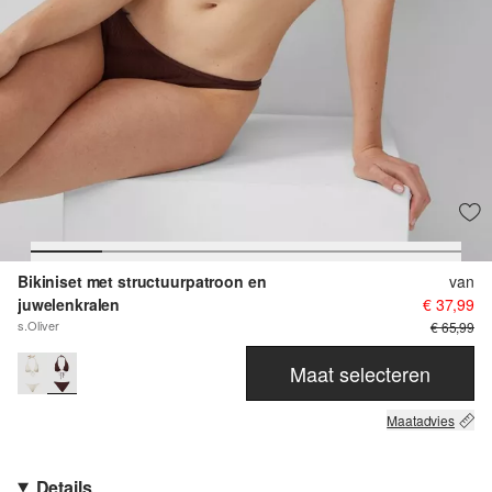
Bikiniset met structuurpatroon en
van
juwelenkralen
€ 37,99
s.Oliver
€ 65,99
Maat selecteren
Maatadvies
Details