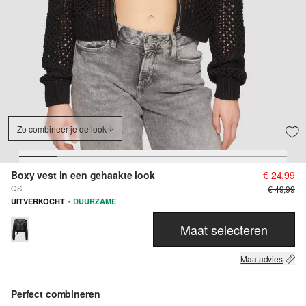
Zo combineer je de look
Boxy vest in een gehaakte look
€ 24,99
QS
€ 49,99
·
UITVERKOCHT
DUURZAME
Maat selecteren
Maatadvies
Perfect combineren