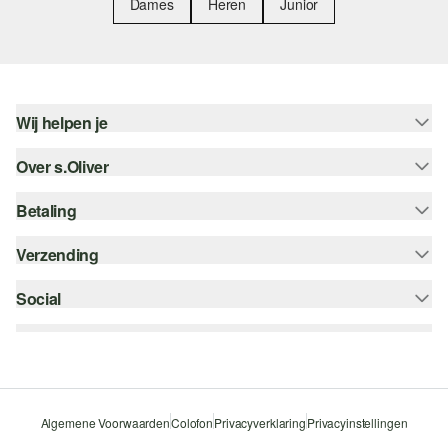
Dames
Heren
Junior
Wij helpen je
Over s.Oliver
Help - FAQ
Maattabel
Betaling
Nieuwsbrief
Retourneren
s.Oliver Card
Verzending
Koop op rekening
Top categorieën
s.Oliver Group
Creditcard
Social
bpost
Career
PayPal
instagram
Verlanglijstje
Klarna
facebook
Duurzaamheid
Bancontact
pinterest
Storefinder
Algemene Voorwaarden
Colofon
Privacyverklaring
Privacyinstellingen
Beveiligde SSL-Verbinding
youtube