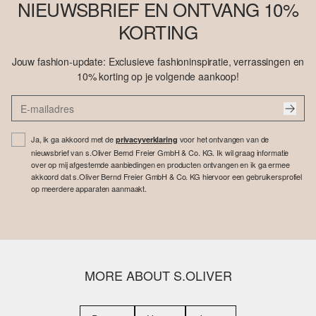
NIEUWSBRIEF EN ONTVANG 10%
KORTING
Jouw fashion-update: Exclusieve fashioninspiratie, verrassingen en
10% korting op je volgende aankoop!
Ja, ik ga akkoord met de
voor het ontvangen van de
privacyverklaring
nieuwsbrief van s.Oliver Bernd Freier GmbH & Co. KG. Ik wil graag informatie
over op mij afgestemde aanbiedingen en producten ontvangen en ik ga ermee
akkoord dat s.Oliver Bernd Freier GmbH & Co. KG hiervoor een gebruikersprofiel
op meerdere apparaten aanmaakt.
MORE ABOUT S.OLIVER