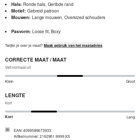
Hals:
Ronde hals, Geribde rand
Motief:
Gebreid patroon
Mouwen:
Lange mouwen, Oversized schouders
Pasvorm:
Loose fit, Boxy
Twijfel je over je maat?
Maak gebruik van het maatadvies
CORRECTE MAAT / MAAT
Valt normaal uit
Klein
Groot
LENGTE
Kort
Kort
Lang
EAN: 4099586673933
Artikelnummer: 2162951.9999.XS