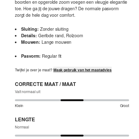
boorden en opgerolde zoom voegen een vleugje elegantie
toe. Hoe ga jij de jouwe dragen? De normale pasvorm
zorgt de hele dag voor comfort.
Sluiting:
Zonder sluiting
Details:
Geribde rand, Rolzoom
Mouwen:
Lange mouwen
Pasvorm:
Regular fit
Twijfel je over je maat?
Maak gebruik van het maatadvies
CORRECTE MAAT / MAAT
Valt normaal uit
Klein
Groot
LENGTE
Normaal