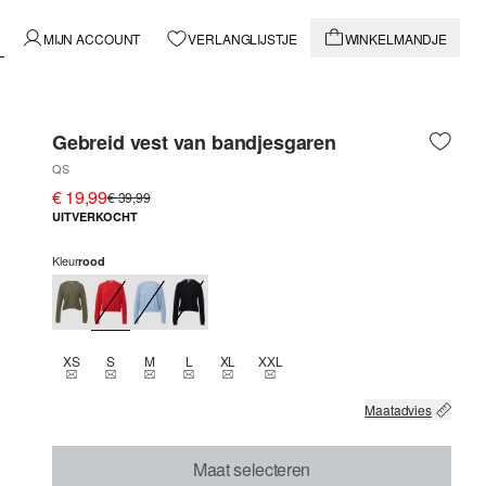
MIJN ACCOUNT
VERLANGLIJSTJE
WINKELMANDJE
Gebreid vest van bandjesgaren
QS
€ 19,99
€ 39,99
UITVERKOCHT
Kleur
rood
XS
S
M
L
XL
XXL
THIS SIZE IS CURRENTLY OUT OF STOCK
THIS SIZE IS CURRENTLY OUT OF STOCK
THIS SIZE IS CURRENTLY OUT OF STOCK
THIS SIZE IS CURRENTLY OUT OF STOCK
THIS SIZE IS CURRENTLY OUT OF STOCK
THIS SIZE IS CURRENTLY OUT OF 
Maatadvies
Maat selecteren