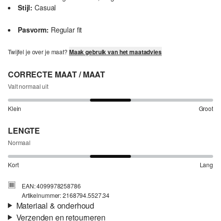
Stijl:
Casual
Pasvorm:
Regular fit
Twijfel je over je maat?
Maak gebruik van het maatadvies
CORRECTE MAAT / MAAT
Valt normaal uit
Klein
Groot
LENGTE
Normaal
Kort
Lang
EAN: 4099978258786
Artikelnummer: 2168794.5527.34
Materiaal & onderhoud
Verzenden en retourneren