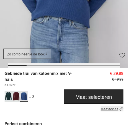
Zo combineer je de look
Gebreide trui van katoenmix met V-
€ 29,99
hals
€ 49,99
s.Oliver
Maat selecteren
+ 3
Maatadvies
Perfect combineren