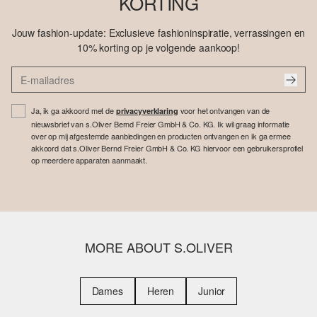
KORTING
Jouw fashion-update: Exclusieve fashioninspiratie, verrassingen en
10% korting op je volgende aankoop!
Ja, ik ga akkoord met de
voor het ontvangen van de
privacyverklaring
nieuwsbrief van s.Oliver Bernd Freier GmbH & Co. KG. Ik wil graag informatie
over op mij afgestemde aanbiedingen en producten ontvangen en ik ga ermee
akkoord dat s.Oliver Bernd Freier GmbH & Co. KG hiervoor een gebruikersprofiel
op meerdere apparaten aanmaakt.
MORE ABOUT S.OLIVER
Dames
Heren
Junior