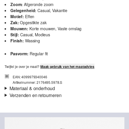
Zoom:
Afgeronde zoom
Gelegenheid:
Casual, Vakantie
Motief:
Effen
Zak:
Opgestikte zak
Mouwen:
Korte mouwen, Vaste omslag
Stijl:
Casual, Modieus
Finish:
Wassing
Pasvorm:
Regular fit
Twijfel je over je maat?
Maak gebruik van het maatadvies
EAN: 4099979340046
Artikelnummer: 2176495.5978.S
Materiaal & onderhoud
Verzenden en retourneren
Stof:
Katoen-stretch
Verzendinformatie
Eigenschap:
Luchtig
Materiaal:
Katoen
Je bestelling wordt binnen 3-5 werkdagen verzonden door bpost.
De verzendkosten voor een standaardlevering zijn €4,95