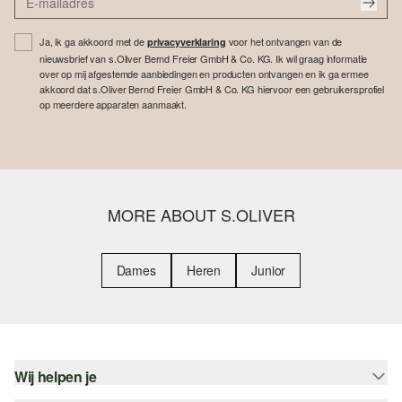
Ja, ik ga akkoord met de
voor het ontvangen van de
privacyverklaring
nieuwsbrief van s.Oliver Bernd Freier GmbH & Co. KG. Ik wil graag informatie
over op mij afgestemde aanbiedingen en producten ontvangen en ik ga ermee
akkoord dat s.Oliver Bernd Freier GmbH & Co. KG hiervoor een gebruikersprofiel
op meerdere apparaten aanmaakt.
MORE ABOUT S.OLIVER
Dames
Heren
Junior
Wij helpen je