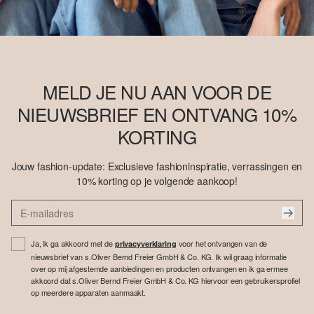
MELD JE NU AAN VOOR DE
NIEUWSBRIEF EN ONTVANG 10%
KORTING
Jouw fashion-update: Exclusieve fashioninspiratie, verrassingen en
10% korting op je volgende aankoop!
Ja, ik ga akkoord met de
voor het ontvangen van de
privacyverklaring
nieuwsbrief van s.Oliver Bernd Freier GmbH & Co. KG. Ik wil graag informatie
over op mij afgestemde aanbiedingen en producten ontvangen en ik ga ermee
akkoord dat s.Oliver Bernd Freier GmbH & Co. KG hiervoor een gebruikersprofiel
op meerdere apparaten aanmaakt.