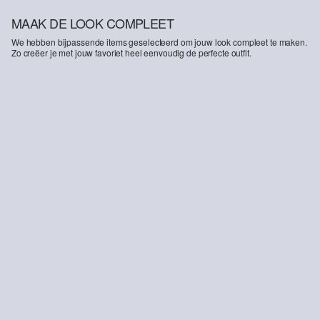
MAAK DE LOOK COMPLEET
We hebben bijpassende items geselecteerd om jouw look compleet te maken.
Zo creëer je met jouw favoriet heel eenvoudig de perfecte outfit.
Gestructureerde bermuda Detroit / Relaxed Fit / Mid Rise
€ 45,99