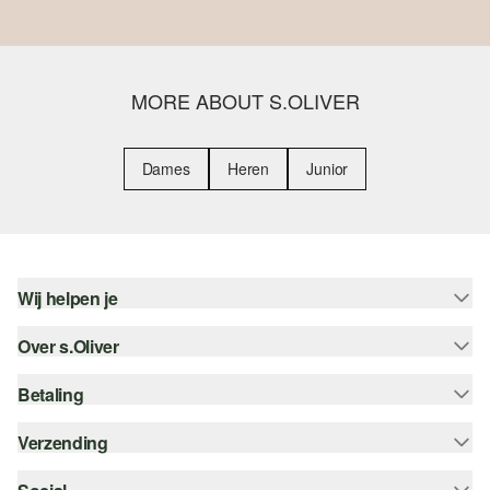
MORE ABOUT S.OLIVER
Dames
Heren
Junior
Wij helpen je
Over s.Oliver
Help - FAQ
Maattabel
Betaling
Nieuwsbrief
Retourneren
s.Oliver Card
Verzending
Koop op rekening
Top categorieën
s.Oliver Group
Creditcard
bpost