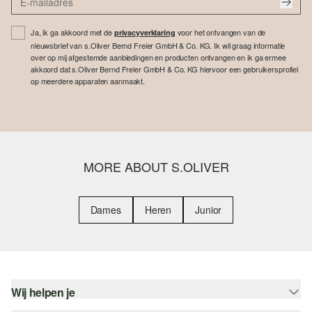
Ja, ik ga akkoord met de
voor het ontvangen van de
privacyverklaring
nieuwsbrief van s.Oliver Bernd Freier GmbH & Co. KG. Ik wil graag informatie
over op mij afgestemde aanbiedingen en producten ontvangen en ik ga ermee
akkoord dat s.Oliver Bernd Freier GmbH & Co. KG hiervoor een gebruikersprofiel
op meerdere apparaten aanmaakt.
MORE ABOUT S.OLIVER
Dames
Heren
Junior
Wij helpen je