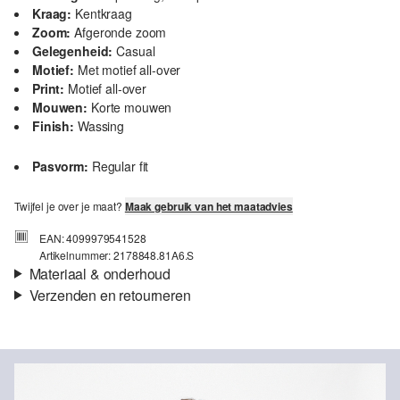
Kraag:
Kentkraag
Zoom:
Afgeronde zoom
Gelegenheid:
Casual
Motief:
Met motief all-over
Print:
Motief all-over
Mouwen:
Korte mouwen
Finish:
Wassing
Pasvorm:
Regular fit
Twijfel je over je maat?
Maak gebruik van het maatadvies
EAN: 4099979541528
Artikelnummer: 2178848.81A6.S
Materiaal & onderhoud
Verzenden en retourneren
Eigenschap:
Zacht
Verzendinformatie
Materiaal:
Katoen
Je bestelling wordt binnen 3-5 werkdagen verzonden door bpost.
De verzendkosten voor een standaardlevering zijn €4,95