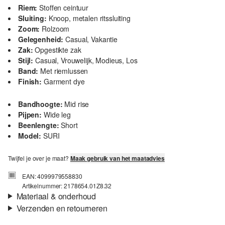
Riem:
Stoffen ceintuur
Sluiting:
Knoop, metalen ritssluiting
Zoom:
Rolzoom
Gelegenheid:
Casual, Vakantie
Zak:
Opgestikte zak
Stijl:
Casual, Vrouwelijk, Modieus, Los
Band:
Met riemlussen
Finish:
Garment dye
Bandhoogte:
Mid rise
Pijpen:
Wide leg
Beenlengte:
Short
Model:
SURI
Twijfel je over je maat?
Maak gebruik van het maatadvies
EAN: 4099979558830
Artikelnummer: 2178654.01Z8.32
Materiaal & onderhoud
Verzenden en retourneren
Eigenschap:
Elastisch
Verzendinformatie