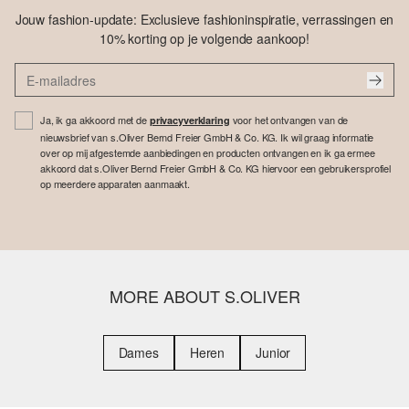
Jouw fashion-update: Exclusieve fashioninspiratie, verrassingen en
10% korting op je volgende aankoop!
Ja, ik ga akkoord met de
voor het ontvangen van de
privacyverklaring
nieuwsbrief van s.Oliver Bernd Freier GmbH & Co. KG. Ik wil graag informatie
over op mij afgestemde aanbiedingen en producten ontvangen en ik ga ermee
akkoord dat s.Oliver Bernd Freier GmbH & Co. KG hiervoor een gebruikersprofiel
op meerdere apparaten aanmaakt.
MORE ABOUT S.OLIVER
Dames
Heren
Junior