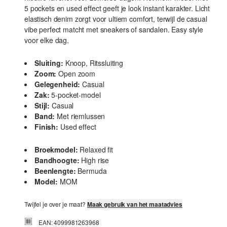
5 pockets en used effect geeft je look instant karakter. Licht
elastisch denim zorgt voor ultiem comfort, terwijl de casual
vibe perfect matcht met sneakers of sandalen. Easy style
voor elke dag.
Sluiting:
Knoop, Ritssluiting
Zoom:
Open zoom
Gelegenheid:
Casual
Zak:
5-pocket-model
Stijl:
Casual
Band:
Met riemlussen
Finish:
Used effect
Broekmodel:
Relaxed fit
Bandhoogte:
High rise
Beenlengte:
Bermuda
Model:
MOM
Twijfel je over je maat?
Maak gebruik van het maatadvies
EAN: 4099981263968