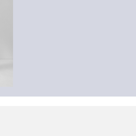
-30%
Tuniekblouse van viscosemix
€ 24,99
€ 35,99