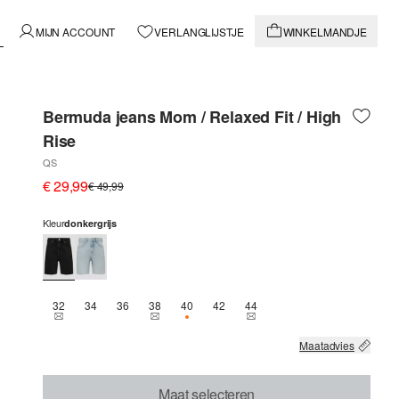
MIJN ACCOUNT
VERLANGLIJSTJE
WINKELMANDJE
Bermuda jeans Mom / Relaxed Fit / High
Rise
QS
€ 29,99
€ 49,99
Kleur
donkergrijs
32
34
36
38
40
42
44
THIS SIZE IS CURRENTLY OUT OF STOCK
THIS SIZE IS CURRENTLY OUT OF STOCK
NOG 2 BESCHIKBAAR
THIS SIZE IS CURRENTLY OU
Maatadvies
Maat selecteren