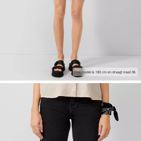
Ons model is 180 cm en draagt maat 36.