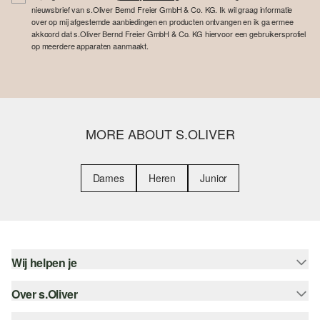
nieuwsbrief van s.Oliver Bernd Freier GmbH & Co. KG. Ik wil graag informatie
over op mij afgestemde aanbiedingen en producten ontvangen en ik ga ermee
akkoord dat s.Oliver Bernd Freier GmbH & Co. KG hiervoor een gebruikersprofiel
op meerdere apparaten aanmaakt.
MORE ABOUT S.OLIVER
Dames
Heren
Junior
Wij helpen je
Over s.Oliver
Help - FAQ
Maattabel