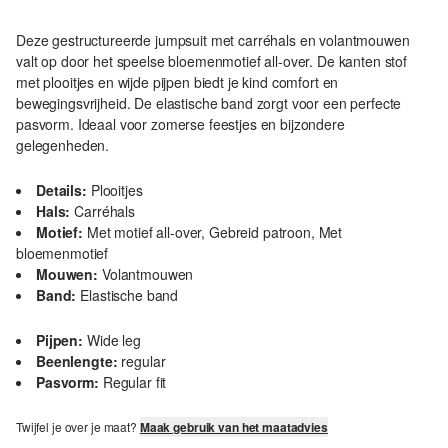
Deze gestructureerde jumpsuit met carréhals en volantmouwen
valt op door het speelse bloemenmotief all-over. De kanten stof
met plooitjes en wijde pijpen biedt je kind comfort en
bewegingsvrijheid. De elastische band zorgt voor een perfecte
pasvorm. Ideaal voor zomerse feestjes en bijzondere
gelegenheden.
Details:
Plooitjes
Hals:
Carréhals
Motief:
Met motief all-over, Gebreid patroon, Met
bloemenmotief
Mouwen:
Volantmouwen
Band:
Elastische band
Pijpen:
Wide leg
Beenlengte:
regular
Pasvorm:
Regular fit
Twijfel je over je maat?
Maak gebruik van het maatadvies