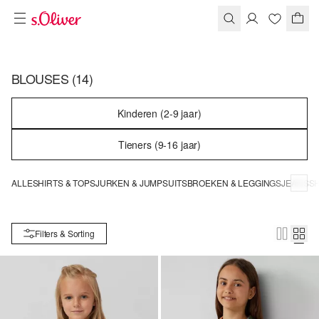
BLOUSES
(14)
Kinderen (2-9 jaar)
Tieners (9-16 jaar)
ALLE
SHIRTS & TOPS
JURKEN & JUMPSUITS
BROEKEN & LEGGINGS
JEANS
SH
Filters & Sorting