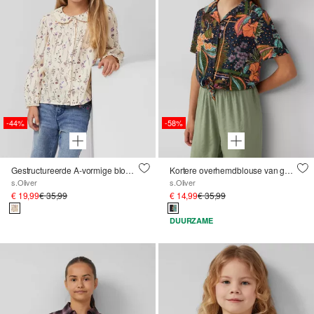
-44%
-58%
Gestructureerde A-vormige blouse met een pofkraag en kant
Kortere overhemdblouse van gesatineerde viscose
s.Oliver
s.Oliver
€ 19,99
€ 35,99
€ 14,99
€ 35,99
DUURZAME