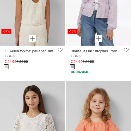
-37%
-16%
Fluwelen top met pailletten, uitsnijdingen en strik
Blouse jas met stropdas linten
s.Oliver
s.Oliver
€ 24,99
€ 39,99
€ 24,99
€ 29,99
DUURZAME