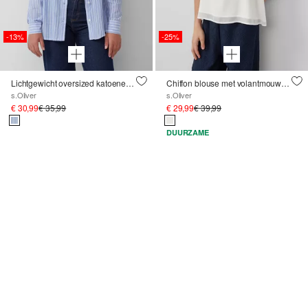
-13%
-25%
Lichtgewicht oversized katoenen shirt met strepen
Chiffon blouse met volantmouwen en A-lijn ontwerp
s.Oliver
s.Oliver
€ 30,99
€ 35,99
€ 29,99
€ 39,99
DUURZAME