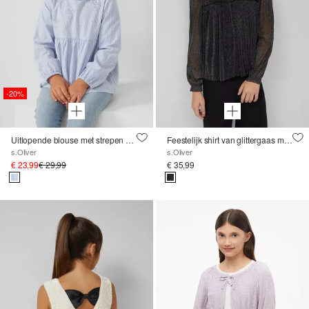
-20%
Uitlopende blouse met strepen en edelstenen
Feestelijk shirt van glittergaas met ruches
s.Oliver
s.Oliver
€ 23,99
€ 29,99
€ 35,99