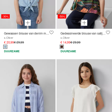
-30%
-50%
Gewassen blouse van denim met borduursels all-over
Gedessineerde blouse van satijnviscose met gesmokt detail
s.Oliver
s.Oliver
€ 20,99
€ 29,99
€ 14,99
€ 29,99
DUURZAME
DUURZAME