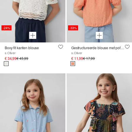
-24%
-33%
Boxy fit kanten blouse
Gestructureerde blouse met pofmouwen
s.Oliver
s.Oliver
€ 34,99
€ 45,99
€ 11,99
€ 17,99