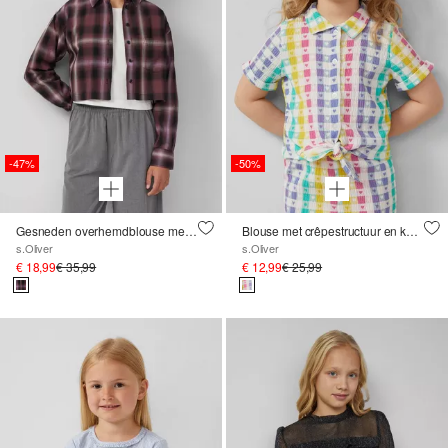
-47%
-50%
Gesneden overhemdblouse met ruitpatroon
Blouse met crêpestructuur en knoopdetail
s.Oliver
s.Oliver
€ 18,99
€ 35,99
€ 12,99
€ 25,99