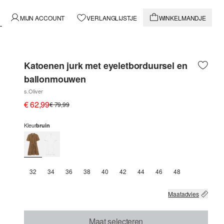
MIJN ACCOUNT
VERLANGLIJSTJE
WINKELMANDJE
Katoenen jurk met eyeletborduursel en
ballonmouwen
s.Oliver
€ 62,99
€ 79,99
Kleur
bruin
32
34
36
38
40
42
44
46
48
Maatadvies
Maat selecteren