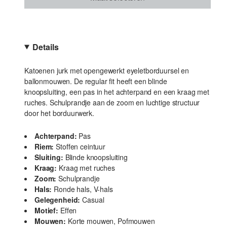
Details
Katoenen jurk met opengewerkt eyeletborduursel en
ballonmouwen. De regular fit heeft een blinde
knoopsluiting, een pas in het achterpand en een kraag met
ruches. Schulprandje aan de zoom en luchtige structuur
door het borduurwerk.
Achterpand:
Pas
Riem:
Stoffen ceintuur
Sluiting:
Blinde knoopsluiting
Kraag:
Kraag met ruches
Zoom:
Schulprandje
Hals:
Ronde hals, V-hals
Gelegenheid:
Casual
Motief:
Effen
Mouwen:
Korte mouwen, Pofmouwen