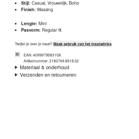
Stijl:
Casual, Vrouwelijk, Boho
Finish:
Wassing
Lengte:
Mini
Pasvorm:
Regular fit
Twijfel je over je maat?
Maak gebruik van het maatadvies
EAN: 4099979583108
Artikelnummer: 2180749.8918.32
Materiaal & onderhoud
Verzenden en retourneren
Stof:
Opengewerkt borduursel
Verzendinformatie
Eigenschap:
Luchtig
Voering:
Katoenen voering
Je bestelling wordt binnen 3-5 werkdagen verzonden door
Materiaal:
Katoen
bpost. De verzendkosten voor een standaardlevering zijn
€4,95
Retourneren