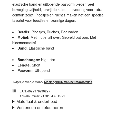
elastische band en uitlopende pasvorm bieden veel
bewegingsvrijheid, terwijl de katoenen voering voor extra
comfort zorgt. Plooitjes en ruches maken het een speelse
favoriet voor feestjes en zonnige dagen.
Details:
Plooitjes, Ruches, Deelnaden
Motief:
Met motief all-over, Gebreid patroon, Met
bloemenmotief
Band:
Elastische band
Bandhoogte:
High rise
Lengte:
Short
Pasvorm:
Uitlopend
Twijfel je over je maat?
Maak gebruik van het maatadvies
EAN: 4099979290297
Artikelnummer: 2178154.4615.92
Materiaal & onderhoud
Verzenden en retourneren
Stof:
kant
Verzendinformatie