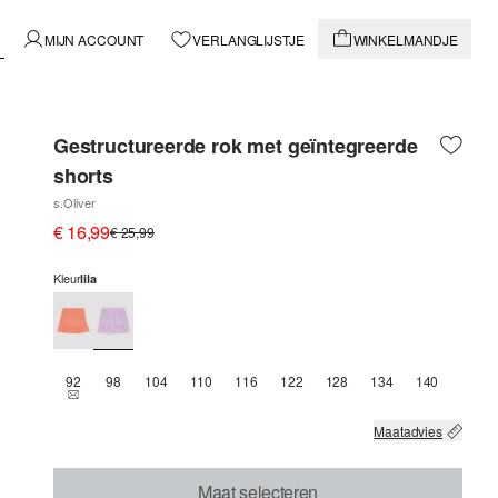
MIJN ACCOUNT
VERLANGLIJSTJE
WINKELMANDJE
Gestructureerde rok met geïntegreerde
shorts
s.Oliver
€ 16,99
€ 25,99
Kleur
lila
92
98
104
110
116
122
128
134
140
THIS SIZE IS CURRENTLY OUT OF STOCK
Maatadvies
Maat selecteren