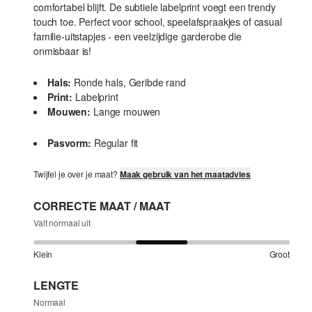
comfortabel blijft. De subtiele labelprint voegt een trendy
touch toe. Perfect voor school, speelafspraakjes of casual
familie-uitstapjes - een veelzijdige garderobe die
onmisbaar is!
Hals:
Ronde hals, Geribde rand
Print:
Labelprint
Mouwen:
Lange mouwen
Pasvorm:
Regular fit
Twijfel je over je maat?
Maak gebruik van het maatadvies
CORRECTE MAAT / MAAT
Valt normaal uit
Klein
Groot
LENGTE
Normaal