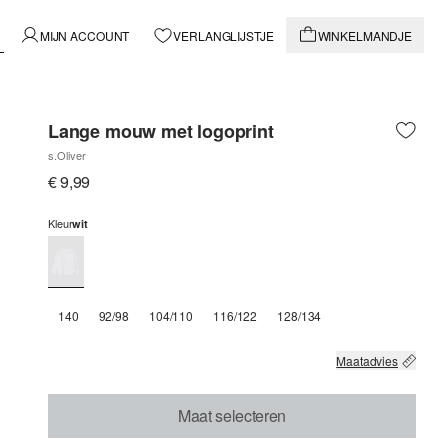
MIJN ACCOUNT
VERLANGLIJSTJE
WINKELMANDJE
Lange mouw met logoprint
s.Oliver
€ 9,99
Kleur
wit
140
92/98
104/110
116/122
128/134
Maatadvies
Maat selecteren