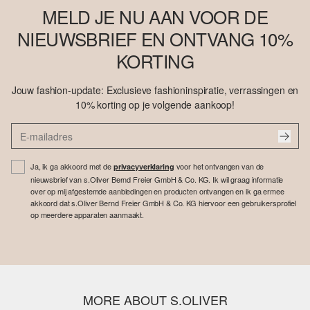
MELD JE NU AAN VOOR DE
NIEUWSBRIEF EN ONTVANG 10%
KORTING
Jouw fashion-update: Exclusieve fashioninspiratie, verrassingen en
10% korting op je volgende aankoop!
Ja, ik ga akkoord met de
voor het ontvangen van de
privacyverklaring
nieuwsbrief van s.Oliver Bernd Freier GmbH & Co. KG. Ik wil graag informatie
over op mij afgestemde aanbiedingen en producten ontvangen en ik ga ermee
akkoord dat s.Oliver Bernd Freier GmbH & Co. KG hiervoor een gebruikersprofiel
op meerdere apparaten aanmaakt.
MORE ABOUT S.OLIVER