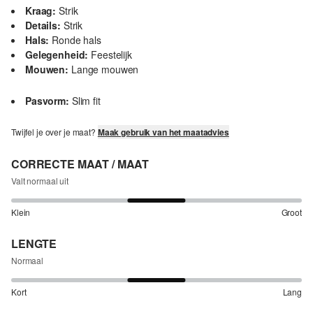
Kraag:
Strik
Details:
Strik
Hals:
Ronde hals
Gelegenheid:
Feestelijk
Mouwen:
Lange mouwen
Pasvorm:
Slim fit
Twijfel je over je maat?
Maak gebruik van het maatadvies
CORRECTE MAAT / MAAT
Valt normaal uit
Klein
Groot
LENGTE
Normaal
Kort
Lang