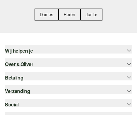
Dames
Heren
Junior
Wij helpen je
Over s.Oliver
Help - FAQ
Maattabel
Betaling
Nieuwsbrief
Retourneren
s.Oliver Card
Verzending
Koop op rekening
Top categorieën
s.Oliver Group
Creditcard
Social
bpost
Career
PayPal
instagram
Verlanglijstje
Klarna
facebook
Duurzaamheid
Bancontact