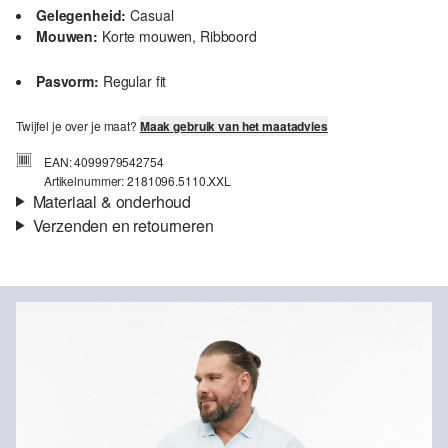
Gelegenheid:
Casual
Mouwen:
Korte mouwen, Ribboord
Pasvorm:
Regular fit
Twijfel je over je maat?
Maak gebruik van het maatadvies
EAN: 4099979542754
Artikelnummer: 2181096.5110.XXL
Materiaal & onderhoud
Verzenden en retourneren
Stof:
jacquard
Verzendinformatie
Eigenschap:
Gestructureerd
Materiaal:
Katoenmix
Je bestelling wordt binnen 3-5 werkdagen verzonden door bpost.
De verzendkosten voor een standaardlevering zijn €4,95
Retourneren
Je kunt je artikelen binnen 14 dagen gratis aan ons retourneren.
Als je onze s.Oliver Card hebt, kun je artikelen zelfs binnen 30