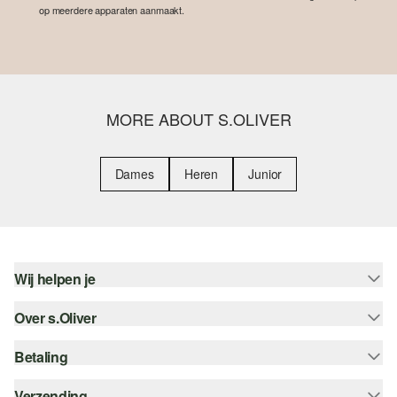
op meerdere apparaten aanmaakt.
MORE ABOUT S.OLIVER
Dames
Heren
Junior
Wij helpen je
Over s.Oliver
Help - FAQ
Maattabel
Betaling
Nieuwsbrief
Retourneren
s.Oliver Card
Verzending
Koop op rekening