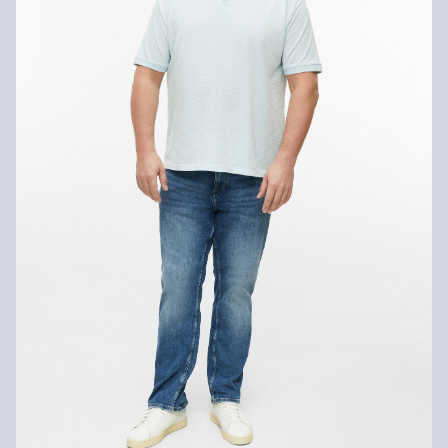
Niet bleken met chloor
dagen gratis retourneren.
Fijnwasprogramma 30 °C
Geen chemische reiniging mogelijk
Matig heet strijken
Drogen met een gematigde thermische belasting