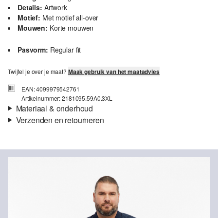
Details:
Artwork
Motief:
Met motief all-over
Mouwen:
Korte mouwen
Pasvorm:
Regular fit
Twijfel je over je maat?
Maak gebruik van het maatadvies
EAN: 4099979542761
Artikelnummer: 2181095.59A0.3XL
Materiaal & onderhoud
Verzenden en retourneren
Materiaal:
Katoenmix
Verzendinformatie
Je bestelling wordt binnen 3-5 werkdagen verzonden door bpost.
De verzendkosten voor een standaardlevering zijn €4,95
Retourneren
Niet bleken met chloor
Je kunt je artikelen binnen 14 dagen gratis aan ons retourneren.