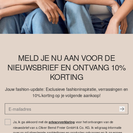
MELD JE NU AAN VOOR DE
NIEUWSBRIEF EN ONTVANG 10%
KORTING
Jouw fashion-update: Exclusieve fashioninspiratie, verrassingen en
10% korting op je volgende aankoop!
Ja, ik ga akkoord met de
voor het ontvangen van de
privacyverklaring
nieuwsbrief van s.Oliver Bernd Freier GmbH & Co. KG. Ik wil graag informatie
over op mij afgestemde aanbiedingen en producten ontvangen en ik ga ermee