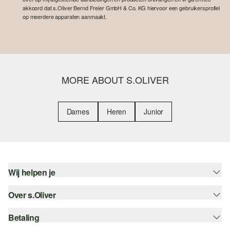
akkoord dat s.Oliver Bernd Freier GmbH & Co. KG hiervoor een gebruikersprofiel
op meerdere apparaten aanmaakt.
MORE ABOUT S.OLIVER
Dames
Heren
Junior
Wij helpen je
Over s.Oliver
Help - FAQ
Maattabel
Betaling
Nieuwsbrief