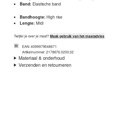
Band:
Elastische band
Bandhoogte:
High rise
Lengte:
Midi
Twijfel je over je maat?
Maak gebruik van het maatadvies
EAN: 4099979548671
Artikelnummer: 2178676.0200.32
Materiaal & onderhoud
Verzenden en retourneren
Voering:
Viscose
Verzendinformatie
Je bestelling wordt binnen 3-5 werkdagen verzonden door
bpost. De verzendkosten voor een standaardlevering zijn
€4,95
Retourneren
Niet bleken met chloor
Niet geschikt voor de droger
Je kunt je artikelen binnen 14 dagen gratis aan ons