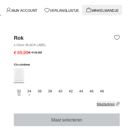
MIJN ACCOUNT
VERLANGLIJSTJE
WINKELMANDJE
Rok
s.Oliver BLACK LABEL
€ 69,99
€ 119,99
Kleur
crème
32
34
36
38
40
42
44
46
48
THIS SIZE IS CURRENTLY OUT OF STOCK
NOG 3 BESCHIKBAAR
Maatadvies
Maat selecteren