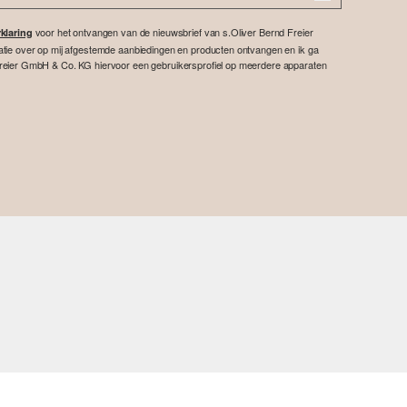
voor het ontvangen van de nieuwsbrief van s.Oliver Bernd Freier
klaring
atie over op mij afgestemde aanbiedingen en producten ontvangen en ik ga
reier GmbH & Co. KG hiervoor een gebruikersprofiel op meerdere apparaten