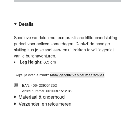
Details
Sportieve sandalen met een praktische klittenbandsluiting -
perfect voor actieve zomerdagen. Dankzij de handige
sluiting kun je ze snel aan- en uittrekken terwijl je geniet
van je buitenavonturen.
Leg Height:
6,5 cm
Twijfel je over je maat?
Maak gebruik van het maatadvies
EAN: 4064239051352
Artikelnummer: 6010087.512.36
Materiaal & onderhoud
Verzenden en retourneren
Verzendinformatie
Je bestelling wordt binnen 3-5 werkdagen verzonden door