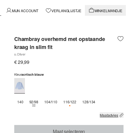
MIJN ACCOUNT
VERLANGLIJSTJE
WINKELMANDJE
Chambray overhemd met opstaande
kraag in slim fit
s.Oliver
€ 29,99
Kleur
acrtisch blauw
140
92/98
104/110
116/122
128/134
THIS SIZE IS CURRENTLY OUT OF STOCK
NOG 1 BESCHIKBAAR
Maatadvies
Maat selecteren