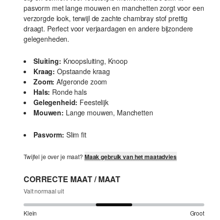
pasvorm met lange mouwen en manchetten zorgt voor een
verzorgde look, terwijl de zachte chambray stof prettig
draagt. Perfect voor verjaardagen en andere bijzondere
gelegenheden.
Sluiting:
Knoopsluiting, Knoop
Kraag:
Opstaande kraag
Zoom:
Afgeronde zoom
Hals:
Ronde hals
Gelegenheid:
Feestelijk
Mouwen:
Lange mouwen, Manchetten
Pasvorm:
Slim fit
Twijfel je over je maat?
Maak gebruik van het maatadvies
CORRECTE MAAT / MAAT
Valt normaal uit
Klein
Groot