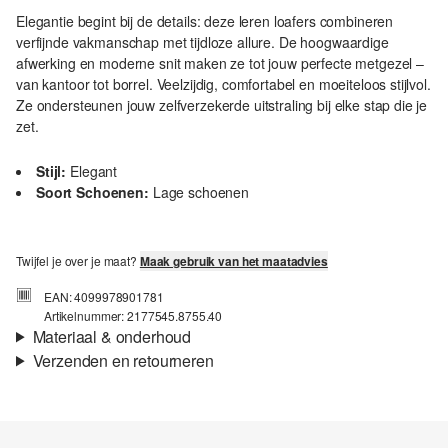
Elegantie begint bij de details: deze leren loafers combineren
verfijnde vakmanschap met tijdloze allure. De hoogwaardige
afwerking en moderne snit maken ze tot jouw perfecte metgezel –
van kantoor tot borrel. Veelzijdig, comfortabel en moeiteloos stijlvol.
Ze ondersteunen jouw zelfverzekerde uitstraling bij elke stap die je
zet.
Stijl:
Elegant
Soort Schoenen:
Lage schoenen
Twijfel je over je maat?
Maak gebruik van het maatadvies
EAN: 4099978901781
Artikelnummer: 2177545.8755.40
Materiaal & onderhoud
Verzenden en retourneren
Materiaal:
Leer
Verzendinformatie
Je bestelling wordt binnen 3-5 werkdagen verzonden door bpost.