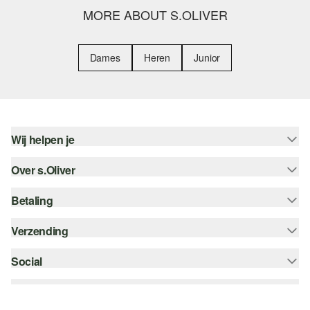
MORE ABOUT S.OLIVER
Dames
Heren
Junior
Wij helpen je
Over s.Oliver
Help - FAQ
Maattabel
Betaling
Nieuwsbrief
Retourneren
s.Oliver Card
Verzending
Koop op rekening
Top categorieën
s.Oliver Group
Creditcard
Social
bpost
Career
PayPal
instagram
Verlanglijstje
Klarna