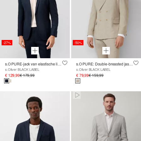
-27%
-50%
s.O PURE-jack van elastische linnenmix
s.O PURE: Double-breasted jasje van elastische linnenmix
s.Oliver BLACK LABEL
s.Oliver BLACK LABEL
€ 129,99
€ 179,99
€ 79,99
€ 159,99
Paused • Muted