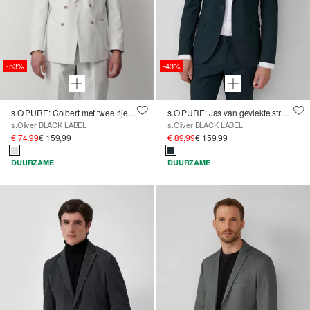
-53%
-43%
s.O PURE: Colbert met twee rijen en een slim fit
s.O PURE: Jas van gevlekte stretch keperstof
s.Oliver BLACK LABEL
s.Oliver BLACK LABEL
€ 74,99
€ 159,99
€ 89,99
€ 159,99
DUURZAME
DUURZAME