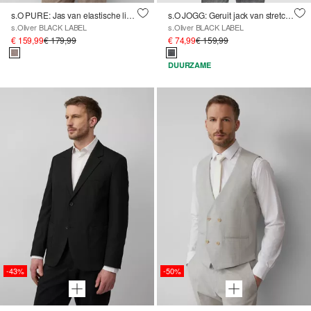
s.O PURE: Jas van elastische linnenmix
s.O JOGG: Geruit jack van stretch jersey
s.Oliver BLACK LABEL
s.Oliver BLACK LABEL
€ 159,99
€ 179,99
€ 74,99
€ 159,99
DUURZAME
-43%
-50%