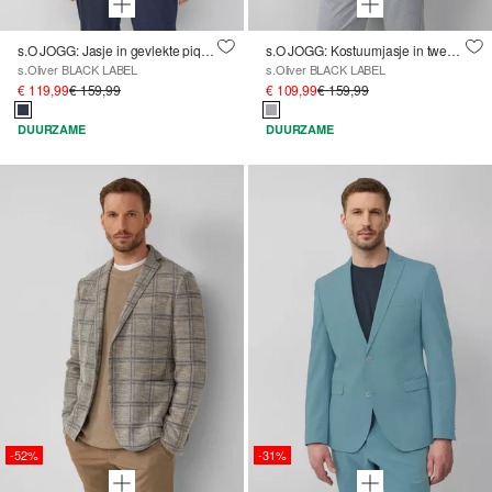
s.O JOGG: Jasje in gevlekte piquéjersey
s.O JOGG: Kostuumjasje in tweekleurige piquéjersey
s.Oliver BLACK LABEL
s.Oliver BLACK LABEL
€ 119,99
€ 159,99
€ 109,99
€ 159,99
DUURZAME
DUURZAME
-52%
-31%