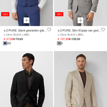
-52%
-36%
s.O PURE: Slank gesneden gilet van stretchstof
s.O PURE: Slim-fit jasje van gedessineerde stretchstof
s.Oliver BLACK LABEL
s.Oliver BLACK LABEL
€ 37,99
€ 79,99
€ 101,99
€ 159,99