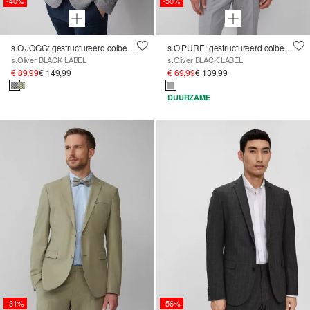
-40%
-50%
s.O JOGG: gestructureerd colbert van gemêleerde jersey
s.O PURE: gestructureerd colbert in een slim fit
s.Oliver BLACK LABEL
s.Oliver BLACK LABEL
€ 89,99
€ 149,99
€ 69,99
€ 139,99
DUURZAME
-31%
-56%