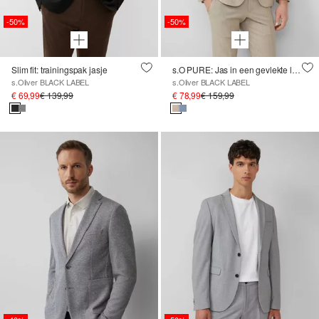
-50%
-50%
Slim fit: trainingspak jasje
s.O PURE: Jas in een gevlekte linnenmix
s.Oliver BLACK LABEL
s.Oliver BLACK LABEL
€ 69,99
€ 139,99
€ 78,99
€ 159,99