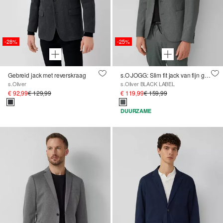
-28%
-25%
Gebreid jack met reverskraag
s.O JOGG: Slim fit jack van fijn gedessineerde interlockjersey
s.Oliver
s.Oliver BLACK LABEL
€ 92,99
€ 129,99
€ 119,99
€ 159,99
DUURZAME