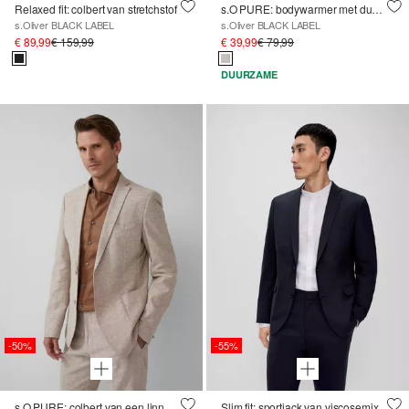
Relaxed fit: colbert van stretchstof
s.O PURE: bodywarmer met dubbele knopenrij van geruit elastisch weefsel
s.Oliver BLACK LABEL
s.Oliver BLACK LABEL
€ 89,99
€ 159,99
€ 39,99
€ 79,99
DUURZAME
-50%
-55%
s.O PURE: colbert van een linnenmix
Slim fit: sportjack van viscosemix