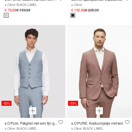
s.Oliver BLACK LABEL
s.Oliver
€ 79,99
€ 159,99
€ 100,99
€ 229,00
-52%
-53%
s.O Pure: Pakgilet met een fijn geweven textuur
s.O PURE: Kostuumjasje met wol
s.Oliver BLACK LABEL
s.Oliver BLACK LABEL