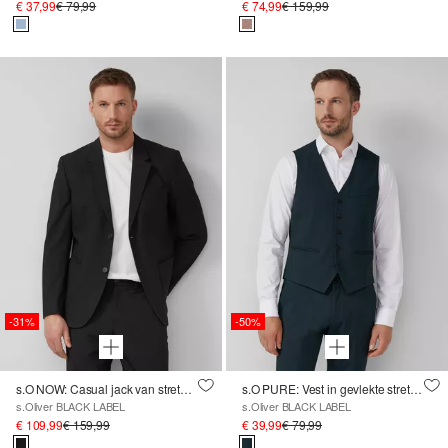
€ 37,99
€ 79,99
€ 74,99
€ 159,99
-31%
-50%
s.O NOW: Casual jack van stretch keperstof
s.O PURE: Vest in gevlekte stretch keperstof
s.Oliver BLACK LABEL
s.Oliver BLACK LABEL
€ 109,99
€ 159,99
€ 39,99
€ 79,99