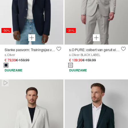
-50%
-31%
Slanke pasvorm: Trainingsjas van stretch jersey
s.O PURE: colbert van geruit elastisch weefsel
s.Oliver
s.Oliver BLACK LABEL
€ 79,99
€ 159,99
€ 109,99
€ 159,99
DUURZAME
DUURZAME
Paused • Muted