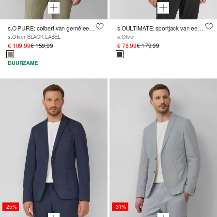
s.O PURE: colbert van gemêleerde stretchstof
s.OULTIMATE: sportjack van een viscosemix
s.Oliver BLACK LABEL
s.Oliver
€ 109,99
€ 159,99
€ 78,99
€ 179,99
DUURZAME
-25%
-31%