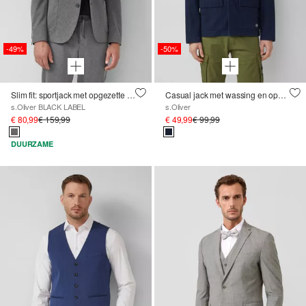
-49%
-50%
Slim fit: sportjack met opgezette zakken
Casual jack met wassing en opgestikte zakken
s.Oliver BLACK LABEL
s.Oliver
€ 80,99
€ 159,99
€ 49,99
€ 99,99
DUURZAME