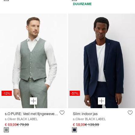
DUURZAME
-12%
-57%
s.O PURE: Vest met fijngeweven structuur
Slim: indoor jas
s.Oliver BLACK LABEL
s.Oliver BLACK LABEL
€ 69,99
€ 79,99
€ 58,99
€ 139,99