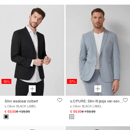
-50%
-37%
Slim: wasbaar colbert
s.O PURE: Slim-fit jasje van een elastische linnenmix
s.Oliver BLACK LABEL
s.Oliver BLACK LABEL
€ 69,99
€ 139,99
€ 99,99
€ 159,99