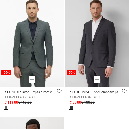
-25%
-50%
s.O PURE: Kostuumjasje met een fijn geweven structuur
s.O ULTIMATE: Zeer elastisch jack van wolmix
s.Oliver BLACK LABEL
s.Oliver BLACK LABEL
€ 118,99
€ 159,99
€ 99,99
€ 199,99