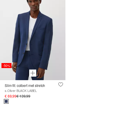
-50%
Slim fit: colbert met stretch
s.Oliver BLACK LABEL
€ 69,99
€ 139,99