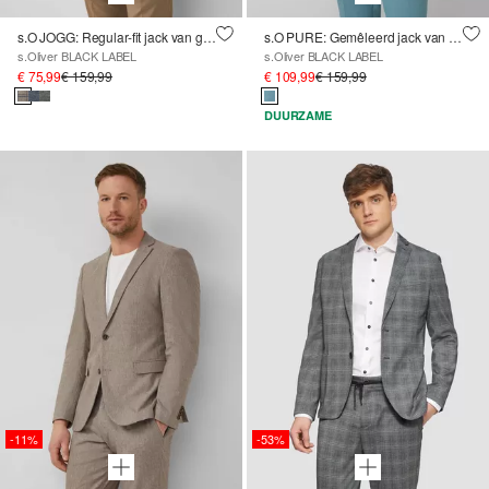
s.O JOGG: Regular-fit jack van gevlekte boucléjersey
s.O PURE: Gemêleerd jack van stretch twill in een slanke pasvorm
s.Oliver BLACK LABEL
s.Oliver BLACK LABEL
€ 75,99
€ 159,99
€ 109,99
€ 159,99
DUURZAME
-11%
-53%