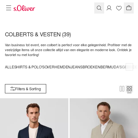
COLBERTS & VESTEN
(39)
Van business tot event, een colbert is perfect voor elke gelegenheid. Profiteer met de
veelzijdige items uit onze collectie altijd van een elegante en moderne look. Ontdek je
favoriet nu met korting!
ALLE
SHIRTS & POLO'S
OVERHEMDEN
JEANS
BROEKEN
BERMUDA'S
GEBREID
Filters & Sorting