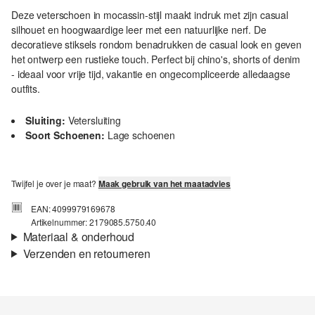
Deze veterschoen in mocassin-stijl maakt indruk met zijn casual
silhouet en hoogwaardige leer met een natuurlijke nerf. De
decoratieve stiksels rondom benadrukken de casual look en geven
het ontwerp een rustieke touch. Perfect bij chino's, shorts of denim
- ideaal voor vrije tijd, vakantie en ongecompliceerde alledaagse
outfits.
Sluiting:
Vetersluiting
Soort Schoenen:
Lage schoenen
Twijfel je over je maat?
Maak gebruik van het maatadvies
EAN: 4099979169678
Artikelnummer: 2179085.5750.40
Materiaal & onderhoud
Verzenden en retourneren
Materiaal:
Leer
Verzendinformatie
Je bestelling wordt binnen 3-5 werkdagen verzonden door bpost.