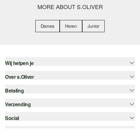
MORE ABOUT S.OLIVER
Dames
Heren
Junior
Wij helpen je
Over s.Oliver
Help - FAQ
Maattabel
Betaling
Nieuwsbrief
Retourneren
s.Oliver Card
Verzending
Koop op rekening
Top categorieën
s.Oliver Group
Creditcard
Social
bpost
Career
PayPal
instagram
Verlanglijstje
Klarna