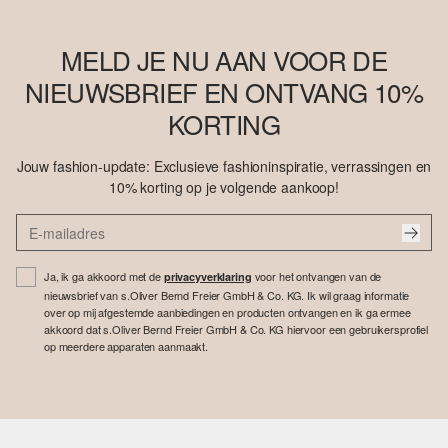
MELD JE NU AAN VOOR DE
NIEUWSBRIEF EN ONTVANG 10%
KORTING
Jouw fashion-update: Exclusieve fashioninspiratie, verrassingen en
10% korting op je volgende aankoop!
Ja, ik ga akkoord met de
voor het ontvangen van de
privacyverklaring
nieuwsbrief van s.Oliver Bernd Freier GmbH & Co. KG. Ik wil graag informatie
over op mij afgestemde aanbiedingen en producten ontvangen en ik ga ermee
akkoord dat s.Oliver Bernd Freier GmbH & Co. KG hiervoor een gebruikersprofiel
op meerdere apparaten aanmaakt.