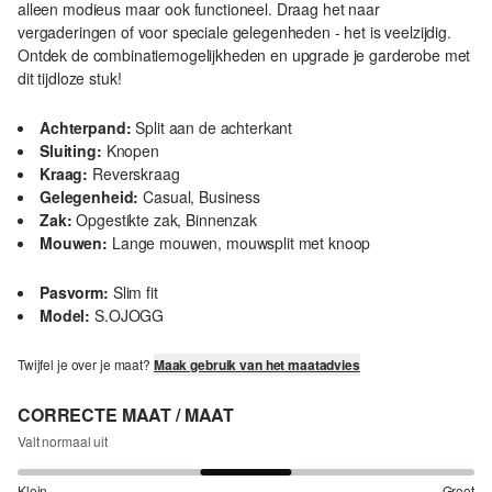
alleen modieus maar ook functioneel. Draag het naar
vergaderingen of voor speciale gelegenheden - het is veelzijdig.
Ontdek de combinatiemogelijkheden en upgrade je garderobe met
dit tijdloze stuk!
Achterpand:
Split aan de achterkant
Sluiting:
Knopen
Kraag:
Reverskraag
Gelegenheid:
Casual, Business
Zak:
Opgestikte zak, Binnenzak
Mouwen:
Lange mouwen, mouwsplit met knoop
Pasvorm:
Slim fit
Model:
S.OJOGG
Twijfel je over je maat?
Maak gebruik van het maatadvies
CORRECTE MAAT / MAAT
Valt normaal uit
Klein
Groot