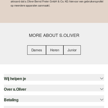
akkoord dat s.Oliver Bernd Freier GmbH & Co. KG hiervoor een gebruikersprofiel
op meerdere apparaten aanmaakt.
MORE ABOUT S.OLIVER
Dames
Heren
Junior
Wij helpen je
Over s.Oliver
Help - FAQ
Maattabel
Betaling
Nieuwsbrief
Retourneren
s.Oliver Card