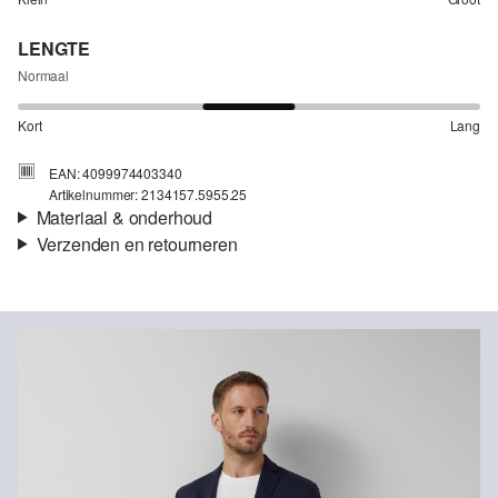
LENGTE
Normaal
Kort
Lang
EAN: 4099974403340
Artikelnummer: 2134157.5955.25
Materiaal & onderhoud
Verzenden en retourneren
Stof:
Interlock-jersey
Verzendinformatie
Eigenschap:
Superstretch
Voering:
Deels gevoerd
Je bestelling wordt binnen 3-5 werkdagen verzonden door bpost.
De verzendkosten voor een standaardlevering zijn €4,95
Retourneren
Je kunt je artikelen binnen 14 dagen gratis aan ons retourneren.
Als je onze s.Oliver Card hebt, kun je artikelen zelfs binnen 30