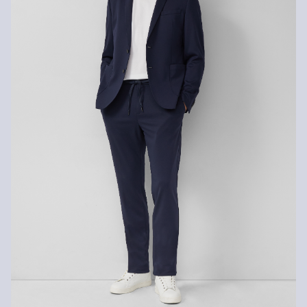
Niet bleken met chloor
dagen gratis retourneren.
Niet geschikt voor de droger
Niet heet strijken
Chemische reiniging met perchloorethyleen
Niet wassen
70
Gerecyclede vezels
Om bij te dragen aan het kringloopgebruik in de textielproductie,
gebruiken we steeds meer gerecyclede vezels in onze producten.
Bevat gerecycled polyester: Dit product bevat gerecycled polyester
dat gemaakt is van gerecycled plastic zoals petflessen of
gerecyclede vezels die afkomstig zijn van gebruikte kleding.